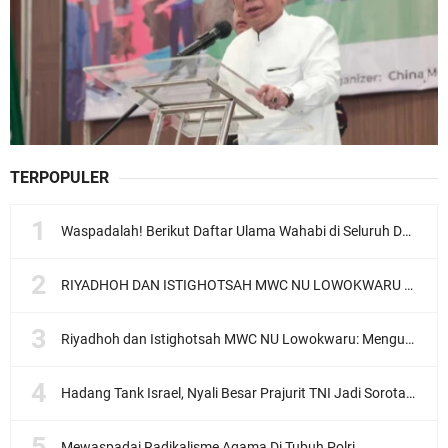
TERPOPULER
Waspadalah! Berikut Daftar Ulama Wahabi di Seluruh Dunia dan Karya-karyanya
RIYADHOH DAN ISTIGHOTSAH MWC NU LOWOKWARU Menyambut Muktamar NU ke-35, Meneguhkan Sanad Laku Para Muassis
Riyadhoh dan Istighotsah MWC NU Lowokwaru: Menguatkan Doa, Menjalin Ukhuwah Menyambut Muktamar NU ke-35
Hadang Tank Israel, Nyali Besar Prajurit TNI Jadi Sorotan Dunia
Mewaspadai Radikalisme Agama Di Tubuh Polri