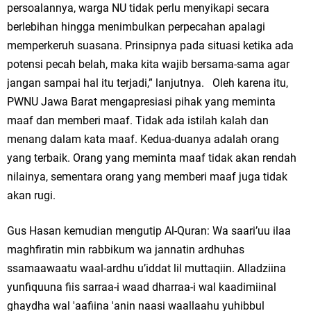
persoalannya, warga NU tidak perlu menyikapi secara
berlebihan hingga menimbulkan perpecahan apalagi
memperkeruh suasana. Prinsipnya pada situasi ketika ada
potensi pecah belah, maka kita wajib bersama-sama agar
jangan sampai hal itu terjadi,” lanjutnya. Oleh karena itu,
PWNU Jawa Barat mengapresiasi pihak yang meminta
maaf dan memberi maaf. Tidak ada istilah kalah dan
menang dalam kata maaf. Kedua-duanya adalah orang
yang terbaik. Orang yang meminta maaf tidak akan rendah
nilainya, sementara orang yang memberi maaf juga tidak
akan rugi.
Gus Hasan kemudian mengutip Al-Quran: Wa saari’uu ilaa
maghfiratin min rabbikum wa jannatin ardhuhas
ssamaawaatu waal-ardhu u’iddat lil muttaqiin. Alladziina
yunfiquuna fiis sarraa-i waad dharraa-i wal kaadimiinal
ghaydha wal 'aafiina 'anin naasi waallaahu yuhibbul