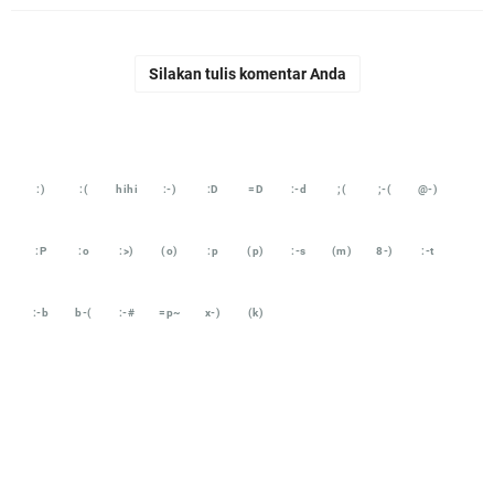
Silakan tulis komentar Anda
:)
:(
hihi
:-)
:D
=D
:-d
;(
;-(
@-)
:P
:o
:>)
(o)
:p
(p)
:-s
(m)
8-)
:-t
:-b
b-(
:-#
=p~
x-)
(k)