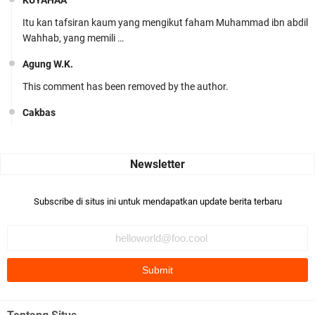
KUYAHAA
Itu kan tafsiran kaum yang mengikut faham Muhammad ibn abdil
Wahhab, yang memili …
Agung W.K.
This comment has been removed by the author.
Cakbas
Seru banget... Tenang masih banyak peluang perbedaan golong
dari Islam. RASULULL …
Robiah Al Adawiyah
Bismillaah semoga pembuat artikel Alloh berikan pemahaman yg
Subscribe di situs ini untuk mendapatkan update berita terbaru
benar ttg salafi wa …
Fauzi Cihuyy
subhanallah
.::.arifLewisape.::.
Ada sejumlah pertanyaan kepada Anda dan jawablah dengan