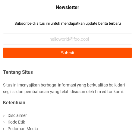
dari Islam. RASULULL …
Robiah Al Adawiyah
Bismillaah semoga pembuat artikel Alloh berikan pemahaman yg
Subscribe di situs ini untuk mendapatkan update berita terbaru
benar ttg salafi wa …
Fauzi Cihuyy
subhanallah
.::.arifLewisape.::.
Ada sejumlah pertanyaan kepada Anda dan jawablah dengan
Tentang Situs
jujur demi kebenaran Isl …
Situs ini menyajikan berbagai informasi yang berkualitas baik dari
...
segi isi dan pembahasan yang telah disusun oleh tim editor kami.
Bismillah.setelah membaca artikel ini, saya jadi semakin mantap
Ketentuan
mengikuti ust. K …
Disclaimer
Anonymous
Kode Etik
Gambling has been 1xbet half of} American history for tons of of
Pedoman Media
years now. Afte …