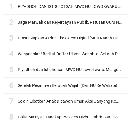
RIYADHOH DAN ISTIGHOTSAH MWC NU LOWOKWARU Menyambut Muktamar NU ke-35, Meneguhkan Sanad Laku Para Muassis
Jaga Marwah dan Kepercayaan Publik, Ratusan Guru Ngaji Kota Malang Serukan Deklarasi Ramah Anak
PBNU Siapkan AI dan Ekosistem Digital "Satu Ranah Digital untuk Ulama", Siap Diluncurkan dalam Waktu Dekat!
Waspadalah! Berikut Daftar Ulama Wahabi di Seluruh Dunia dan Karya-karyanya
Riyadhoh dan Istighotsah MWC NU Lowokwaru: Menguatkan Doa, Menjalin Ukhuwah Menyambut Muktamar NU ke-35
Setelah Pesantren Berubah Wajah (Dari NU Ke Wahabi)
Selain Libatkan Anak Dibawah Umur, Aksi Ganyang Komunis Jadi Sorotan Karena Ada Narasi Halal Sembelih Orang
Polisi Malaysia Tangkap Presiden Hizbut Tahrir Saat Konferensi Pers