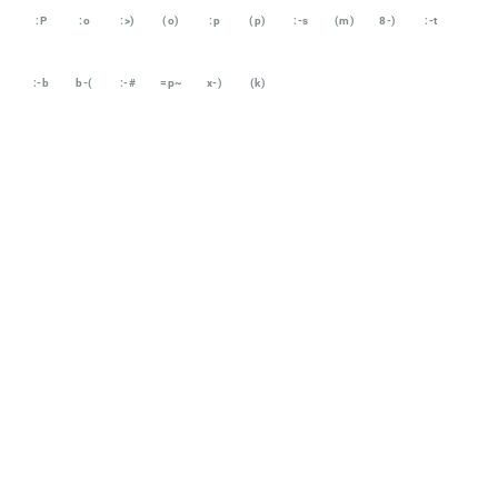
:P
:o
:>)
(o)
:p
(p)
:-s
(m)
8-)
:-t
:-b
b-(
:-#
=p~
x-)
(k)