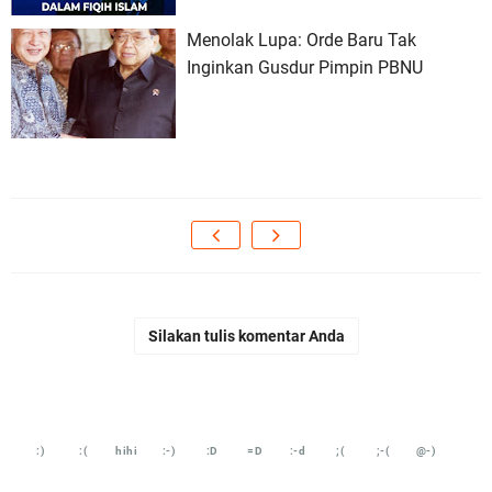
Menolak Lupa: Orde Baru Tak
Inginkan Gusdur Pimpin PBNU
Silakan tulis komentar Anda
:)
:(
hihi
:-)
:D
=D
:-d
;(
;-(
@-)