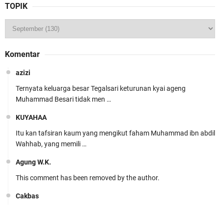
TOPIK
Komentar
azizi
Ternyata keluarga besar Tegalsari keturunan kyai ageng
Muhammad Besari tidak men …
KUYAHAA
Itu kan tafsiran kaum yang mengikut faham Muhammad ibn abdil
Wahhab, yang memili …
Agung W.K.
This comment has been removed by the author.
Cakbas
Seru banget... Tenang masih banyak peluang perbedaan golong