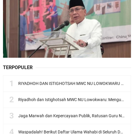
TERPOPULER
RIYADHOH DAN ISTIGHOTSAH MWC NU LOWOKWARU Menyambut Muktamar NU ke-35, Meneguhkan Sanad Laku Para Muassis
Riyadhoh dan Istighotsah MWC NU Lowokwaru: Menguatkan Doa, Menjalin Ukhuwah Menyambut Muktamar NU ke-35
Jaga Marwah dan Kepercayaan Publik, Ratusan Guru Ngaji Kota Malang Serukan Deklarasi Ramah Anak
Waspadalah! Berikut Daftar Ulama Wahabi di Seluruh Dunia dan Karya-karyanya