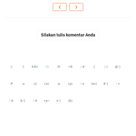
Silakan tulis komentar Anda
:)
:(
hihi
:-)
:D
=D
:-d
;(
;-(
@-)
:P
:o
:>)
(o)
:p
(p)
:-s
(m)
8-)
:-t
:-b
b-(
:-#
=p~
x-)
(k)