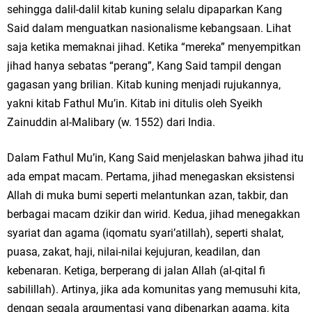
sehingga dalil-dalil kitab kuning selalu dipaparkan Kang
Said dalam menguatkan nasionalisme kebangsaan. Lihat
saja ketika memaknai jihad. Ketika “mereka” menyempitkan
jihad hanya sebatas “perang”, Kang Said tampil dengan
gagasan yang brilian. Kitab kuning menjadi rujukannya,
yakni kitab Fathul Mu’in. Kitab ini ditulis oleh Syeikh
Zainuddin al-Malibary (w. 1552) dari India.
Dalam Fathul Mu’in, Kang Said menjelaskan bahwa jihad itu
ada empat macam. Pertama, jihad menegaskan eksistensi
Allah di muka bumi seperti melantunkan azan, takbir, dan
berbagai macam dzikir dan wirid. Kedua, jihad menegakkan
syariat dan agama (iqomatu syari’atillah), seperti shalat,
puasa, zakat, haji, nilai-nilai kejujuran, keadilan, dan
kebenaran. Ketiga, berperang di jalan Allah (al-qital fi
sabilillah). Artinya, jika ada komunitas yang memusuhi kita,
dengan segala argumentasi yang dibenarkan agama, kita