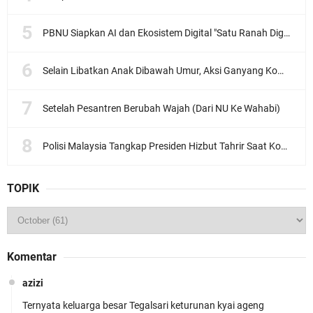
PBNU Siapkan AI dan Ekosistem Digital "Satu Ranah Digital untuk Ulama", Siap Diluncurkan dalam Waktu Dekat!
Selain Libatkan Anak Dibawah Umur, Aksi Ganyang Komunis Jadi Sorotan Karena Ada Narasi Halal Sembelih Orang
Setelah Pesantren Berubah Wajah (Dari NU Ke Wahabi)
Polisi Malaysia Tangkap Presiden Hizbut Tahrir Saat Konferensi Pers
TOPIK
Komentar
azizi
Ternyata keluarga besar Tegalsari keturunan kyai ageng