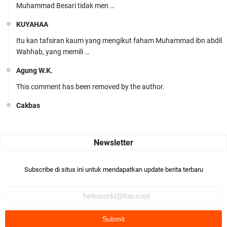
Muhammad Besari tidak men …
KUYAHAA
Itu kan tafsiran kaum yang mengikut faham Muhammad ibn abdil
Wahhab, yang memili …
Agung W.K.
This comment has been removed by the author.
Cakbas
Seru banget... Tenang masih banyak peluang perbedaan golong
dari Islam. RASULULL …
Robiah Al Adawiyah
Bismillaah semoga pembuat artikel Alloh berikan pemahaman yg
Subscribe di situs ini untuk mendapatkan update berita terbaru
benar ttg salafi wa …
Fauzi Cihuyy
subhanallah