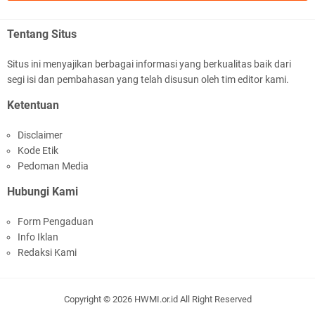
.::.arifLewisape.::.
Ada sejumlah pertanyaan kepada Anda dan jawablah dengan
Tentang Situs
jujur demi kebenaran Isl …
Situs ini menyajikan berbagai informasi yang berkualitas baik dari
...
segi isi dan pembahasan yang telah disusun oleh tim editor kami.
Bismillah.setelah membaca artikel ini, saya jadi semakin mantap
Ketentuan
mengikuti ust. K …
Disclaimer
Anonymous
Kode Etik
Gambling has been 1xbet half of} American history for tons of of
Pedoman Media
years now. Afte …
Hubungi Kami
Anonymous
Form Pengaduan
It has proved a key customer retention tool for sports activities
Info Iklan
guide operator …
Redaksi Kami
iqbal ramadhan
Sedih bacanya. Yang nulis belum baca sejarah. Hiks hiks hiks
Copyright ©
2026
HWMI.or.id
All Right Reserved
English QUALITY Service