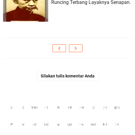
Runcing Terbang Layaknya Senapan.
Silakan tulis komentar Anda
:)
:(
hihi
:-)
:D
=D
:-d
;(
;-(
@-)
:P
:o
:>)
(o)
:p
(p)
:-s
(m)
8-)
:-t