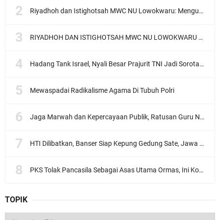
Riyadhoh dan Istighotsah MWC NU Lowokwaru: Menguatkan Doa, Menjalin Ukhuwah Menyambut Muktamar NU ke-35
RIYADHOH DAN ISTIGHOTSAH MWC NU LOWOKWARU Menyambut Muktamar NU ke-35, Meneguhkan Sanad Laku Para Muassis
Hadang Tank Israel, Nyali Besar Prajurit TNI Jadi Sorotan Dunia
Mewaspadai Radikalisme Agama Di Tubuh Polri
Jaga Marwah dan Kepercayaan Publik, Ratusan Guru Ngaji Kota Malang Serukan Deklarasi Ramah Anak
HTI Dilibatkan, Banser Siap Kepung Gedung Sate, Jawa Barat
PKS Tolak Pancasila Sebagai Asas Utama Ormas, Ini Komentar PBNU
TOPIK