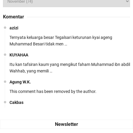
Komentar
azizi
Ternyata keluarga besar Tegalsari keturunan kyai ageng
Muhammad Besari tidak men …
KUYAHAA
Itu kan tafsiran kaum yang mengikut faham Muhammad ibn abdil
Wahhab, yang memili …
Agung W.K.
This comment has been removed by the author.
Cakbas
Seru banget... Tenang masih banyak peluang perbedaan golong
dari Islam. RASULULL …
Robiah Al Adawiyah