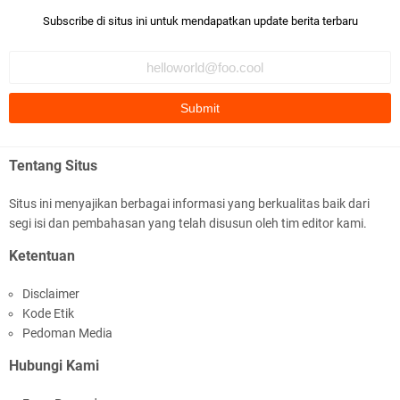
Bismillaah semoga pembuat artikel Alloh berikan pemahaman yg
Subscribe di situs ini untuk mendapatkan update berita terbaru
benar ttg salafi wa …
Fauzi Cihuyy
subhanallah
.::.arifLewisape.::.
Ada sejumlah pertanyaan kepada Anda dan jawablah dengan
Tentang Situs
jujur demi kebenaran Isl …
Situs ini menyajikan berbagai informasi yang berkualitas baik dari
...
segi isi dan pembahasan yang telah disusun oleh tim editor kami.
Bismillah.setelah membaca artikel ini, saya jadi semakin mantap
Ketentuan
mengikuti ust. K …
Disclaimer
Anonymous
Kode Etik
Gambling has been 1xbet half of} American history for tons of of
Pedoman Media
years now. Afte …
Hubungi Kami
Anonymous