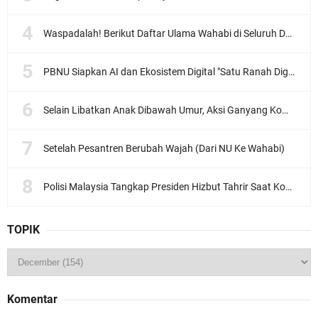
Waspadalah! Berikut Daftar Ulama Wahabi di Seluruh Dunia dan Karya-karyanya
PBNU Siapkan AI dan Ekosistem Digital "Satu Ranah Digital untuk Ulama", Siap Diluncurkan dalam Waktu Dekat!
Selain Libatkan Anak Dibawah Umur, Aksi Ganyang Komunis Jadi Sorotan Karena Ada Narasi Halal Sembelih Orang
Setelah Pesantren Berubah Wajah (Dari NU Ke Wahabi)
Polisi Malaysia Tangkap Presiden Hizbut Tahrir Saat Konferensi Pers
TOPIK
Komentar