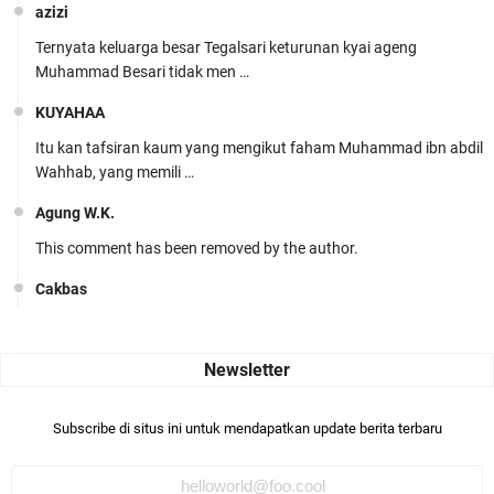
azizi
Ternyata keluarga besar Tegalsari keturunan kyai ageng
Muhammad Besari tidak men …
KUYAHAA
Itu kan tafsiran kaum yang mengikut faham Muhammad ibn abdil
Wahhab, yang memili …
Agung W.K.
This comment has been removed by the author.
Cakbas
Seru banget... Tenang masih banyak peluang perbedaan golong
dari Islam. RASULULL …
Robiah Al Adawiyah
Bismillaah semoga pembuat artikel Alloh berikan pemahaman yg
Subscribe di situs ini untuk mendapatkan update berita terbaru
benar ttg salafi wa …
Fauzi Cihuyy