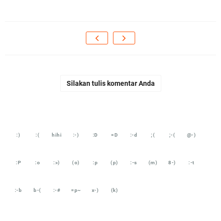
Silakan tulis komentar Anda
:)
:(
hihi
:-)
:D
=D
:-d
;(
;-(
@-)
:P
:o
:>)
(o)
:p
(p)
:-s
(m)
8-)
:-t
:-b
b-(
:-#
=p~
x-)
(k)