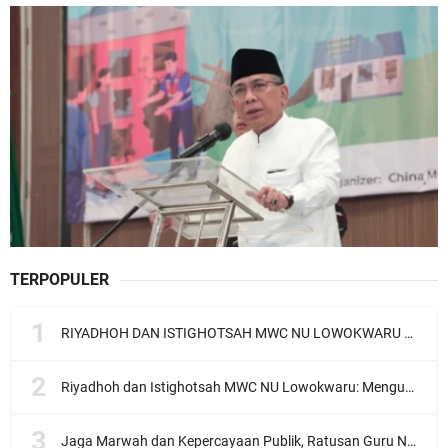
TERPOPULER
RIYADHOH DAN ISTIGHOTSAH MWC NU LOWOKWARU Menyambut Muktamar NU ke-35, Meneguhkan Sanad Laku Para Muassis
Riyadhoh dan Istighotsah MWC NU Lowokwaru: Menguatkan Doa, Menjalin Ukhuwah Menyambut Muktamar NU ke-35
Jaga Marwah dan Kepercayaan Publik, Ratusan Guru Ngaji Kota Malang Serukan Deklarasi Ramah Anak