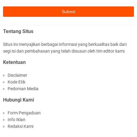
subhanallah
.::.arifLewisape.::.
Ada sejumlah pertanyaan kepada Anda dan jawablah dengan
Tentang Situs
jujur demi kebenaran Isl …
Situs ini menyajikan berbagai informasi yang berkualitas baik dari
...
segi isi dan pembahasan yang telah disusun oleh tim editor kami.
Bismillah.setelah membaca artikel ini, saya jadi semakin mantap
Ketentuan
mengikuti ust. K …
Disclaimer
Anonymous
Kode Etik
Gambling has been 1xbet half of} American history for tons of of
Pedoman Media
years now. Afte …
Hubungi Kami
Anonymous
Form Pengaduan
It has proved a key customer retention tool for sports activities
Info Iklan
guide operator …
Redaksi Kami
iqbal ramadhan