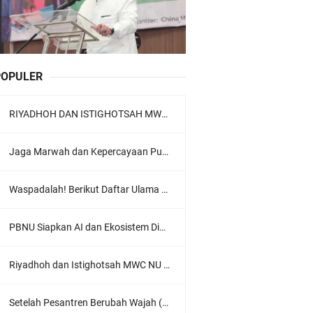
POPULER
RIYADHOH DAN ISTIGHOTSAH MWC NU LOWOKWARU Menyambut Muktamar NU ke-35, Meneguhkan Sanad Laku Para Muassis
Jaga Marwah dan Kepercayaan Publik, Ratusan Guru Ngaji Kota Malang Serukan Deklarasi Ramah Anak
Waspadalah! Berikut Daftar Ulama Wahabi di Seluruh Dunia dan Karya-karyanya
PBNU Siapkan AI dan Ekosistem Digital "Satu Ranah Digital untuk Ulama", Siap Diluncurkan dalam Waktu Dekat!
Riyadhoh dan Istighotsah MWC NU Lowokwaru: Menguatkan Doa, Menjalin Ukhuwah Menyambut Muktamar NU ke-35
Setelah Pesantren Berubah Wajah (Dari NU Ke Wahabi)