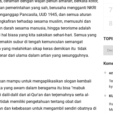
as, ceramah dengan wajah penuh amarah, berkata kotor,
an pemerintahan yang sah, berusaha mengganti NKRI
menganggap Pancasila, UUD 1945, dan semua aturan
engkafiran terhadap sesama muslim, memusuhi dan
n darah sesama manusia, hingga terorisme adalah
 hal biasa yang kita saksikan sehari-hari. Semua yang
TOPI
u semakin subur di tengah kemunculan semangat
yang melahirkan sikap keras demikian itu tidak
enar dari ulama dalam artian yang sesungguhnya.
Kome
az
akan mampu untuk mengaplikasikan slogan kembali
Te
ky
reka yang awam dalam beragama itu bisa "mabuk
dalil-dalil dari al-Qur'an dan terjemahnya serta al-
K
 tidak memiliki pengetahuan tentang obat dari
It
an dan kebebasan untuk mengambil sendiri obatnya di
Mu