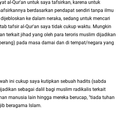
at al-Qur'an untuk saya tafsirkan, karena untuk
ja
fsirkannya berdasarkan pendapat sendiri tanpa ilmu
...
dijebloskan ke dalam neraka, sedang untuk mencari
Bi
tab tafsir al-Qur'an saya tidak cukup waktu. Mungkin
ja
an terkait jihad yang oleh para teroris muslim dijadikan
l (perang) pada masa damai dan di tempat/negara yang
A
Ga
hi
A
It
bawah ini cukup saya kutipkan sebuah hadits (sabda
fo
dikan sebagai dalil bagi muslim radikalis terkait
an manusia lain hingga mereka berucap, "tiada tuhan
iq
ajib beragama Islam.
Se
se
En
Ma