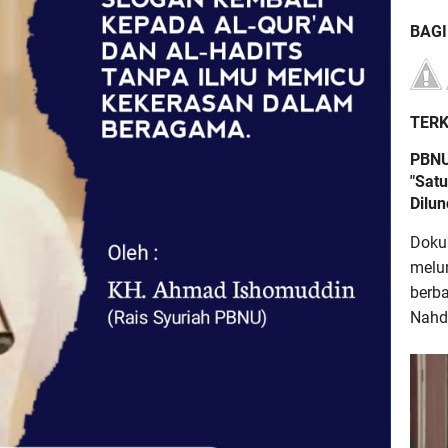
BAG
TERK
PBNU
"Satu
Dilu
Doku
melu
berb
Nahdl