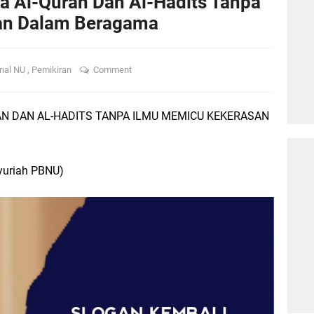
a Al-Quran Dan Al-Hadits Tanpa
an Dalam Beragama
nal NU
,
Pemikiran
Comment
AN DAN AL-HADITS TANPA ILMU MEMICU KEKERASAN
yuriah PBNU)