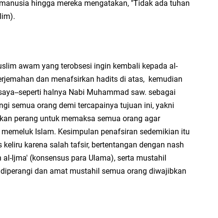
 manusia hingga mereka mengatakan, "Tidak ada tuhan
di
lim).
En
Aw
me
slim awam yang terobsesi ingin kembali kepada al-
Ad
terjemahan dan menafsirkan hadits di atas, kemudian
Ad
saya--seperti halnya Nabi Muhammad saw. sebagai
Us
gi semua orang demi tercapainya tujuan ini, yakni
Ri
sikan perang untuk memaksa semua orang agar
memeluk Islam. Kesimpulan penafsiran sedemikian itu
ja
go
s keliru karena salah tafsir, bertentangan dengan nash
n al-Ijma' (konsensus para Ulama), serta mustahil
 diperangi dan amat mustahil semua orang diwajibkan