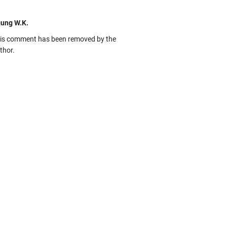
ung W.K.
is comment has been removed by the
thor.
kbas
ru banget... Tenang masih banyak peluang
rbedaan golong dari Islam. RASULULL …
biah Al Adawiyah
smillaah semoga pembuat artikel Alloh
rikan pemahaman yg benar ttg salafi wa
uzi Cihuyy
bhanallah
:.arifLewisape.::.
a sejumlah pertanyaan kepada Anda dan