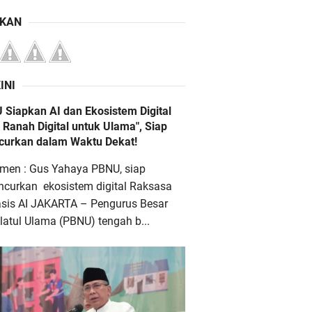
IKAN
INI
 Siapkan AI dan Ekosistem Digital
 Ranah Digital untuk Ulama", Siap
ncurkan dalam Waktu Dekat!
men : Gus Yahaya PBNU, siap
ncurkan ekosistem digital Raksasa
asis AI JAKARTA – Pengurus Besar
atul Ulama (PBNU) tengah b...