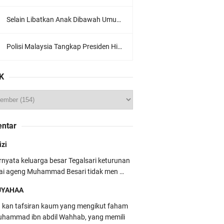
Selain Libatkan Anak Dibawah Umur, Aksi Ganyang Komunis Jadi Sorotan Karena Ada Narasi Halal Sembelih Orang
Polisi Malaysia Tangkap Presiden Hizbut Tahrir Saat Konferensi Pers
K
ntar
izi
rnyata keluarga besar Tegalsari keturunan
ai ageng Muhammad Besari tidak men …
UYAHAA
u kan tafsiran kaum yang mengikut faham
hammad ibn abdil Wahhab, yang memili