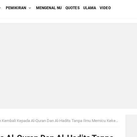
PEMIKIRAN
MENGENAL NU
QUOTES
ULAMA
VIDEO
Kembali Kepada Al-Quran Dan Al-Hadits Tanpa Ilmu Memicu Kekerasan Dalam Beragama