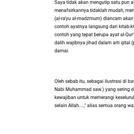
Saya tidak akan mengutip satu pun ay
menafsirkannya tidaklah mudah, mena
(al-ra'yu al-madzmum) diancam akan 
contoh ayatnya langsung dari kitab-ki
contoh yang tepat berupa ayat al-Qur'
dalih wajibnya jihad dalam arti qita
damai.
Oleh sebab itu, sebagai ilustrasi di 
Nabi Muhammad saw.) yang sering dija
kewajiban untuk memerangi keseluruh
selain Allah....," alias semua orang w