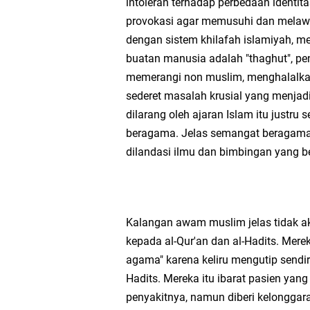
intoleran terhadap perbedaan identit
provokasi agar memusuhi dan melaw
dengan sistem khilafah islamiyah, 
buatan manusia adalah "thaghut", p
memerangi non muslim, menghalalka
sederet masalah krusial yang menjadi
dilarang oleh ajaran Islam itu justr
beragama. Jelas semangat beragama 
dilandasi ilmu dan bimbingan yang b
Kalangan awam muslim jelas tidak 
kepada al-Qur'an dan al-Hadits. Me
agama" karena keliru mengutip sendiri 
Hadits. Mereka itu ibarat pasien yang
penyakitnya, namun diberi kelonggar