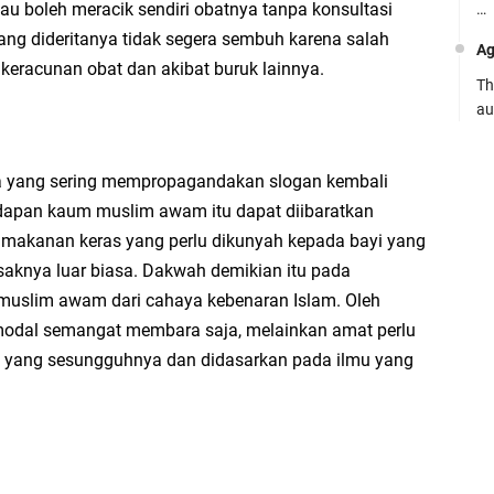
au boleh meracik sendiri obatnya tanpa konsultasi
…
ang dideritanya tidak segera sembuh karena salah
Ag
keracunan obat dan akibat buruk lainnya.
Th
au
Ca
 yang sering mempropagandakan slogan kembali
Se
adapan kaum muslim awam itu dapat diibaratkan
pe
makanan keras yang perlu dikunyah kepada bayi yang
Ro
aknya luar biasa. Dakwah demikian itu pada
Bi
muslim awam dari cahaya kebenaran Islam. Oleh
be
rmodal semangat membara saja, melainkan amat perlu
…
a yang sesungguhnya dan didasarkan pada ilmu yang
Fa
su
.:
Ad