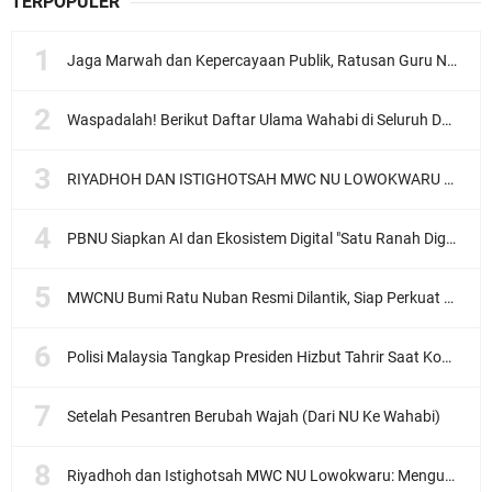
TERPOPULER
Jaga Marwah dan Kepercayaan Publik, Ratusan Guru Ngaji Kota Malang Serukan Deklarasi Ramah Anak
Waspadalah! Berikut Daftar Ulama Wahabi di Seluruh Dunia dan Karya-karyanya
RIYADHOH DAN ISTIGHOTSAH MWC NU LOWOKWARU Menyambut Muktamar NU ke-35, Meneguhkan Sanad Laku Para Muassis
PBNU Siapkan AI dan Ekosistem Digital "Satu Ranah Digital untuk Ulama", Siap Diluncurkan dalam Waktu Dekat!
MWCNU Bumi Ratu Nuban Resmi Dilantik, Siap Perkuat Organisasi dan Khidmat untuk Umat
Polisi Malaysia Tangkap Presiden Hizbut Tahrir Saat Konferensi Pers
Setelah Pesantren Berubah Wajah (Dari NU Ke Wahabi)
Riyadhoh dan Istighotsah MWC NU Lowokwaru: Menguatkan Doa, Menjalin Ukhuwah Menyambut Muktamar NU ke-35