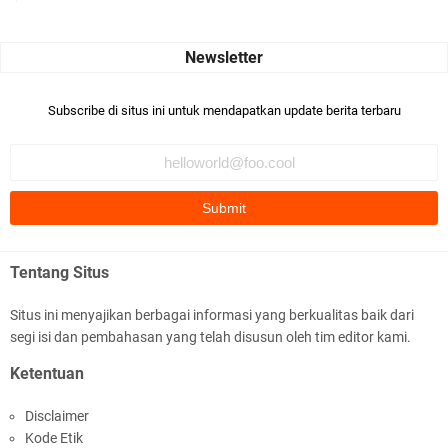
Seru banget... Tenang masih banyak peluang perbedaan golong
dari Islam. RASULULL …
Robiah Al Adawiyah
Bismillaah semoga pembuat artikel Alloh berikan pemahaman yg
Subscribe di situs ini untuk mendapatkan update berita terbaru
benar ttg salafi wa …
Fauzi Cihuyy
subhanallah
.::.arifLewisape.::.
Ada sejumlah pertanyaan kepada Anda dan jawablah dengan
Tentang Situs
jujur demi kebenaran Isl …
Situs ini menyajikan berbagai informasi yang berkualitas baik dari
...
segi isi dan pembahasan yang telah disusun oleh tim editor kami.
Bismillah.setelah membaca artikel ini, saya jadi semakin mantap
Ketentuan
mengikuti ust. K …
Disclaimer
Anonymous
Kode Etik