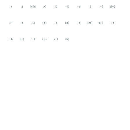
:)
:(
hihi
:-)
:D
=D
:-d
;(
;-(
@-)
:P
:o
:>)
(o)
:p
(p)
:-s
(m)
8-)
:-t
:-b
b-(
:-#
=p~
x-)
(k)