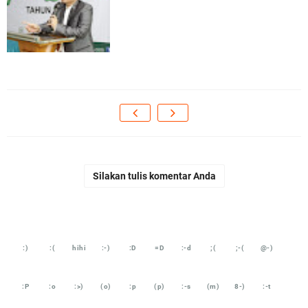
Silakan tulis komentar Anda
:)
:(
hihi
:-)
:D
=D
:-d
;(
;-(
@-)
:P
:o
:>)
(o)
:p
(p)
:-s
(m)
8-)
:-t