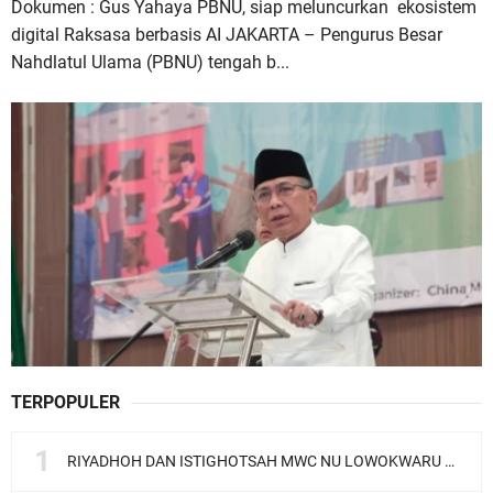
Dokumen : Gus Yahaya PBNU, siap meluncurkan ekosistem
digital Raksasa berbasis AI JAKARTA – Pengurus Besar
Nahdlatul Ulama (PBNU) tengah b...
TERPOPULER
RIYADHOH DAN ISTIGHOTSAH MWC NU LOWOKWARU Menyambut Muktamar NU ke-35, Meneguhkan Sanad Laku Para Muassis