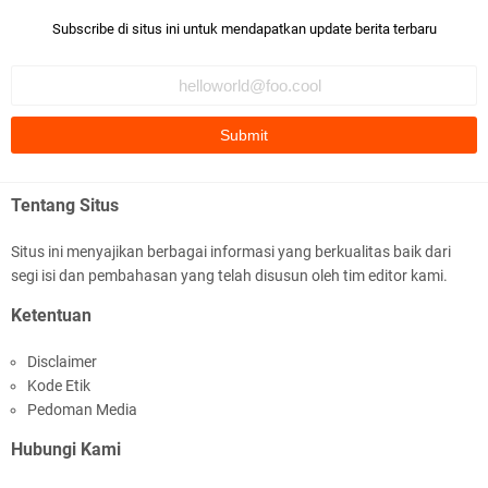
Bismillaah semoga pembuat artikel Alloh berikan pemahaman yg
Subscribe di situs ini untuk mendapatkan update berita terbaru
benar ttg salafi wa …
Fauzi Cihuyy
subhanallah
.::.arifLewisape.::.
Ada sejumlah pertanyaan kepada Anda dan jawablah dengan
Tentang Situs
jujur demi kebenaran Isl …
Situs ini menyajikan berbagai informasi yang berkualitas baik dari
...
segi isi dan pembahasan yang telah disusun oleh tim editor kami.
Bismillah.setelah membaca artikel ini, saya jadi semakin mantap
Ketentuan
mengikuti ust. K …
Disclaimer
Anonymous
Kode Etik
Gambling has been 1xbet half of} American history for tons of of
Pedoman Media
years now. Afte …
Hubungi Kami
Anonymous