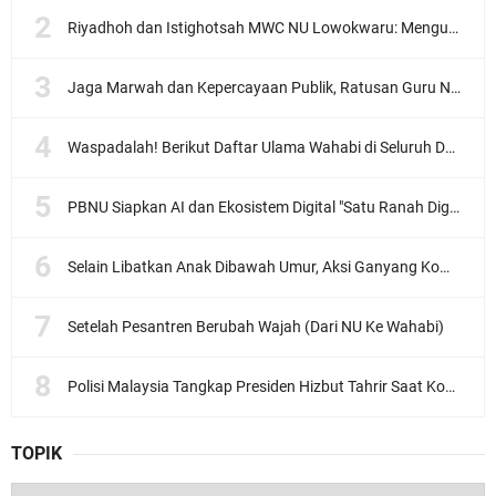
Riyadhoh dan Istighotsah MWC NU Lowokwaru: Menguatkan Doa, Menjalin Ukhuwah Menyambut Muktamar NU ke-35
Jaga Marwah dan Kepercayaan Publik, Ratusan Guru Ngaji Kota Malang Serukan Deklarasi Ramah Anak
Waspadalah! Berikut Daftar Ulama Wahabi di Seluruh Dunia dan Karya-karyanya
PBNU Siapkan AI dan Ekosistem Digital "Satu Ranah Digital untuk Ulama", Siap Diluncurkan dalam Waktu Dekat!
Selain Libatkan Anak Dibawah Umur, Aksi Ganyang Komunis Jadi Sorotan Karena Ada Narasi Halal Sembelih Orang
Setelah Pesantren Berubah Wajah (Dari NU Ke Wahabi)
Polisi Malaysia Tangkap Presiden Hizbut Tahrir Saat Konferensi Pers
TOPIK