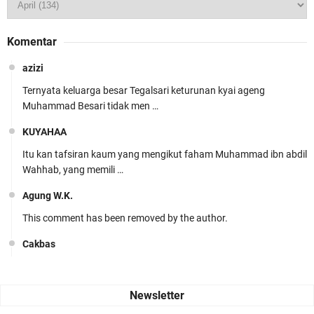
Komentar
azizi
Ternyata keluarga besar Tegalsari keturunan kyai ageng
Muhammad Besari tidak men …
KUYAHAA
Itu kan tafsiran kaum yang mengikut faham Muhammad ibn abdil
Wahhab, yang memili …
Agung W.K.
This comment has been removed by the author.
Cakbas
Seru banget... Tenang masih banyak peluang perbedaan golong
dari Islam. RASULULL …
Robiah Al Adawiyah