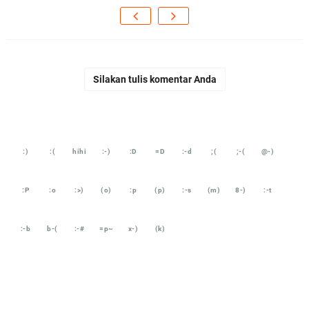
Silakan tulis komentar Anda
:)
:(
hihi
:-)
:D
=D
:-d
;(
;-(
@-)
:P
:o
:>)
(o)
:p
(p)
:-s
(m)
8-)
:-t
:-b
b-(
:-#
=p~
x-)
(k)