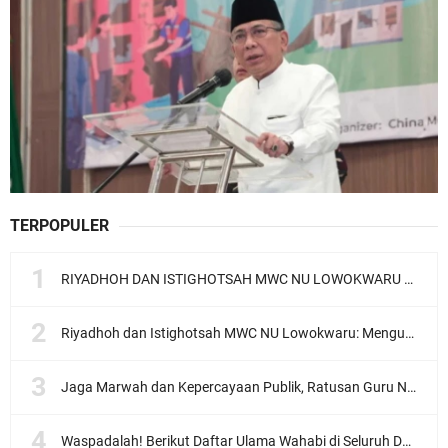
TERPOPULER
RIYADHOH DAN ISTIGHOTSAH MWC NU LOWOKWARU Menyambut Muktamar NU ke-35, Meneguhkan Sanad Laku Para Muassis
Riyadhoh dan Istighotsah MWC NU Lowokwaru: Menguatkan Doa, Menjalin Ukhuwah Menyambut Muktamar NU ke-35
Jaga Marwah dan Kepercayaan Publik, Ratusan Guru Ngaji Kota Malang Serukan Deklarasi Ramah Anak
Waspadalah! Berikut Daftar Ulama Wahabi di Seluruh Dunia dan Karya-karyanya