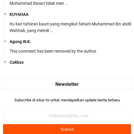
Muhammad Besari tidak men …
KUYAHAA
Itu kan tafsiran kaum yang mengikut faham Muhammad ibn abdil
Wahhab, yang memili …
Agung W.K.
This comment has been removed by the author.
Cakbas
Seru banget... Tenang masih banyak peluang perbedaan golong
dari Islam. RASULULL …
Robiah Al Adawiyah
Bismillaah semoga pembuat artikel Alloh berikan pemahaman yg
Subscribe di situs ini untuk mendapatkan update berita terbaru
benar ttg salafi wa …
Fauzi Cihuyy
subhanallah