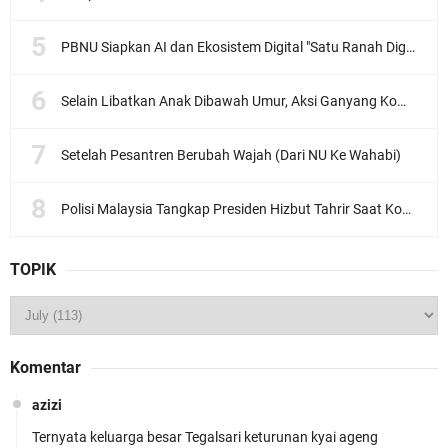
PBNU Siapkan AI dan Ekosistem Digital "Satu Ranah Digital untuk Ulama", Siap Diluncurkan dalam Waktu Dekat!
Selain Libatkan Anak Dibawah Umur, Aksi Ganyang Komunis Jadi Sorotan Karena Ada Narasi Halal Sembelih Orang
Setelah Pesantren Berubah Wajah (Dari NU Ke Wahabi)
Polisi Malaysia Tangkap Presiden Hizbut Tahrir Saat Konferensi Pers
TOPIK
Komentar
azizi
Ternyata keluarga besar Tegalsari keturunan kyai ageng