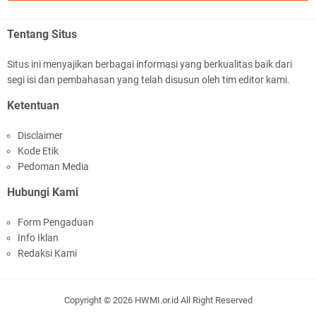
.::.arifLewisape.::.
Ada sejumlah pertanyaan kepada Anda dan jawablah dengan
Tentang Situs
jujur demi kebenaran Isl …
Situs ini menyajikan berbagai informasi yang berkualitas baik dari
...
segi isi dan pembahasan yang telah disusun oleh tim editor kami.
Bismillah.setelah membaca artikel ini, saya jadi semakin mantap
Ketentuan
mengikuti ust. K …
Disclaimer
Anonymous
Kode Etik
Gambling has been 1xbet half of} American history for tons of of
Pedoman Media
years now. Afte …
Hubungi Kami
Anonymous
Form Pengaduan
It has proved a key customer retention tool for sports activities
Info Iklan
guide operator …
Redaksi Kami
iqbal ramadhan
Sedih bacanya. Yang nulis belum baca sejarah. Hiks hiks hiks
Copyright ©
2026
HWMI.or.id
All Right Reserved
English QUALITY Service