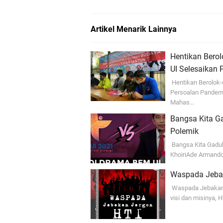
Artikel Menarik Lainnya
Hentikan Bero
UI Selesaikan
Hentikan Berolok
Persoalan Pandem
Mahas…
Bangsa Kita Ga
Polemik
Bangsa Kita Gaduh,
KhoiriAde Armando 
Waspada Jebak
Waspada Jebakan 
visi dan misinya, 