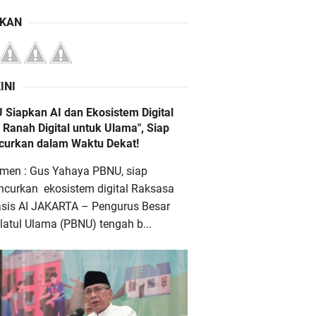
IKAN
INI
 Siapkan AI dan Ekosistem Digital
 Ranah Digital untuk Ulama", Siap
ncurkan dalam Waktu Dekat!
men : Gus Yahaya PBNU, siap
ncurkan ekosistem digital Raksasa
asis AI JAKARTA – Pengurus Besar
atul Ulama (PBNU) tengah b...