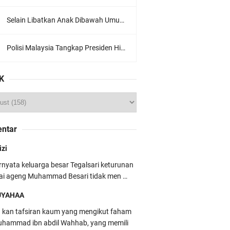
Selain Libatkan Anak Dibawah Umur, Aksi Ganyang Komunis Jadi Sorotan Karena Ada Narasi Halal Sembelih Orang
Polisi Malaysia Tangkap Presiden Hizbut Tahrir Saat Konferensi Pers
K
ntar
izi
rnyata keluarga besar Tegalsari keturunan
ai ageng Muhammad Besari tidak men …
UYAHAA
u kan tafsiran kaum yang mengikut faham
hammad ibn abdil Wahhab, yang memili