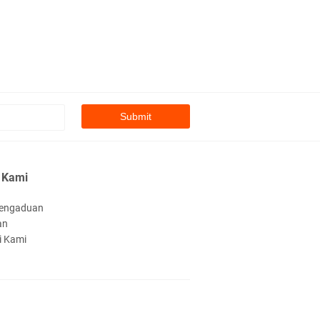
sampaikan... Dalilnya apa.. Ustadz s …
glish QUALITY Service
as.. Jangn sampai menjadi fitnah... Jika
nyampaikan berdasar dalil justru me …
uh Ojan
min ini pun menyerang dan menjelek2an
tadz Abdul Somad. Jadi bisa tebak kah …
handani Asy-Syifa' Hanun Khoirunnisa'
 Kami
dilah ahlisunnah wal jamaah,karena satu
engaduan
longan yang selamat besuk di hari ki …
an
i Kami