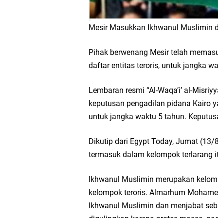
Mesir Masukkan Ikhwanul Muslimin d
Pihak berwenang Mesir telah memasu
daftar entitas teroris, untuk jangka w
Lembaran resmi “Al-Waqa’i’ al-Misriy
keputusan pengadilan pidana Kairo 
untuk jangka waktu 5 tahun. Keputusa
Dikutip dari Egypt Today, Jumat (13
termasuk dalam kelompok terlarang i
Ikhwanul Muslimin merupakan kelompo
kelompok teroris. Almarhum Mohamed
Ikhwanul Muslimin dan menjabat seb