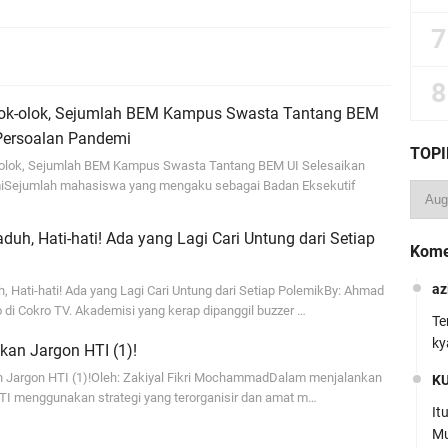
lok-olok, Sejumlah BEM Kampus Swasta Tantang BEM
 Persoalan Pandemi
TOPI
-olok, Sejumlah BEM Kampus Swasta Tantang BEM UI Selesaikan
iSejumlah mahasiswa yang mengaku sebagai Badan Eksekutif
duh, Hati-hati! Ada yang Lagi Cari Untung dari Setiap
Kome
az
 Hati-hati! Ada yang Lagi Cari Untung dari Setiap PolemikBy: Ahmad
di Cokro TV. Akademisi yang kerap dipanggil buzzer …
Te
ky
an Jargon HTI (1)!
Jargon HTI (1)!Oleh: Zakiyal Fikri MochammadDalam menjalankan
K
HTI menggunakan strategi yang terorganisir dan amat m…
It
Mu