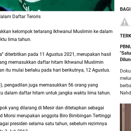
BAG
alam Daftar Teroris
kkan kelompok terlarang Ikhwanul Muslimin ke dalam
TERK
aktu lima tahun.
PBNU
"Satu
ya” diterbitkan pada 11 Agustus 2021, merupakan hasil
Dilu
yang memasukkan daftar hitam Ikhwanul Muslimin
n itu mulai berlaku pada hari berikutnya, 12 Agustus.
Doku
melu
/8), pengadilan juga memasukkan 56 orang yang
berb
Nahdl
tu dalam daftar hitam untuk jangka waktu lima tahun.
k yang dilarang di Mesir dan ditetapkan sebagai
 Morsi merupakan anggota Biro Bimbingan Tertinggi
agai presiden selama satu tahun, sebelum rezimnya