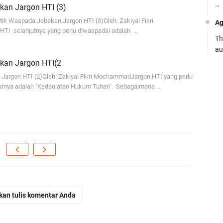
…
an Jargon HTI (3)
tik Waspada Jebakan Jargon HTI (3)Oleh: Zakiyal Fikri
Ag
TI selanjutnya yang perlu diwaspadai adalah …
Th
au
kan Jargon HTI(2
Ca
argon HTI (2)Oleh: Zakiyal Fikri MochammadJargon HTI yang perlu
Se
utnya adalah "Kedaulatan Hukum Tuhan". Sebagaimana …
pe
Ro
Bi
be
…
Fa
su
kan tulis komentar Anda
.:
Ad