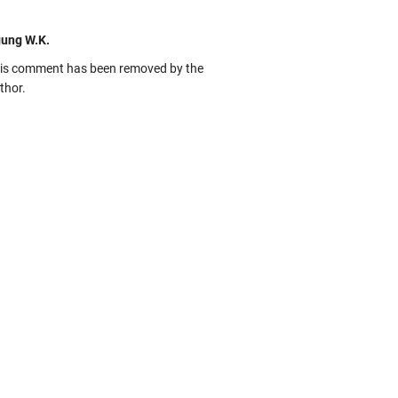
ung W.K.
is comment has been removed by the
thor.
kbas
ru banget... Tenang masih banyak peluang
rbedaan golong dari Islam. RASULULL …
biah Al Adawiyah
smillaah semoga pembuat artikel Alloh
rikan pemahaman yg benar ttg salafi wa
uzi Cihuyy
bhanallah
:.arifLewisape.::.
a sejumlah pertanyaan kepada Anda dan