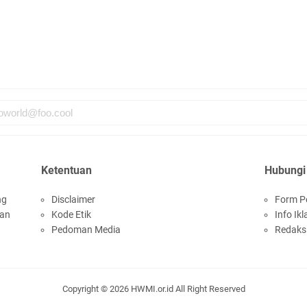
di
En
Aw
me
Ad
Ad
Us
Ri
Ketentuan
Hubungi
ja
ng
Disclaimer
Form P
go
san
Kode Etik
Info Ikl
Pedoman Media
Redaks
Copyright ©
2026
HWMI.or.id
All Right Reserved