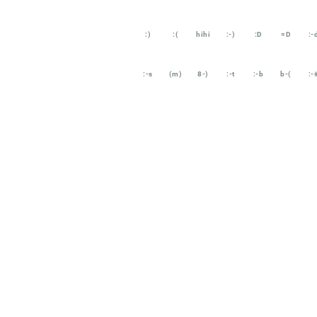
:)
:(
hihi
:-)
:D
=D
:-
:-s
(m)
8-)
:-t
:-b
b-(
:-