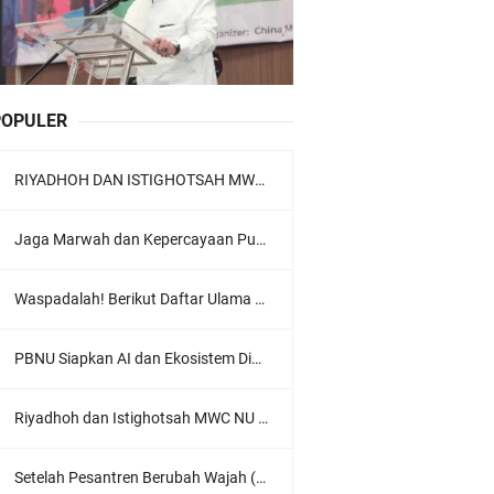
POPULER
RIYADHOH DAN ISTIGHOTSAH MWC NU LOWOKWARU Menyambut Muktamar NU ke-35, Meneguhkan Sanad Laku Para Muassis
Jaga Marwah dan Kepercayaan Publik, Ratusan Guru Ngaji Kota Malang Serukan Deklarasi Ramah Anak
Waspadalah! Berikut Daftar Ulama Wahabi di Seluruh Dunia dan Karya-karyanya
PBNU Siapkan AI dan Ekosistem Digital "Satu Ranah Digital untuk Ulama", Siap Diluncurkan dalam Waktu Dekat!
Riyadhoh dan Istighotsah MWC NU Lowokwaru: Menguatkan Doa, Menjalin Ukhuwah Menyambut Muktamar NU ke-35
Setelah Pesantren Berubah Wajah (Dari NU Ke Wahabi)