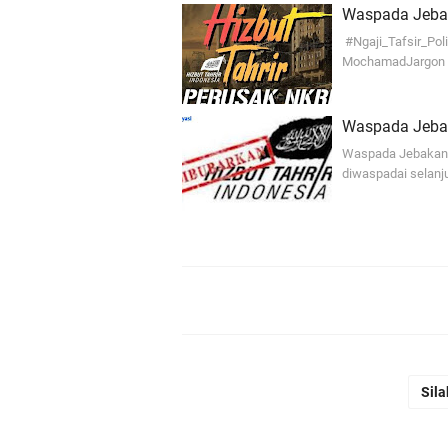
Waspada Jebak
#Ngaji_Tafsir_Poli
MochamadJargon H
Waspada Jeba
Waspada Jebakan J
diwaspadai selanj
Sila