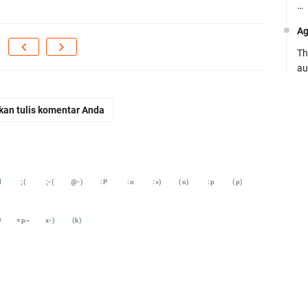
…
Ag
Th
au
Ca
kan tulis komentar Anda
Se
pe
Ro
Bi
d
;(
;-(
@-)
:P
:o
:>)
(o)
:p
(p)
be
…
#
=p~
x-)
(k)
Fa
su
.:
Ad