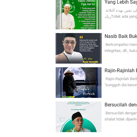
Yang Lebih S
كن على يقين بهذه الثلاثةKamu harus yakin dengan tiga hal ini:لا أحد أرحم بك من
Nasib Baik Bu
Berkompetisi menu
integritas, dll.,
Rajin-Rajinlah
Rajin-Rajinlah Ber
"sungguh dia berun
Bersucilah den
Bersucilah dengan
shalat tidak dip