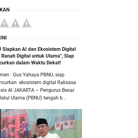
IKAN
INI
 Siapkan AI dan Ekosistem Digital
 Ranah Digital untuk Ulama", Siap
ncurkan dalam Waktu Dekat!
men : Gus Yahaya PBNU, siap
ncurkan ekosistem digital Raksasa
asis AI JAKARTA – Pengurus Besar
atul Ulama (PBNU) tengah b...