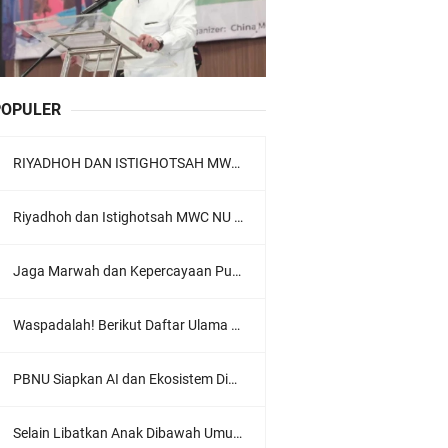
POPULER
RIYADHOH DAN ISTIGHOTSAH MWC NU LOWOKWARU Menyambut Muktamar NU ke-35, Meneguhkan Sanad Laku Para Muassis
Riyadhoh dan Istighotsah MWC NU Lowokwaru: Menguatkan Doa, Menjalin Ukhuwah Menyambut Muktamar NU ke-35
Jaga Marwah dan Kepercayaan Publik, Ratusan Guru Ngaji Kota Malang Serukan Deklarasi Ramah Anak
Waspadalah! Berikut Daftar Ulama Wahabi di Seluruh Dunia dan Karya-karyanya
PBNU Siapkan AI dan Ekosistem Digital "Satu Ranah Digital untuk Ulama", Siap Diluncurkan dalam Waktu Dekat!
Selain Libatkan Anak Dibawah Umur, Aksi Ganyang Komunis Jadi Sorotan Karena Ada Narasi Halal Sembelih Orang