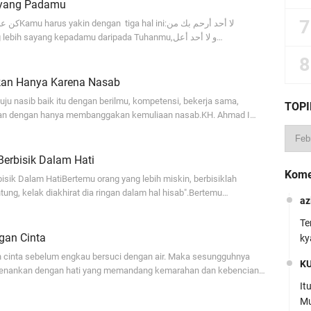
ayang Padamu
ربكTidak ada yang lebih sayang kepadamu daripada Tuhanmu,و لا أحد أعل…
kan Hanya Karena Nasab
ju nasib baik itu dengan berilmu, kompetensi, bekerja sama,
TOPI
 bukan dengan hanya membanggakan kemuliaan nasab.KH. Ahmad I…
 Berbisik Dalam Hati
Kome
bisik Dalam HatiBertemu orang yang lebih miskin, berbisiklah
tung, kelak diakhirat dia ringan dalam hal hisab".Bertemu…
az
Te
gan Cinta
ky
 cinta sebelum engkau bersuci dengan air. Maka sesungguhnya
K
erkenankan dengan hati yang memandang kemarahan dan kebencian…
It
Mu