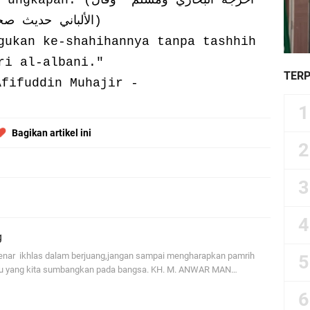
الألباني حديث صحيح)
gukan ke-shahihannya tanpa tashhih
ri al-albani."
TER
Afifuddin Muhajir -
Bagikan artikel ini
g
benar ikhlas dalam berjuang,jangan sampai mengharapkan pamrih
atu yang kita sumbangkan pada bangsa. KH. M. ANWAR MAN…