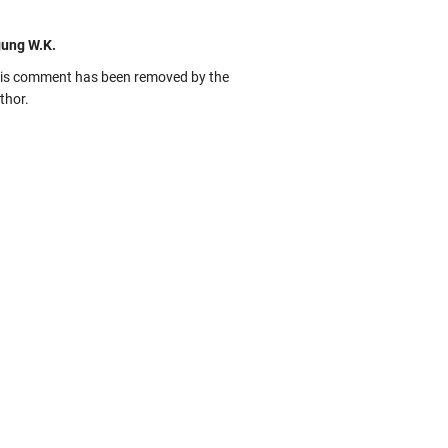
ung W.K.
is comment has been removed by the
thor.
kbas
ru banget... Tenang masih banyak peluang
rbedaan golong dari Islam. RASULULL …
biah Al Adawiyah
smillaah semoga pembuat artikel Alloh
rikan pemahaman yg benar ttg salafi wa
uzi Cihuyy
bhanallah
:.arifLewisape.::.
a sejumlah pertanyaan kepada Anda dan