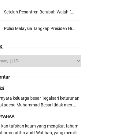
Setelah Pesantren Berubah Wajah (Dari NU Ke Wahabi)
Polisi Malaysia Tangkap Presiden Hizbut Tahrir Saat Konferensi Pers
K
ntar
izi
rnyata keluarga besar Tegalsari keturunan
ai ageng Muhammad Besari tidak men …
UYAHAA
u kan tafsiran kaum yang mengikut faham
hammad ibn abdil Wahhab, yang memili