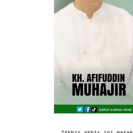
"Akhir-akhir ini marak ungkapan: (قال