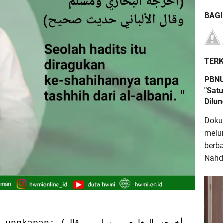
BAG
TERK
PBNU
"Satu
Dilu
Doku
melu
berb
Nahdl
أخرجه البخاري ومسلم و