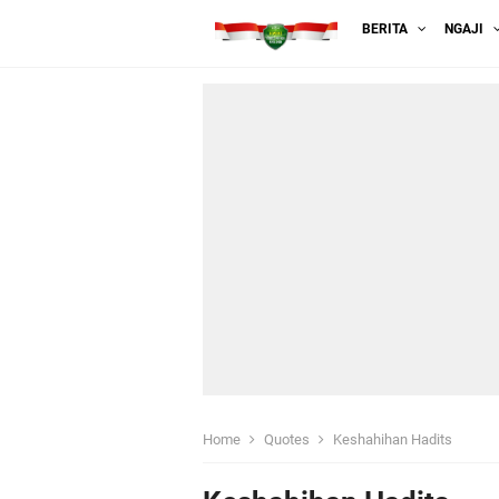
BERITA
NGAJI
Home
Quotes
Keshahihan Hadits