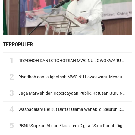
TERPOPULER
RIYADHOH DAN ISTIGHOTSAH MWC NU LOWOKWARU Menyambut Muktamar NU ke-35, Meneguhkan Sanad Laku Para Muassis
Riyadhoh dan Istighotsah MWC NU Lowokwaru: Menguatkan Doa, Menjalin Ukhuwah Menyambut Muktamar NU ke-35
Jaga Marwah dan Kepercayaan Publik, Ratusan Guru Ngaji Kota Malang Serukan Deklarasi Ramah Anak
Waspadalah! Berikut Daftar Ulama Wahabi di Seluruh Dunia dan Karya-karyanya
PBNU Siapkan AI dan Ekosistem Digital "Satu Ranah Digital untuk Ulama", Siap Diluncurkan dalam Waktu Dekat!