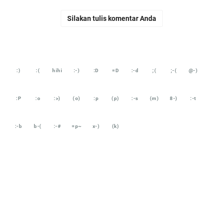
Silakan tulis komentar Anda
:)
:(
hihi
:-)
:D
=D
:-d
;(
;-(
@-)
:P
:o
:>)
(o)
:p
(p)
:-s
(m)
8-)
:-t
:-b
b-(
:-#
=p~
x-)
(k)