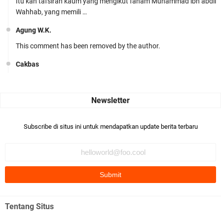
Itu kan tafsiran kaum yang mengikut faham Muhammad ibn abdil
Wahhab, yang memili …
Agung W.K.
This comment has been removed by the author.
Cakbas
Seru banget... Tenang masih banyak peluang perbedaan golong
dari Islam. RASULULL …
Robiah Al Adawiyah
Bismillaah semoga pembuat artikel Alloh berikan pemahaman yg
Subscribe di situs ini untuk mendapatkan update berita terbaru
benar ttg salafi wa …
Fauzi Cihuyy
subhanallah
.::.arifLewisape.::.
Ada sejumlah pertanyaan kepada Anda dan jawablah dengan
Tentang Situs
jujur demi kebenaran Isl …