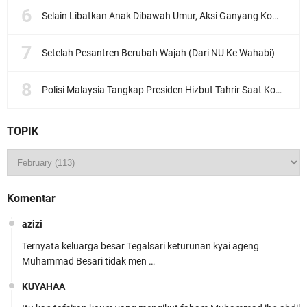
Selain Libatkan Anak Dibawah Umur, Aksi Ganyang Komunis Jadi Sorotan Karena Ada Narasi Halal Sembelih Orang
Setelah Pesantren Berubah Wajah (Dari NU Ke Wahabi)
Polisi Malaysia Tangkap Presiden Hizbut Tahrir Saat Konferensi Pers
TOPIK
Komentar
azizi
Ternyata keluarga besar Tegalsari keturunan kyai ageng
Muhammad Besari tidak men …
KUYAHAA