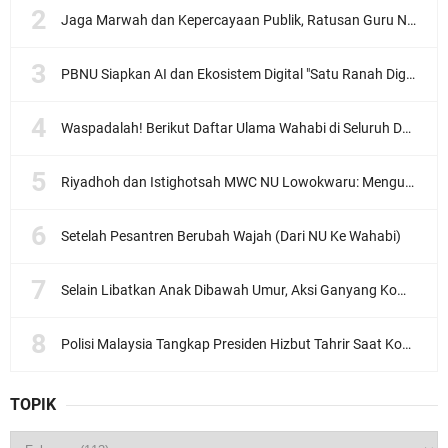
Jaga Marwah dan Kepercayaan Publik, Ratusan Guru Ngaji Kota Malang Serukan Deklarasi Ramah Anak
PBNU Siapkan AI dan Ekosistem Digital "Satu Ranah Digital untuk Ulama", Siap Diluncurkan dalam Waktu Dekat!
Waspadalah! Berikut Daftar Ulama Wahabi di Seluruh Dunia dan Karya-karyanya
Riyadhoh dan Istighotsah MWC NU Lowokwaru: Menguatkan Doa, Menjalin Ukhuwah Menyambut Muktamar NU ke-35
Setelah Pesantren Berubah Wajah (Dari NU Ke Wahabi)
Selain Libatkan Anak Dibawah Umur, Aksi Ganyang Komunis Jadi Sorotan Karena Ada Narasi Halal Sembelih Orang
Polisi Malaysia Tangkap Presiden Hizbut Tahrir Saat Konferensi Pers
TOPIK