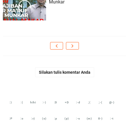
Munkar
Silakan tulis komentar Anda
:)
:(
hihi
:-)
:D
=D
:-d
;(
;-(
@-)
:P
:o
:>)
(o)
:p
(p)
:-s
(m)
8-)
:-t