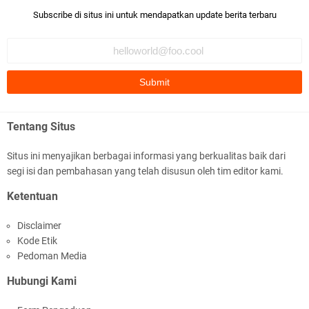
Bismillaah semoga pembuat artikel Alloh berikan pemahaman yg
Subscribe di situs ini untuk mendapatkan update berita terbaru
benar ttg salafi wa …
Fauzi Cihuyy
subhanallah
.::.arifLewisape.::.
Ada sejumlah pertanyaan kepada Anda dan jawablah dengan
Tentang Situs
jujur demi kebenaran Isl …
Situs ini menyajikan berbagai informasi yang berkualitas baik dari
...
segi isi dan pembahasan yang telah disusun oleh tim editor kami.
Bismillah.setelah membaca artikel ini, saya jadi semakin mantap
Ketentuan
mengikuti ust. K …
Disclaimer
Anonymous
Kode Etik
Gambling has been 1xbet half of} American history for tons of of
Pedoman Media
years now. Afte …
Hubungi Kami
Anonymous