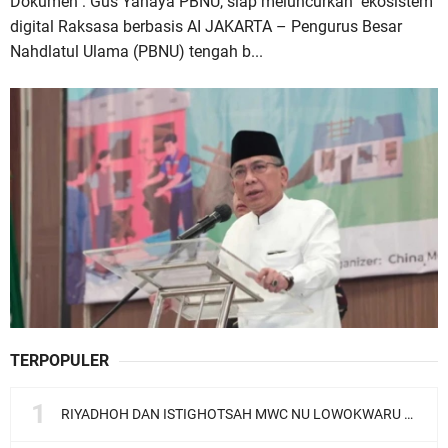
Dokumen : Gus Yahaya PBNU, siap meluncurkan ekosistem
digital Raksasa berbasis AI JAKARTA – Pengurus Besar
Nahdlatul Ulama (PBNU) tengah b...
TERPOPULER
RIYADHOH DAN ISTIGHOTSAH MWC NU LOWOKWARU Menyambut Muktamar NU ke-35, Meneguhkan Sanad Laku Para Muassis