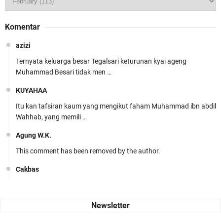
Komentar
azizi
Ternyata keluarga besar Tegalsari keturunan kyai ageng
Muhammad Besari tidak men …
KUYAHAA
Itu kan tafsiran kaum yang mengikut faham Muhammad ibn abdil
Wahhab, yang memili …
Agung W.K.
This comment has been removed by the author.
Cakbas
Seru banget... Tenang masih banyak peluang perbedaan golong
dari Islam. RASULULL …
Robiah Al Adawiyah