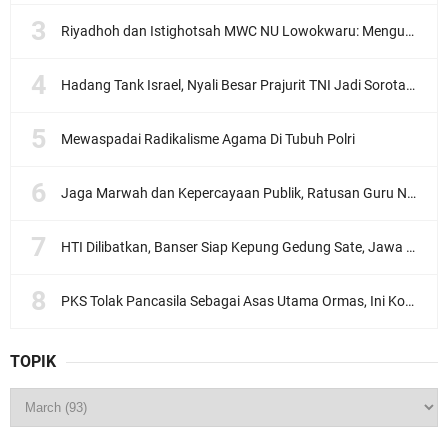
Riyadhoh dan Istighotsah MWC NU Lowokwaru: Menguatkan Doa, Menjalin Ukhuwah Menyambut Muktamar NU ke-35
Hadang Tank Israel, Nyali Besar Prajurit TNI Jadi Sorotan Dunia
Mewaspadai Radikalisme Agama Di Tubuh Polri
Jaga Marwah dan Kepercayaan Publik, Ratusan Guru Ngaji Kota Malang Serukan Deklarasi Ramah Anak
HTI Dilibatkan, Banser Siap Kepung Gedung Sate, Jawa Barat
PKS Tolak Pancasila Sebagai Asas Utama Ormas, Ini Komentar PBNU
TOPIK