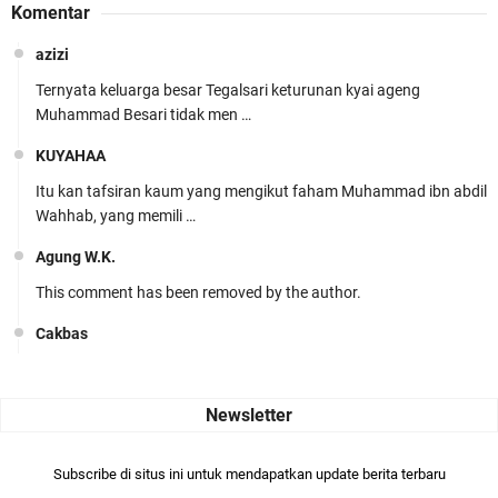
Komentar
azizi
Ternyata keluarga besar Tegalsari keturunan kyai ageng
Muhammad Besari tidak men …
KUYAHAA
Itu kan tafsiran kaum yang mengikut faham Muhammad ibn abdil
Wahhab, yang memili …
Agung W.K.
This comment has been removed by the author.
Cakbas
Seru banget... Tenang masih banyak peluang perbedaan golong
dari Islam. RASULULL …
Robiah Al Adawiyah
Bismillaah semoga pembuat artikel Alloh berikan pemahaman yg
Subscribe di situs ini untuk mendapatkan update berita terbaru
benar ttg salafi wa …