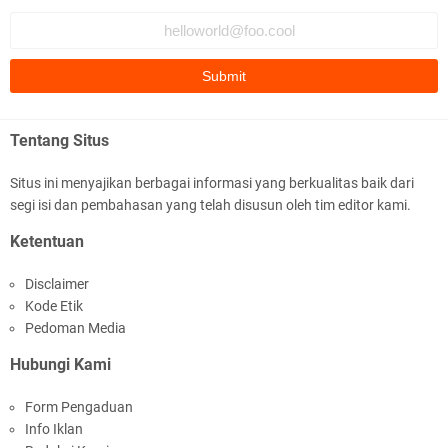
Fauzi Cihuyy
subhanallah
.::.arifLewisape.::.
Ada sejumlah pertanyaan kepada Anda dan jawablah dengan
Tentang Situs
jujur demi kebenaran Isl …
Situs ini menyajikan berbagai informasi yang berkualitas baik dari
...
segi isi dan pembahasan yang telah disusun oleh tim editor kami.
Bismillah.setelah membaca artikel ini, saya jadi semakin mantap
Ketentuan
mengikuti ust. K …
Disclaimer
Anonymous
Kode Etik
Gambling has been 1xbet half of} American history for tons of of
Pedoman Media
years now. Afte …
Hubungi Kami
Anonymous
Form Pengaduan
It has proved a key customer retention tool for sports activities
Info Iklan
guide operator …