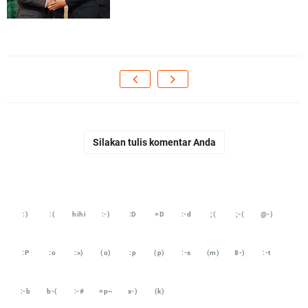
Silakan tulis komentar Anda
:)
:(
hihi
:-)
:D
=D
:-d
;(
;-(
@-)
:P
:o
:>)
(o)
:p
(p)
:-s
(m)
8-)
:-t
:-b
b-(
:-#
=p~
x-)
(k)