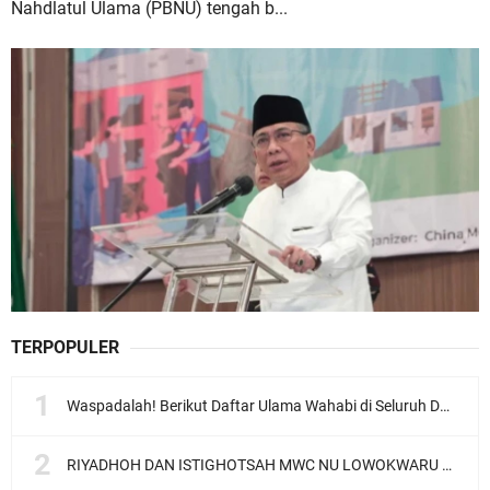
Nahdlatul Ulama (PBNU) tengah b...
TERPOPULER
Waspadalah! Berikut Daftar Ulama Wahabi di Seluruh Dunia dan Karya-karyanya
RIYADHOH DAN ISTIGHOTSAH MWC NU LOWOKWARU Menyambut Muktamar NU ke-35, Meneguhkan Sanad Laku Para Muassis