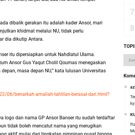
ada dibalik gerakan itu adalah kader Ansor, mari
njutkan khidmat melalui NU, tidak perlu
 dia dikutip Antara.
TOPI
nser itu dipersiapkan untuk Nahdlatul Ulama.
tum Ansor Gus Yaqut Cholil Qoumas menegaskan
depan, masa depan NU,” kata lulusan Universitas
Kome
az
22/06/benarkah-amaliah-tahlilan-berasal-dari.html?
Te
ky
K
wa logo dan nama GP Ansor Banser itu sudah terdaftar
It
papun tidak boleh mencatut nama yang merugikan
Mu
ang aktif mulai dari tingkatan pimpinan pusat hingga