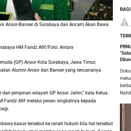
BAG
umni Ansor-Banser di Surabaya dan Ancam Akan Bawa
TERK
PBNU
rabaya HM Faridz Afif/Foto: Antara
"Satu
Dilu
 Pemuda (GP) Ansor Kota Surabaya, Jawa Timur,
 Ikatan Alumni Ansor dan Banser yang rencananya
Doku
melu
berb
r dan pimpinan wilayah GP Ansor Jatim,” kata Ketua
Nahdl
 Faridz Afif melalui pesan singkatnya kepada
pagi.
awa kasus tersebut ke ranah hukum bila hal tersebut