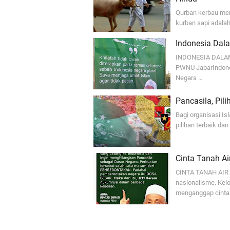
Qurban kerbau mem
kurban sapi adalah
Indonesia Dal
INDONESIA DALAM
PWNU JabarIndones
Negara …
Pancasila, Pi
Bagi organisasi I
pilihan terbaik da
Cinta Tanah Air
CINTA TANAH AIR 
nasionalisme. Kel
menganggap cinta