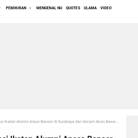
PEMIKIRAN
MENGENAL NU
QUOTES
ULAMA
VIDEO
Ikatan Alumni Ansor-Banser di Surabaya dan Ancam Akan Bawa ke Jalur Hukum