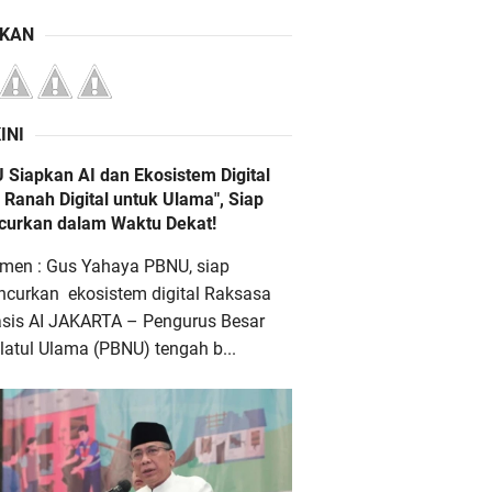
IKAN
INI
 Siapkan AI dan Ekosistem Digital
 Ranah Digital untuk Ulama", Siap
ncurkan dalam Waktu Dekat!
men : Gus Yahaya PBNU, siap
ncurkan ekosistem digital Raksasa
asis AI JAKARTA – Pengurus Besar
atul Ulama (PBNU) tengah b...