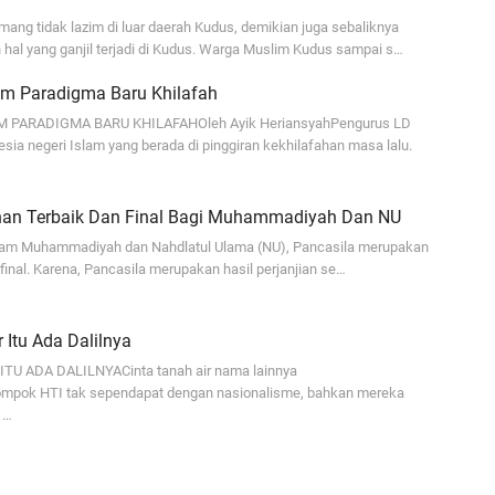
ja
ang tidak lazim di luar daerah Kudus, demikian juga sebaliknya
 hal yang ganjil terjadi di Kudus. Warga Muslim Kudus sampai s…
...
am Paradigma Baru Khilafah
Bi
ja
 PARADIGMA BARU KHILAFAHOleh Ayik HeriansyahPengurus LD
ia negeri Islam yang berada di pinggiran kekhilafahan masa lalu.
A
Ga
lihan Terbaik Dan Final Bagi Muhammadiyah Dan NU
hi
slam Muhammadiyah dan Nahdlatul Ulama (NU), Pancasila merupakan
A
n final. Karena, Pancasila merupakan hasil perjanjian se…
It
fo
 Itu Ada Dalilnya
iq
ITU ADA DALILNYACinta tanah air nama lainnya
ompok HTI tak sependapat dengan nasionalisme, bahkan mereka
Se
 …
se
En
Ma