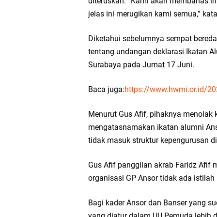
diteruskan. “Kami akan membahas in
jelas ini merugikan kami semua,” kata
Diketahui sebelumnya sempat beredar
tentang undangan deklarasi Ikatan A
Surabaya pada Jumat 17 Juni.
Baca juga:
https://www.hwmi.or.id/20
Menurut Gus Afif, pihaknya menolak k
mengatasnamakan ikatan alumni Ansor
tidak masuk struktur kepengurusan d
Gus Afif panggilan akrab Faridz Afif
organisasi GP Ansor tidak ada istilah
Bagi kader Ansor dan Banser yang su
yang diatur dalam UU Pemuda lebih da