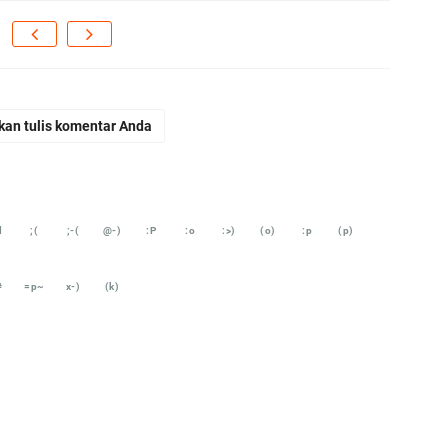
di
En
Aw
me
kan tulis komentar Anda
Ad
Ad
Us
d
;(
;-(
@-)
:P
:o
:>)
(o)
:p
(p)
Ri
ja
#
=p~
x-)
(k)
go