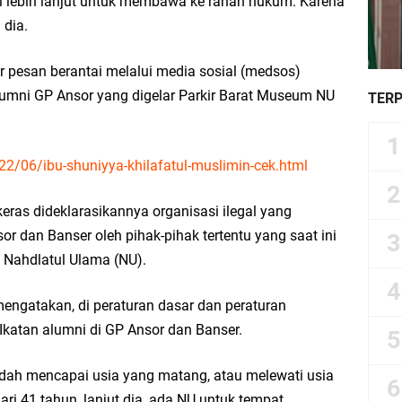
i lebih lanjut untuk membawa ke ranah hukum. Karena
 dia.
 pesan berantai melalui media sosial (medsos)
lumni GP Ansor yang digelar Parkir Barat Museum NU
TER
22/06/ibu-shuniyya-khilafatul-muslimin-cek.html
eras dideklarasikannya organisasi ilegal yang
 dan Banser oleh pihak-pihak tertentu yang saat ini
i Nahdlatul Ulama (NU).
 mengatakan, di peraturan dasar dan peraturan
 Ikatan alumni di GP Ansor dan Banser.
dah mencapai usia yang matang, atau melewati usia
ri 41 tahun, lanjut dia, ada NU untuk tempat