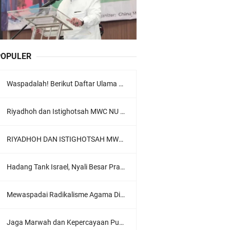
POPULER
Waspadalah! Berikut Daftar Ulama Wahabi di Seluruh Dunia dan Karya-karyanya
Riyadhoh dan Istighotsah MWC NU Lowokwaru: Menguatkan Doa, Menjalin Ukhuwah Menyambut Muktamar NU ke-35
RIYADHOH DAN ISTIGHOTSAH MWC NU LOWOKWARU Menyambut Muktamar NU ke-35, Meneguhkan Sanad Laku Para Muassis
Hadang Tank Israel, Nyali Besar Prajurit TNI Jadi Sorotan Dunia
Mewaspadai Radikalisme Agama Di Tubuh Polri
Jaga Marwah dan Kepercayaan Publik, Ratusan Guru Ngaji Kota Malang Serukan Deklarasi Ramah Anak