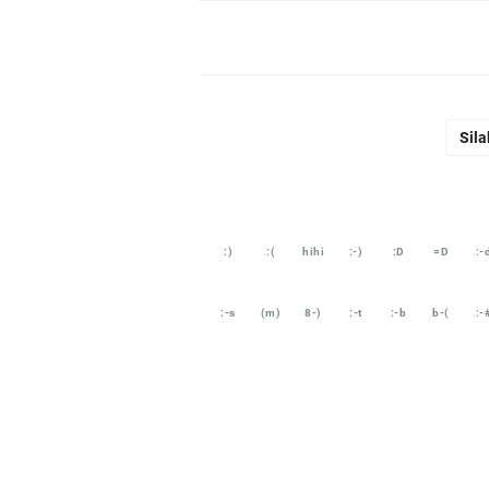
Sila
:)
:(
hihi
:-)
:D
=D
:-
:-s
(m)
8-)
:-t
:-b
b-(
:-