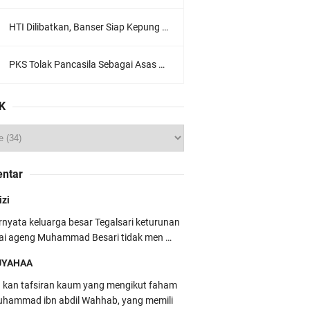
HTI Dilibatkan, Banser Siap Kepung Gedung Sate, Jawa Barat
PKS Tolak Pancasila Sebagai Asas Utama Ormas, Ini Komentar PBNU
K
ntar
izi
rnyata keluarga besar Tegalsari keturunan
ai ageng Muhammad Besari tidak men …
UYAHAA
u kan tafsiran kaum yang mengikut faham
hammad ibn abdil Wahhab, yang memili