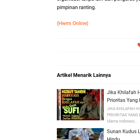
pimpinan ranting.
(Hwmi Online)
Artikel Menarik Lainnya
Jika Khilafah 
Prioritas Yang
JIKA KHILAFAH H
PRIORITAS YANG DI
Ulama Indonesi…
Sunan Kudus L
Hindu