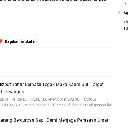
…
Ag
Th
au
Ca
Bagikan artikel ini
Se
pe
Ro
Bi
be
Hizbut Tahrir Berhasil Tegak Maka Kaum Sufi Target
…
 Di Berangus
Fa
IZBUT TAHRIR BERHASIL TEGAK MAKA KAUM SUFI TARGET
BERANGUSKita tahu tahun lalu Ulama Sufi sedunia telah mendaulat
su
.:
arang Berqurban Sapi, Demi Menjaga Perasaan Umat
Ad