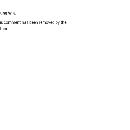
ung W.K.
is comment has been removed by the
thor.
kbas
ru banget... Tenang masih banyak peluang
rbedaan golong dari Islam. RASULULL …
biah Al Adawiyah
smillaah semoga pembuat artikel Alloh
rikan pemahaman yg benar ttg salafi wa
uzi Cihuyy
bhanallah
:.arifLewisape.::.
a sejumlah pertanyaan kepada Anda dan