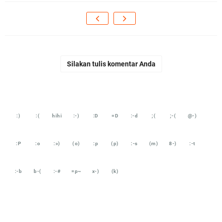
Silakan tulis komentar Anda
:)
:(
hihi
:-)
:D
=D
:-d
;(
;-(
@-)
:P
:o
:>)
(o)
:p
(p)
:-s
(m)
8-)
:-t
:-b
b-(
:-#
=p~
x-)
(k)