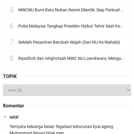
MWCNU Bumi Ratu Nuban Resmi Dilantik, Siap Perkuat Organisasi dan Khidmat untuk Umat
Polisi Malaysia Tangkap Presiden Hizbut Tahrir Saat Konferensi Pers
Setelah Pesantren Berubah Wajah (Dari NU Ke Wahabi)
Riyadhoh dan Istighotsah MWC NU Lowokwaru: Menguatkan Doa, Menjalin Ukhuwah Menyambut Muktamar NU ke-35
TOPIK
Komentar
azizi
Ternyata keluarga besar Tegalsari keturunan kyai ageng
Muhammad Besari tidak men …