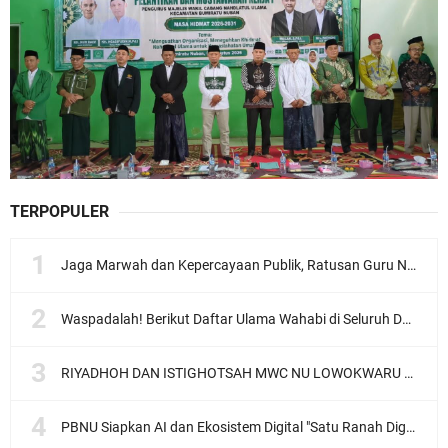
TERPOPULER
Jaga Marwah dan Kepercayaan Publik, Ratusan Guru Ngaji Kota Malang Serukan Deklarasi Ramah Anak
Waspadalah! Berikut Daftar Ulama Wahabi di Seluruh Dunia dan Karya-karyanya
RIYADHOH DAN ISTIGHOTSAH MWC NU LOWOKWARU Menyambut Muktamar NU ke-35, Meneguhkan Sanad Laku Para Muassis
PBNU Siapkan AI dan Ekosistem Digital "Satu Ranah Digital untuk Ulama", Siap Diluncurkan dalam Waktu Dekat!