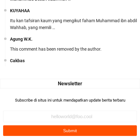
KUYAHAA
Itu kan tafsiran kaum yang mengikut faham Muhammad ibn abdil
Wahhab, yang memili …
Agung W.K.
This comment has been removed by the author.
Cakbas
Seru banget... Tenang masih banyak peluang perbedaan golong
dari Islam. RASULULL …
Robiah Al Adawiyah
Bismillaah semoga pembuat artikel Alloh berikan pemahaman yg
Subscribe di situs ini untuk mendapatkan update berita terbaru
benar ttg salafi wa …
Fauzi Cihuyy
subhanallah
.::.arifLewisape.::.