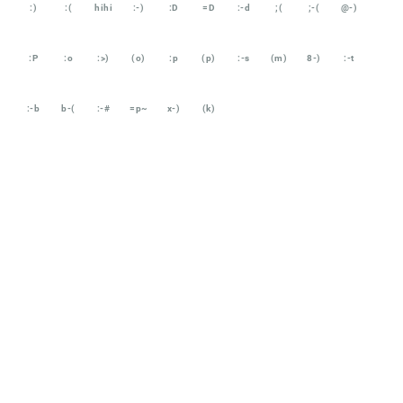
:)
:(
hihi
:-)
:D
=D
:-d
;(
;-(
@-)
:P
:o
:>)
(o)
:p
(p)
:-s
(m)
8-)
:-t
:-b
b-(
:-#
=p~
x-)
(k)