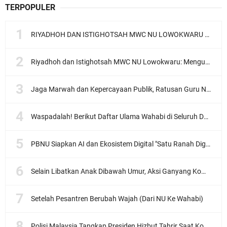
TERPOPULER
RIYADHOH DAN ISTIGHOTSAH MWC NU LOWOKWARU Menyambut Muktamar NU ke-35, Meneguhkan Sanad Laku Para Muassis
Riyadhoh dan Istighotsah MWC NU Lowokwaru: Menguatkan Doa, Menjalin Ukhuwah Menyambut Muktamar NU ke-35
Jaga Marwah dan Kepercayaan Publik, Ratusan Guru Ngaji Kota Malang Serukan Deklarasi Ramah Anak
Waspadalah! Berikut Daftar Ulama Wahabi di Seluruh Dunia dan Karya-karyanya
PBNU Siapkan AI dan Ekosistem Digital "Satu Ranah Digital untuk Ulama", Siap Diluncurkan dalam Waktu Dekat!
Selain Libatkan Anak Dibawah Umur, Aksi Ganyang Komunis Jadi Sorotan Karena Ada Narasi Halal Sembelih Orang
Setelah Pesantren Berubah Wajah (Dari NU Ke Wahabi)
Polisi Malaysia Tangkap Presiden Hizbut Tahrir Saat Konferensi Pers