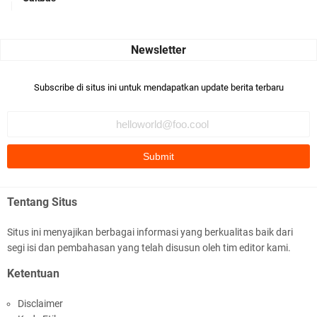
Seru banget... Tenang masih banyak peluang perbedaan golong
dari Islam. RASULULL …
Robiah Al Adawiyah
Bismillaah semoga pembuat artikel Alloh berikan pemahaman yg
Subscribe di situs ini untuk mendapatkan update berita terbaru
benar ttg salafi wa …
Fauzi Cihuyy
subhanallah
.::.arifLewisape.::.
Ada sejumlah pertanyaan kepada Anda dan jawablah dengan
Tentang Situs
jujur demi kebenaran Isl …
Situs ini menyajikan berbagai informasi yang berkualitas baik dari
...
segi isi dan pembahasan yang telah disusun oleh tim editor kami.
Bismillah.setelah membaca artikel ini, saya jadi semakin mantap
Ketentuan
mengikuti ust. K …
Disclaimer
Anonymous