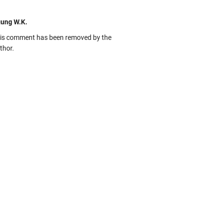
ung W.K.
is comment has been removed by the
thor.
kbas
ru banget... Tenang masih banyak peluang
rbedaan golong dari Islam. RASULULL …
biah Al Adawiyah
smillaah semoga pembuat artikel Alloh
rikan pemahaman yg benar ttg salafi wa
uzi Cihuyy
bhanallah
:.arifLewisape.::.
a sejumlah pertanyaan kepada Anda dan