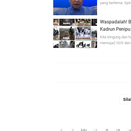
yang bertema Spir
Waspadalah! Be
Kadrun Penipu
Kita bingung dan h
memuja2 ISIS dan H
Sila
:)
:(
hihi
:-)
:D
=D
:-