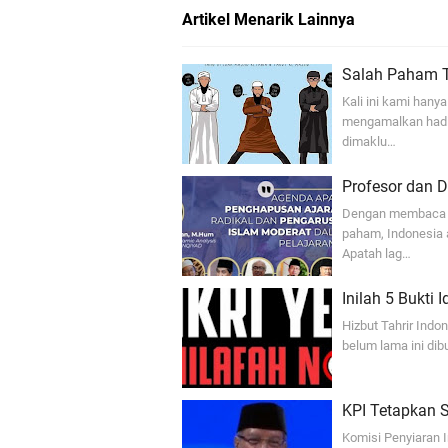
Artikel Menarik Lainnya
Salah Paham T
Kali ini kami han
mengamalkan hadit
dimaklu…
Profesor dan 
Dengan membaca P
paham, Indonesia 
Apatah lag…
Inilah 5 Bukti 
Hizbut Tahrir Ind
belum lama ini dib
KPI Tetapkan 
Komisi Penyiaran