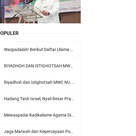
POPULER
Waspadalah! Berikut Daftar Ulama Wahabi di Seluruh Dunia dan Karya-karyanya
RIYADHOH DAN ISTIGHOTSAH MWC NU LOWOKWARU Menyambut Muktamar NU ke-35, Meneguhkan Sanad Laku Para Muassis
Riyadhoh dan Istighotsah MWC NU Lowokwaru: Menguatkan Doa, Menjalin Ukhuwah Menyambut Muktamar NU ke-35
Hadang Tank Israel, Nyali Besar Prajurit TNI Jadi Sorotan Dunia
Mewaspadai Radikalisme Agama Di Tubuh Polri
Jaga Marwah dan Kepercayaan Publik, Ratusan Guru Ngaji Kota Malang Serukan Deklarasi Ramah Anak