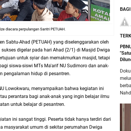
BAG
ize diacara perpulangan Santri PETUAH.
TERK
ren Sabtu-Ahad (PETUAH) yang diselenggarakan oleh
PBNU
ukses digelar pada hari Ahad (2/1) di Masjid Dwiga
"Satu
ertujuan untuk syiar dan memakmurkan masjid, tetapi
Dilu
agi siswa-siswi MTs Ma'arif NU Sudimoro dan anak-
Doku
n pengalaman hidup di pesantren.
melu
berb
CNU Lowokwaru, menyampaikan bahwa kegiatan ini
Nahdl
au perantara bagi anak-anak yang ingin belajar ilmu
an untuk belajar di pesantren.
an ini sangat tinggi. Peserta tidak hanya terdiri dari
juga masyarakat umum di sekitar perumahan Dwiga