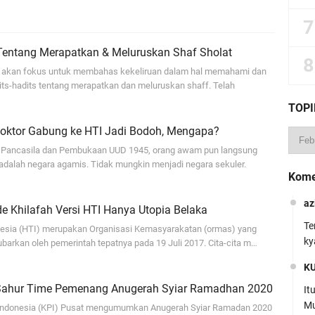
entang Merapatkan & Meluruskan Shaf Sholat
ya akan fokus untuk membahas kekeliruan dalam hal memahami dan
s-hadits tentang merapatkan dan meluruskan shaff. Telah
TOPI
Doktor Gabung ke HTI Jadi Bodoh, Mengapa?
ancasila dan Pembukaan UUD 1945, orang awam pun langsung
adalah negara agamis. Tidak mungkin menjadi negara sekuler.
Kome
az
Ide Khilafah Versi HTI Hanya Utopia Belaka
Te
onesia (HTI) merupakan Organisasi Kemasyarakatan (ormas) yang
ky
ubarkan oleh pemerintah tepatnya pada 19 Juli 2017. Cita-cita m…
K
Sahur Time Pemenang Anugerah Syiar Ramadhan 2020
It
Mu
 Indonesia (KPI) Pusat mengumumkan Anugerah Syiar Ramadan 2020