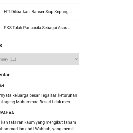
HTI Dilibatkan, Banser Siap Kepung Gedung Sate, Jawa Barat
PKS Tolak Pancasila Sebagai Asas Utama Ormas, Ini Komentar PBNU
K
ntar
izi
rnyata keluarga besar Tegalsari keturunan
ai ageng Muhammad Besari tidak men …
UYAHAA
u kan tafsiran kaum yang mengikut faham
hammad ibn abdil Wahhab, yang memili