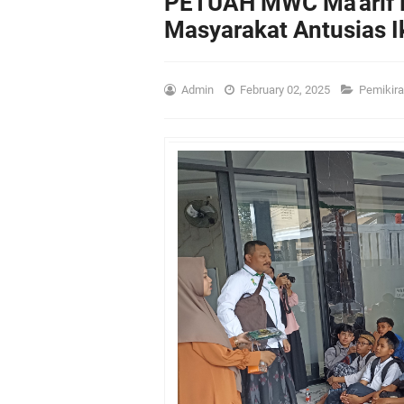
PETUAH MWC Ma'arif N
Masyarakat Antusias Ik
Admin
February 02, 2025
Pemikir