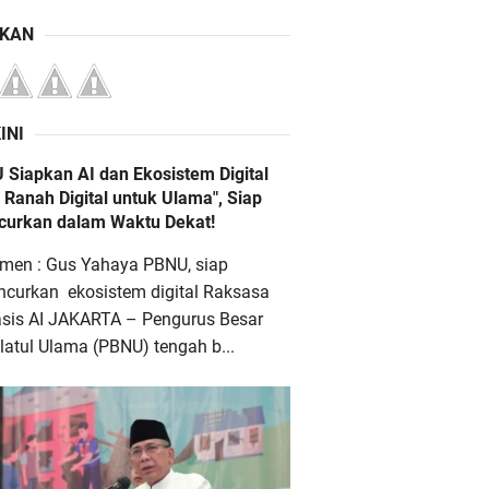
IKAN
INI
 Siapkan AI dan Ekosistem Digital
 Ranah Digital untuk Ulama", Siap
ncurkan dalam Waktu Dekat!
men : Gus Yahaya PBNU, siap
ncurkan ekosistem digital Raksasa
asis AI JAKARTA – Pengurus Besar
atul Ulama (PBNU) tengah b...