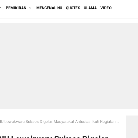
PEMIKIRAN
MENGENAL NU
QUOTES
ULAMA
VIDEO
okwaru Sukses Digelar, Masyarakat Antusias Ikuti Kegiatan Pesantren Kilat