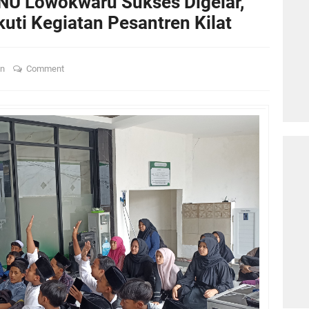
U Lowokwaru Sukses Digelar,
uti Kegiatan Pesantren Kilat
an
Comment