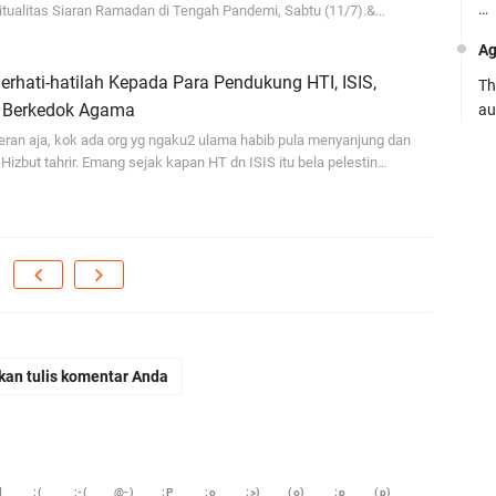
…
itualitas Siaran Ramadan di Tengah Pandemi, Sabtu (11/7).&…
Ag
rhati-hatilah Kepada Para Pendukung HTI, ISIS,
Th
 Berkedok Agama
au
eran aja, kok ada org yg ngaku2 ulama habib pula menyanjung dan
Ca
izbut tahrir. Emang sejak kapan HT dn ISIS itu bela pelestin…
Se
pe
Ro
Bi
be
…
Fa
kan tulis komentar Anda
su
.:
Ad
d
;(
;-(
@-)
:P
:o
:>)
(o)
:p
(p)