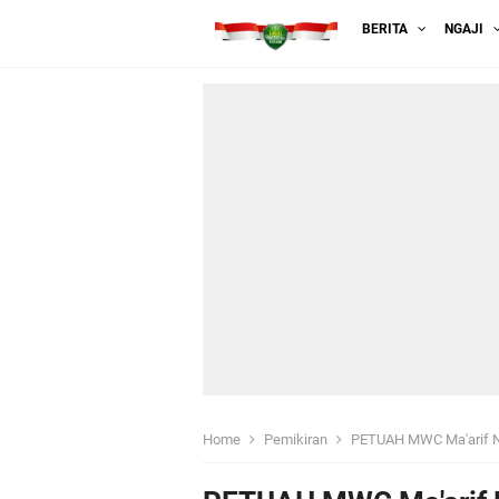
BERITA
NGAJI
Home
Pemikiran
PETUAH MWC Ma'arif NU Low