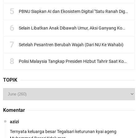
PBNU Siapkan AI dan Ekosistem Digital "Satu Ranah Digital untuk Ulama", Siap Diluncurkan dalam Waktu Dekat!
Selain Libatkan Anak Dibawah Umur, Aksi Ganyang Komunis Jadi Sorotan Karena Ada Narasi Halal Sembelih Orang
Setelah Pesantren Berubah Wajah (Dari NU Ke Wahabi)
Polisi Malaysia Tangkap Presiden Hizbut Tahrir Saat Konferensi Pers
TOPIK
Komentar
azizi
Ternyata keluarga besar Tegalsari keturunan kyai ageng