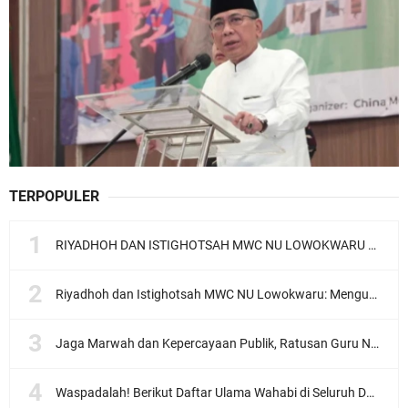
TERPOPULER
RIYADHOH DAN ISTIGHOTSAH MWC NU LOWOKWARU Menyambut Muktamar NU ke-35, Meneguhkan Sanad Laku Para Muassis
Riyadhoh dan Istighotsah MWC NU Lowokwaru: Menguatkan Doa, Menjalin Ukhuwah Menyambut Muktamar NU ke-35
Jaga Marwah dan Kepercayaan Publik, Ratusan Guru Ngaji Kota Malang Serukan Deklarasi Ramah Anak
Waspadalah! Berikut Daftar Ulama Wahabi di Seluruh Dunia dan Karya-karyanya