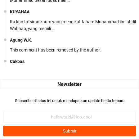
Muhammad Besari tidak men …
KUYAHAA
Itu kan tafsiran kaum yang mengikut faham Muhammad ibn abdil
Wahhab, yang memili …
Agung W.K.
This comment has been removed by the author.
Cakbas
Seru banget... Tenang masih banyak peluang perbedaan golong
dari Islam. RASULULL …
Robiah Al Adawiyah
Bismillaah semoga pembuat artikel Alloh berikan pemahaman yg
Subscribe di situs ini untuk mendapatkan update berita terbaru
benar ttg salafi wa …
Fauzi Cihuyy
subhanallah