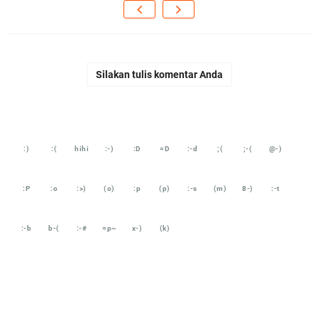
Silakan tulis komentar Anda
:)
:(
hihi
:-)
:D
=D
:-d
;(
;-(
@-)
:P
:o
:>)
(o)
:p
(p)
:-s
(m)
8-)
:-t
:-b
b-(
:-#
=p~
x-)
(k)