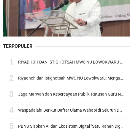
TERPOPULER
RIYADHOH DAN ISTIGHOTSAH MWC NU LOWOKWARU Menyambut Muktamar NU ke-35, Meneguhkan Sanad Laku Para Muassis
Riyadhoh dan Istighotsah MWC NU Lowokwaru: Menguatkan Doa, Menjalin Ukhuwah Menyambut Muktamar NU ke-35
Jaga Marwah dan Kepercayaan Publik, Ratusan Guru Ngaji Kota Malang Serukan Deklarasi Ramah Anak
Waspadalah! Berikut Daftar Ulama Wahabi di Seluruh Dunia dan Karya-karyanya
PBNU Siapkan AI dan Ekosistem Digital "Satu Ranah Digital untuk Ulama", Siap Diluncurkan dalam Waktu Dekat!