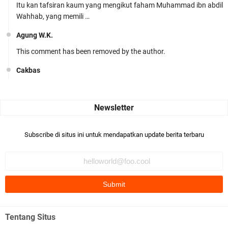
Itu kan tafsiran kaum yang mengikut faham Muhammad ibn abdil
Wahhab, yang memili …
Agung W.K.
This comment has been removed by the author.
Cakbas
Seru banget... Tenang masih banyak peluang perbedaan golong
dari Islam. RASULULL …
Robiah Al Adawiyah
Bismillaah semoga pembuat artikel Alloh berikan pemahaman yg
Subscribe di situs ini untuk mendapatkan update berita terbaru
benar ttg salafi wa …
Fauzi Cihuyy
subhanallah
.::.arifLewisape.::.
Ada sejumlah pertanyaan kepada Anda dan jawablah dengan
Tentang Situs
jujur demi kebenaran Isl …