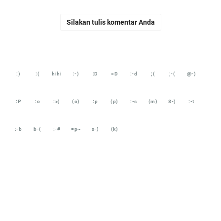
Silakan tulis komentar Anda
:)
:(
hihi
:-)
:D
=D
:-d
;(
;-(
@-)
:P
:o
:>)
(o)
:p
(p)
:-s
(m)
8-)
:-t
:-b
b-(
:-#
=p~
x-)
(k)