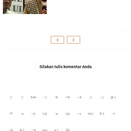
Silakan tulis komentar Anda
:)
:(
hihi
:-)
:D
=D
:-d
;(
;-(
@-)
:P
:o
:>)
(o)
:p
(p)
:-s
(m)
8-)
:-t
:-b
b-(
:-#
=p~
x-)
(k)