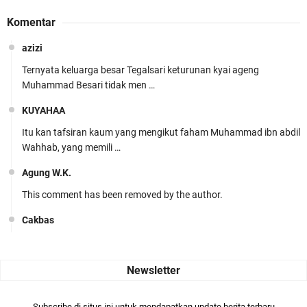
Komentar
azizi
Ternyata keluarga besar Tegalsari keturunan kyai ageng
Muhammad Besari tidak men …
KUYAHAA
Itu kan tafsiran kaum yang mengikut faham Muhammad ibn abdil
Wahhab, yang memili …
Agung W.K.
This comment has been removed by the author.
Cakbas
Seru banget... Tenang masih banyak peluang perbedaan golong
dari Islam. RASULULL …
Robiah Al Adawiyah
Bismillaah semoga pembuat artikel Alloh berikan pemahaman yg
Subscribe di situs ini untuk mendapatkan update berita terbaru