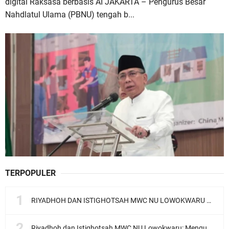
digital Raksasa berbasis AI JAKARTA – Pengurus Besar
Nahdlatul Ulama (PBNU) tengah b...
TERPOPULER
RIYADHOH DAN ISTIGHOTSAH MWC NU LOWOKWARU Menyambut Muktamar NU ke-35, Meneguhkan Sanad Laku Para Muassis
Riyadhoh dan Istighotsah MWC NU Lowokwaru: Menguatkan Doa, Menjalin Ukhuwah Menyambut Muktamar NU ke-35