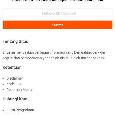
benar ttg salafi wa …
Fauzi Cihuyy
subhanallah
.::.arifLewisape.::.
Ada sejumlah pertanyaan kepada Anda dan jawablah dengan
Tentang Situs
jujur demi kebenaran Isl …
Situs ini menyajikan berbagai informasi yang berkualitas baik dari
...
segi isi dan pembahasan yang telah disusun oleh tim editor kami.
Bismillah.setelah membaca artikel ini, saya jadi semakin mantap
Ketentuan
mengikuti ust. K …
Disclaimer
Anonymous
Kode Etik
Gambling has been 1xbet half of} American history for tons of of
Pedoman Media
years now. Afte …
Hubungi Kami
Anonymous
Form Pengaduan
It has proved a key customer retention tool for sports activities