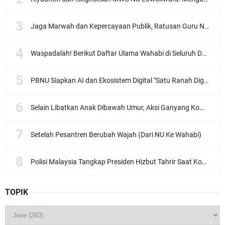
Jaga Marwah dan Kepercayaan Publik, Ratusan Guru Ngaji Kota Malang Serukan Deklarasi Ramah Anak
Waspadalah! Berikut Daftar Ulama Wahabi di Seluruh Dunia dan Karya-karyanya
PBNU Siapkan AI dan Ekosistem Digital "Satu Ranah Digital untuk Ulama", Siap Diluncurkan dalam Waktu Dekat!
Selain Libatkan Anak Dibawah Umur, Aksi Ganyang Komunis Jadi Sorotan Karena Ada Narasi Halal Sembelih Orang
Setelah Pesantren Berubah Wajah (Dari NU Ke Wahabi)
Polisi Malaysia Tangkap Presiden Hizbut Tahrir Saat Konferensi Pers
TOPIK