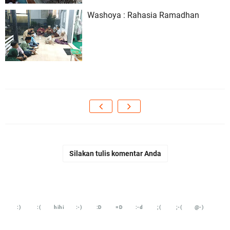
Washoya : Rahasia Ramadhan
Silakan tulis komentar Anda
:)
:(
hihi
:-)
:D
=D
:-d
;(
;-(
@-)