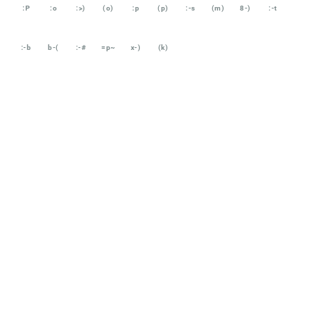
:P
:o
:>)
(o)
:p
(p)
:-s
(m)
8-)
:-t
:-b
b-(
:-#
=p~
x-)
(k)