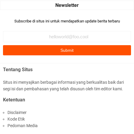
Robiah Al Adawiyah
Bismillaah semoga pembuat artikel Alloh berikan pemahaman yg
Subscribe di situs ini untuk mendapatkan update berita terbaru
benar ttg salafi wa …
Fauzi Cihuyy
subhanallah
.::.arifLewisape.::.
Ada sejumlah pertanyaan kepada Anda dan jawablah dengan
Tentang Situs
jujur demi kebenaran Isl …
Situs ini menyajikan berbagai informasi yang berkualitas baik dari
...
segi isi dan pembahasan yang telah disusun oleh tim editor kami.
Bismillah.setelah membaca artikel ini, saya jadi semakin mantap
Ketentuan
mengikuti ust. K …
Disclaimer
Anonymous
Kode Etik
Gambling has been 1xbet half of} American history for tons of of
Pedoman Media
years now. Afte …