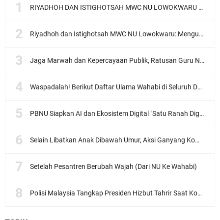
RIYADHOH DAN ISTIGHOTSAH MWC NU LOWOKWARU Menyambut Muktamar NU ke-35, Meneguhkan Sanad Laku Para Muassis
Riyadhoh dan Istighotsah MWC NU Lowokwaru: Menguatkan Doa, Menjalin Ukhuwah Menyambut Muktamar NU ke-35
Jaga Marwah dan Kepercayaan Publik, Ratusan Guru Ngaji Kota Malang Serukan Deklarasi Ramah Anak
Waspadalah! Berikut Daftar Ulama Wahabi di Seluruh Dunia dan Karya-karyanya
PBNU Siapkan AI dan Ekosistem Digital "Satu Ranah Digital untuk Ulama", Siap Diluncurkan dalam Waktu Dekat!
Selain Libatkan Anak Dibawah Umur, Aksi Ganyang Komunis Jadi Sorotan Karena Ada Narasi Halal Sembelih Orang
Setelah Pesantren Berubah Wajah (Dari NU Ke Wahabi)
Polisi Malaysia Tangkap Presiden Hizbut Tahrir Saat Konferensi Pers