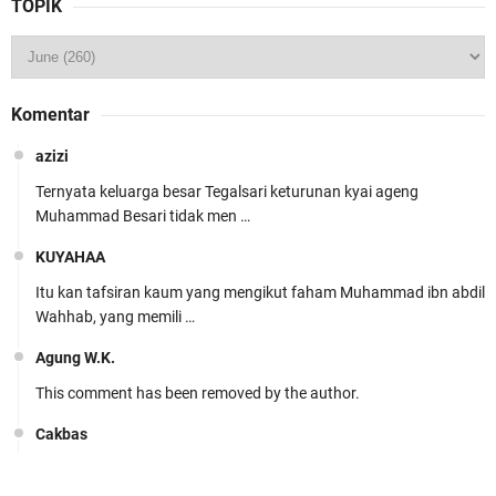
TOPIK
Komentar
azizi
Ternyata keluarga besar Tegalsari keturunan kyai ageng
Muhammad Besari tidak men …
KUYAHAA
Itu kan tafsiran kaum yang mengikut faham Muhammad ibn abdil
Wahhab, yang memili …
Agung W.K.
This comment has been removed by the author.
Cakbas
Seru banget... Tenang masih banyak peluang perbedaan golong
dari Islam. RASULULL …