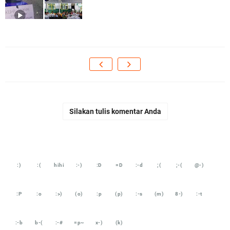
Silakan tulis komentar Anda
:)
:(
hihi
:-)
:D
=D
:-d
;(
;-(
@-)
:P
:o
:>)
(o)
:p
(p)
:-s
(m)
8-)
:-t
:-b
b-(
:-#
=p~
x-)
(k)