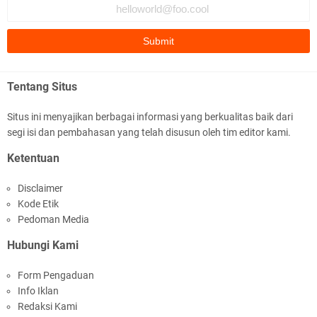
Fauzi Cihuyy
subhanallah
.::.arifLewisape.::.
Ada sejumlah pertanyaan kepada Anda dan jawablah dengan
Tentang Situs
jujur demi kebenaran Isl …
Situs ini menyajikan berbagai informasi yang berkualitas baik dari
...
segi isi dan pembahasan yang telah disusun oleh tim editor kami.
Bismillah.setelah membaca artikel ini, saya jadi semakin mantap
Ketentuan
mengikuti ust. K …
Disclaimer
Anonymous
Kode Etik
Gambling has been 1xbet half of} American history for tons of of
Pedoman Media
years now. Afte …
Hubungi Kami
Anonymous
Form Pengaduan
It has proved a key customer retention tool for sports activities
Info Iklan
guide operator …
Redaksi Kami