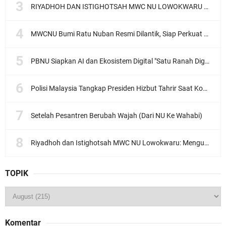
RIYADHOH DAN ISTIGHOTSAH MWC NU LOWOKWARU Menyambut Muktamar NU ke-35, Meneguhkan Sanad Laku Para Muassis
MWCNU Bumi Ratu Nuban Resmi Dilantik, Siap Perkuat Organisasi dan Khidmat untuk Umat
PBNU Siapkan AI dan Ekosistem Digital "Satu Ranah Digital untuk Ulama", Siap Diluncurkan dalam Waktu Dekat!
Polisi Malaysia Tangkap Presiden Hizbut Tahrir Saat Konferensi Pers
Setelah Pesantren Berubah Wajah (Dari NU Ke Wahabi)
Riyadhoh dan Istighotsah MWC NU Lowokwaru: Menguatkan Doa, Menjalin Ukhuwah Menyambut Muktamar NU ke-35
TOPIK
Komentar