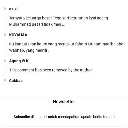
azizi
Ternyata keluarga besar Tegalsari keturunan kyai ageng
Muhammad Besari tidak men …
KUYAHAA
Itu kan tafsiran kaum yang mengikut faham Muhammad ibn abdil
Wahhab, yang memili …
Agung W.K.
This comment has been removed by the author.
Cakbas
Seru banget... Tenang masih banyak peluang perbedaan golong
dari Islam. RASULULL …
Robiah Al Adawiyah
Bismillaah semoga pembuat artikel Alloh berikan pemahaman yg
Subscribe di situs ini untuk mendapatkan update berita terbaru
benar ttg salafi wa …