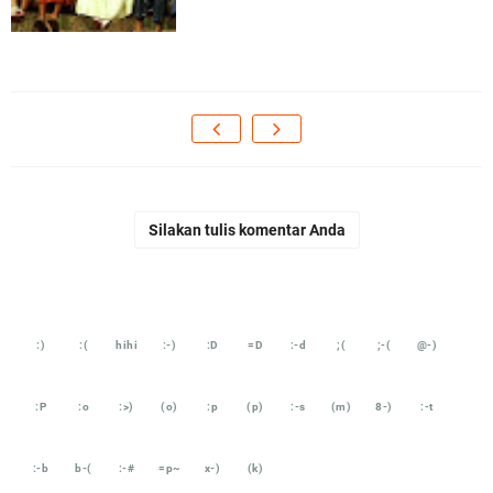
Silakan tulis komentar Anda
:)
:(
hihi
:-)
:D
=D
:-d
;(
;-(
@-)
:P
:o
:>)
(o)
:p
(p)
:-s
(m)
8-)
:-t
:-b
b-(
:-#
=p~
x-)
(k)