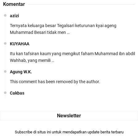
Komentar
azizi
Ternyata keluarga besar Tegalsari keturunan kyai ageng
Muhammad Besari tidak men …
KUYAHAA
Itu kan tafsiran kaum yang mengikut faham Muhammad ibn abdil
Wahhab, yang memili …
Agung W.K.
This comment has been removed by the author.
Cakbas
Seru banget... Tenang masih banyak peluang perbedaan golong
dari Islam. RASULULL …
Robiah Al Adawiyah
Bismillaah semoga pembuat artikel Alloh berikan pemahaman yg
Subscribe di situs ini untuk mendapatkan update berita terbaru
benar ttg salafi wa …