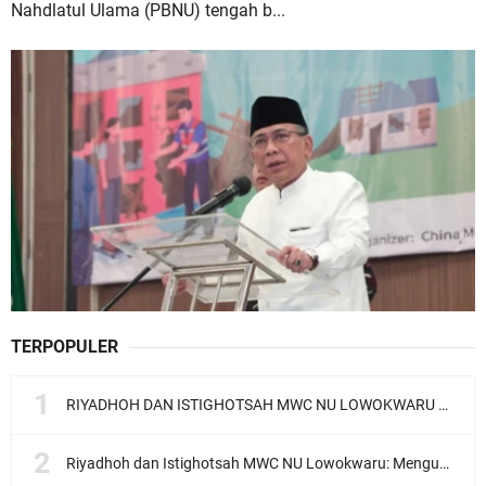
Nahdlatul Ulama (PBNU) tengah b...
TERPOPULER
RIYADHOH DAN ISTIGHOTSAH MWC NU LOWOKWARU Menyambut Muktamar NU ke-35, Meneguhkan Sanad Laku Para Muassis
Riyadhoh dan Istighotsah MWC NU Lowokwaru: Menguatkan Doa, Menjalin Ukhuwah Menyambut Muktamar NU ke-35