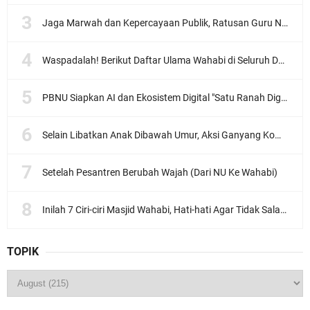
Jaga Marwah dan Kepercayaan Publik, Ratusan Guru Ngaji Kota Malang Serukan Deklarasi Ramah Anak
Waspadalah! Berikut Daftar Ulama Wahabi di Seluruh Dunia dan Karya-karyanya
PBNU Siapkan AI dan Ekosistem Digital "Satu Ranah Digital untuk Ulama", Siap Diluncurkan dalam Waktu Dekat!
Selain Libatkan Anak Dibawah Umur, Aksi Ganyang Komunis Jadi Sorotan Karena Ada Narasi Halal Sembelih Orang
Setelah Pesantren Berubah Wajah (Dari NU Ke Wahabi)
Inilah 7 Ciri-ciri Masjid Wahabi, Hati-hati Agar Tidak Salah Pilih
TOPIK