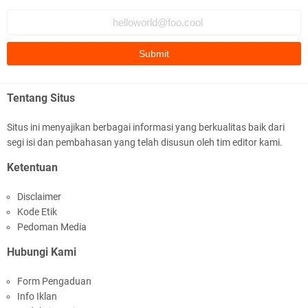
Fauzi Cihuyy
subhanallah
.::.arifLewisape.::.
Ada sejumlah pertanyaan kepada Anda dan jawablah dengan
Tentang Situs
jujur demi kebenaran Isl …
Situs ini menyajikan berbagai informasi yang berkualitas baik dari
...
segi isi dan pembahasan yang telah disusun oleh tim editor kami.
Bismillah.setelah membaca artikel ini, saya jadi semakin mantap
Ketentuan
mengikuti ust. K …
Disclaimer
Anonymous
Kode Etik
Gambling has been 1xbet half of} American history for tons of of
Pedoman Media
years now. Afte …
Hubungi Kami
Anonymous
Form Pengaduan
It has proved a key customer retention tool for sports activities
Info Iklan
guide operator …