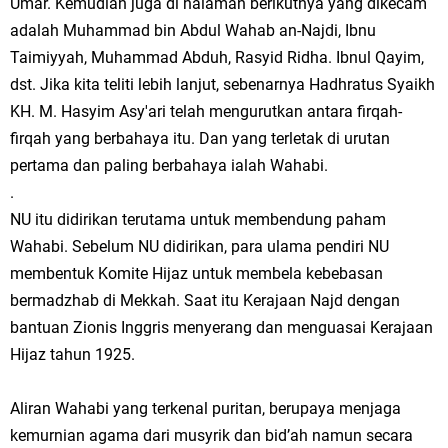
Umar. Kemudian juga di halaman berikutnya yang dikecam
adalah Muhammad bin Abdul Wahab an-Najdi, Ibnu
Taimiyyah, Muhammad Abduh, Rasyid Ridha. Ibnul Qayim,
dst. Jika kita teliti lebih lanjut, sebenarnya Hadhratus Syaikh
KH. M. Hasyim Asy'ari telah mengurutkan antara firqah-
firqah yang berbahaya itu. Dan yang terletak di urutan
pertama dan paling berbahaya ialah Wahabi.
.
NU itu didirikan terutama untuk membendung paham
Wahabi. Sebelum NU didirikan, para ulama pendiri NU
membentuk Komite Hijaz untuk membela kebebasan
bermadzhab di Mekkah. Saat itu Kerajaan Najd dengan
bantuan Zionis Inggris menyerang dan menguasai Kerajaan
Hijaz tahun 1925.
Aliran Wahabi yang terkenal puritan, berupaya menjaga
kemurnian agama dari musyrik dan bid’ah namun secara