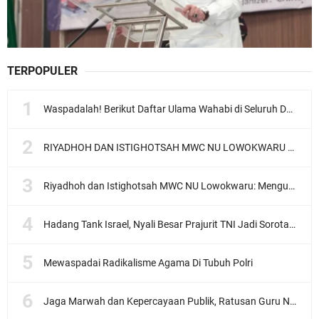
TERPOPULER
Waspadalah! Berikut Daftar Ulama Wahabi di Seluruh Dunia dan Karya-karyanya
RIYADHOH DAN ISTIGHOTSAH MWC NU LOWOKWARU Menyambut Muktamar NU ke-35, Meneguhkan Sanad Laku Para Muassis
Riyadhoh dan Istighotsah MWC NU Lowokwaru: Menguatkan Doa, Menjalin Ukhuwah Menyambut Muktamar NU ke-35
Hadang Tank Israel, Nyali Besar Prajurit TNI Jadi Sorotan Dunia
Mewaspadai Radikalisme Agama Di Tubuh Polri
Jaga Marwah dan Kepercayaan Publik, Ratusan Guru Ngaji Kota Malang Serukan Deklarasi Ramah Anak