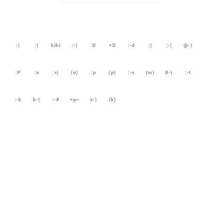
:)
:(
hihi
:-)
:D
=D
:-d
;(
;-(
@-)
:P
:o
:>)
(o)
:p
(p)
:-s
(m)
8-)
:-t
:-b
b-(
:-#
=p~
x-)
(k)