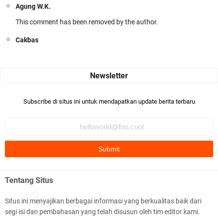
Agung W.K.
This comment has been removed by the author.
Cakbas
Seru banget... Tenang masih banyak peluang perbedaan golong
dari Islam. RASULULL …
Robiah Al Adawiyah
Bismillaah semoga pembuat artikel Alloh berikan pemahaman yg
Subscribe di situs ini untuk mendapatkan update berita terbaru
benar ttg salafi wa …
Fauzi Cihuyy
subhanallah
.::.arifLewisape.::.
Ada sejumlah pertanyaan kepada Anda dan jawablah dengan
Tentang Situs
jujur demi kebenaran Isl …
Situs ini menyajikan berbagai informasi yang berkualitas baik dari
...
segi isi dan pembahasan yang telah disusun oleh tim editor kami.