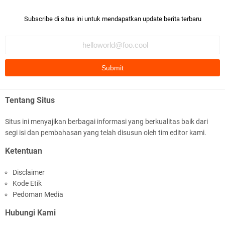
Robiah Al Adawiyah
Bismillaah semoga pembuat artikel Alloh berikan pemahaman yg
Subscribe di situs ini untuk mendapatkan update berita terbaru
benar ttg salafi wa …
Fauzi Cihuyy
subhanallah
.::.arifLewisape.::.
Ada sejumlah pertanyaan kepada Anda dan jawablah dengan
Tentang Situs
jujur demi kebenaran Isl …
Situs ini menyajikan berbagai informasi yang berkualitas baik dari
...
segi isi dan pembahasan yang telah disusun oleh tim editor kami.
Bismillah.setelah membaca artikel ini, saya jadi semakin mantap
Ketentuan
mengikuti ust. K …
Disclaimer
Anonymous
Kode Etik
Gambling has been 1xbet half of} American history for tons of of
Pedoman Media
years now. Afte …
Hubungi Kami
Anonymous