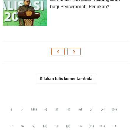
bagi Penceramah, Perlukah?
Silakan tulis komentar Anda
:)
:(
hihi
:-)
:D
=D
:-d
;(
;-(
@-)
:P
:o
:>)
(o)
:p
(p)
:-s
(m)
8-)
:-t