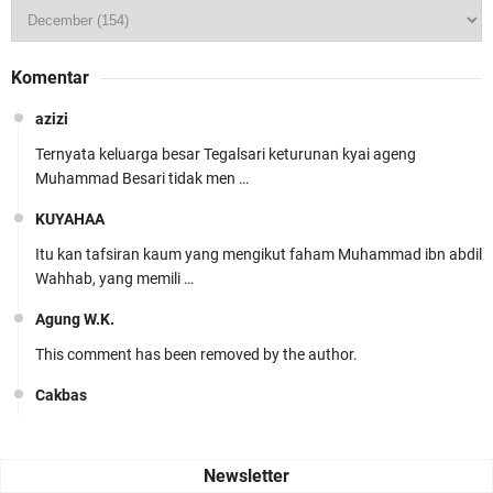
Komentar
azizi
Ternyata keluarga besar Tegalsari keturunan kyai ageng
Muhammad Besari tidak men …
KUYAHAA
Itu kan tafsiran kaum yang mengikut faham Muhammad ibn abdil
Wahhab, yang memili …
Agung W.K.
This comment has been removed by the author.
Cakbas
Seru banget... Tenang masih banyak peluang perbedaan golong
dari Islam. RASULULL …