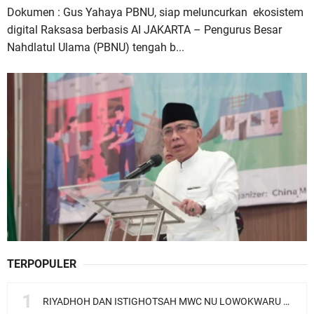
Dokumen : Gus Yahaya PBNU, siap meluncurkan ekosistem
digital Raksasa berbasis AI JAKARTA – Pengurus Besar
Nahdlatul Ulama (PBNU) tengah b...
TERPOPULER
RIYADHOH DAN ISTIGHOTSAH MWC NU LOWOKWARU Menyambut Muktamar NU ke-35, Meneguhkan Sanad Laku Para Muassis