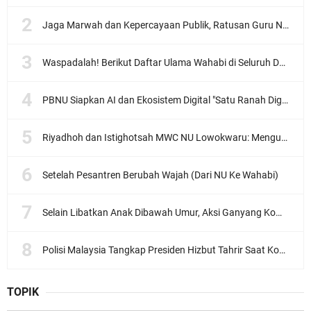
Jaga Marwah dan Kepercayaan Publik, Ratusan Guru Ngaji Kota Malang Serukan Deklarasi Ramah Anak
Waspadalah! Berikut Daftar Ulama Wahabi di Seluruh Dunia dan Karya-karyanya
PBNU Siapkan AI dan Ekosistem Digital "Satu Ranah Digital untuk Ulama", Siap Diluncurkan dalam Waktu Dekat!
Riyadhoh dan Istighotsah MWC NU Lowokwaru: Menguatkan Doa, Menjalin Ukhuwah Menyambut Muktamar NU ke-35
Setelah Pesantren Berubah Wajah (Dari NU Ke Wahabi)
Selain Libatkan Anak Dibawah Umur, Aksi Ganyang Komunis Jadi Sorotan Karena Ada Narasi Halal Sembelih Orang
Polisi Malaysia Tangkap Presiden Hizbut Tahrir Saat Konferensi Pers
TOPIK