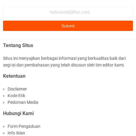
benar ttg salafi wa …
Fauzi Cihuyy
subhanallah
.::.arifLewisape.::.
Ada sejumlah pertanyaan kepada Anda dan jawablah dengan
Tentang Situs
jujur demi kebenaran Isl …
Situs ini menyajikan berbagai informasi yang berkualitas baik dari
...
segi isi dan pembahasan yang telah disusun oleh tim editor kami.
Bismillah.setelah membaca artikel ini, saya jadi semakin mantap
Ketentuan
mengikuti ust. K …
Disclaimer
Anonymous
Kode Etik
Gambling has been 1xbet half of} American history for tons of of
Pedoman Media
years now. Afte …
Hubungi Kami
Anonymous
Form Pengaduan
It has proved a key customer retention tool for sports activities
Info Iklan
guide operator …