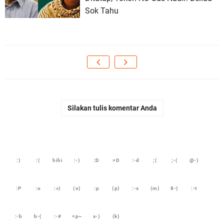
Sok Tahu
Silakan tulis komentar Anda
:)
:(
hihi
:-)
:D
=D
:-d
;(
;-(
@-)
:P
:o
:>)
(o)
:p
(p)
:-s
(m)
8-)
:-t
:-b
b-(
:-#
=p~
x-)
(k)