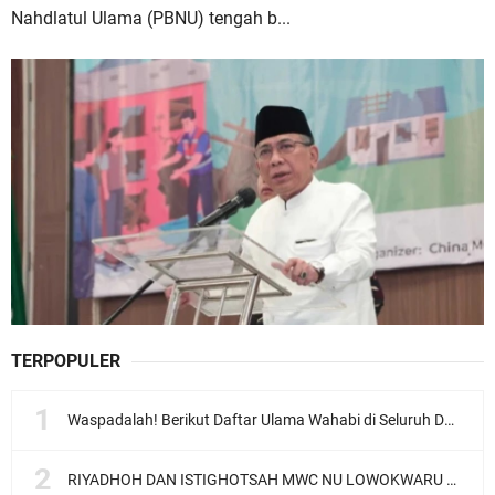
Nahdlatul Ulama (PBNU) tengah b...
TERPOPULER
Waspadalah! Berikut Daftar Ulama Wahabi di Seluruh Dunia dan Karya-karyanya
RIYADHOH DAN ISTIGHOTSAH MWC NU LOWOKWARU Menyambut Muktamar NU ke-35, Meneguhkan Sanad Laku Para Muassis