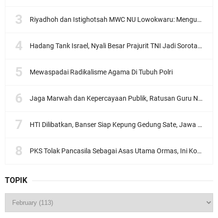
Riyadhoh dan Istighotsah MWC NU Lowokwaru: Menguatkan Doa, Menjalin Ukhuwah Menyambut Muktamar NU ke-35
Hadang Tank Israel, Nyali Besar Prajurit TNI Jadi Sorotan Dunia
Mewaspadai Radikalisme Agama Di Tubuh Polri
Jaga Marwah dan Kepercayaan Publik, Ratusan Guru Ngaji Kota Malang Serukan Deklarasi Ramah Anak
HTI Dilibatkan, Banser Siap Kepung Gedung Sate, Jawa Barat
PKS Tolak Pancasila Sebagai Asas Utama Ormas, Ini Komentar PBNU
TOPIK