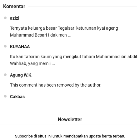
Komentar
azizi
Ternyata keluarga besar Tegalsari keturunan kyai ageng
Muhammad Besari tidak men …
KUYAHAA
Itu kan tafsiran kaum yang mengikut faham Muhammad ibn abdil
Wahhab, yang memili …
Agung W.K.
This comment has been removed by the author.
Cakbas
Seru banget... Tenang masih banyak peluang perbedaan golong
dari Islam. RASULULL …
Robiah Al Adawiyah
Bismillaah semoga pembuat artikel Alloh berikan pemahaman yg
Subscribe di situs ini untuk mendapatkan update berita terbaru