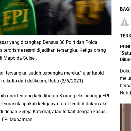
BAG
TERK
sar yang ditangkap Densus 88 Polri dan Polda
PBNU
us terorisme resmi dijadikan tersangka. Ketiga orang
"Satu
di Mapolda Sulsel.
Dilu
Doku
 jadi tersangka, sudah tersangka mereka,” ujar Kabid
melu
dikutip dari detikcom, Rabu (2/6/2021).
berb
Nahdl
 rinci tentang keterlibatan 3 orang eks petinggi FPI
Termasuk apakah ketiganya turut terlibat dalam aksi
di depan Gereja Katedral, atau terkait dengan kasus
nd FPI Munarman.