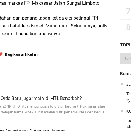
ekas markas FPI Makassar Jalan Sungai Limboto.
ahan dan penangkapan ketiga eks petinggi FPI
us baiat teroris oleh Munarman. Selanjutnya, polisi
 belum dibeberkan apa isinya.
TOPI
Bagikan artikel ini
Kome
az
Te
a Orde Baru juga ‘main’ di HTI, Benarkah?
ky
er @NKRITOTAL mengunggah foto Siti Hardijanti Rukmana, atau
K
ga dengan nama Mbak Tutut adalah putri pertama Presiden kedua
It
Mu