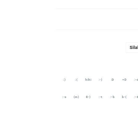
Sila
:)
:(
hihi
:-)
:D
=D
:-
:-s
(m)
8-)
:-t
:-b
b-(
:-