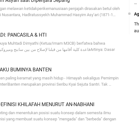
m Asyari saat Dipenjara Jepang
…
gan melawan ketidakperikemanusiaan penjajah dirasakan betul oleh
Ag
 di Nusantara, Hadlratussyekh Muhammad Hasyim Asy’ari (1871-1…
Th
au
I: PANCASILA & HTI
Ca
Abuya Muhtadi Dimyathi (Ketua/Imam M3CB) berfatwa bahwa
Se
pe
PAKU BUMINYA BANTEN
Ro
en paling keramat yang masih hidup - Himayah sekaligus Pemimpin
Bi
ten'Banten merupakan provinsi Seribu Kyai Sejuta Santri. Tak …
be
…
EFINISI KHILAFAH MENURUT AN-NABHANI
Fa
enting dan menentukan posisi suatu konsep dalam semesta ilmu
su
nisi yang membuat suatu konsep "mengada" dan "berbeda" dengan
.:
Ad