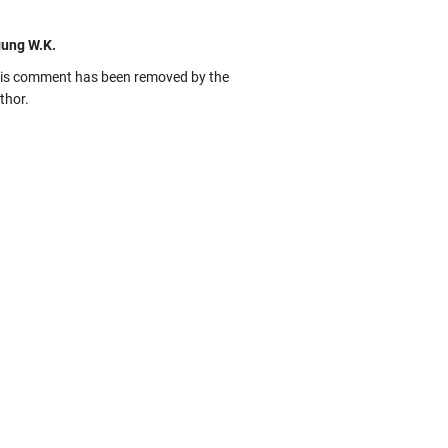
ung W.K.
is comment has been removed by the
thor.
kbas
ru banget... Tenang masih banyak peluang
rbedaan golong dari Islam. RASULULL …
biah Al Adawiyah
smillaah semoga pembuat artikel Alloh
rikan pemahaman yg benar ttg salafi wa
uzi Cihuyy
bhanallah
:.arifLewisape.::.
a sejumlah pertanyaan kepada Anda dan