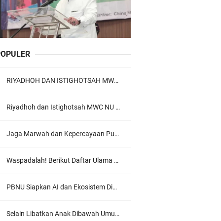
POPULER
RIYADHOH DAN ISTIGHOTSAH MWC NU LOWOKWARU Menyambut Muktamar NU ke-35, Meneguhkan Sanad Laku Para Muassis
Riyadhoh dan Istighotsah MWC NU Lowokwaru: Menguatkan Doa, Menjalin Ukhuwah Menyambut Muktamar NU ke-35
Jaga Marwah dan Kepercayaan Publik, Ratusan Guru Ngaji Kota Malang Serukan Deklarasi Ramah Anak
Waspadalah! Berikut Daftar Ulama Wahabi di Seluruh Dunia dan Karya-karyanya
PBNU Siapkan AI dan Ekosistem Digital "Satu Ranah Digital untuk Ulama", Siap Diluncurkan dalam Waktu Dekat!
Selain Libatkan Anak Dibawah Umur, Aksi Ganyang Komunis Jadi Sorotan Karena Ada Narasi Halal Sembelih Orang