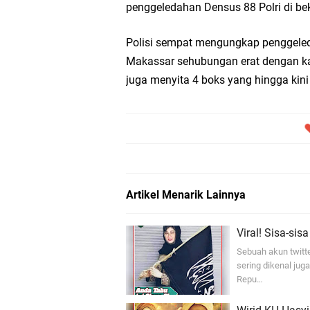
penggeledahan Densus 88 Polri di b
Polisi sempat mengungkap penggeled
Makassar sehubungan erat dengan kas
juga menyita 4 boks yang hingga kini
Artikel Menarik Lainnya
Viral! Sisa-sis
Sebuah akun twitt
sering dikenal ju
Repu…