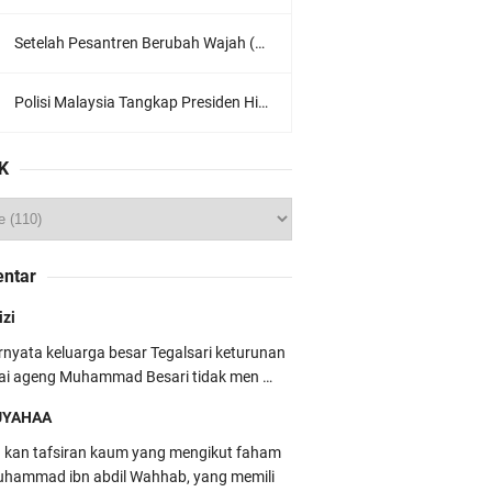
Setelah Pesantren Berubah Wajah (Dari NU Ke Wahabi)
Polisi Malaysia Tangkap Presiden Hizbut Tahrir Saat Konferensi Pers
K
ntar
izi
rnyata keluarga besar Tegalsari keturunan
ai ageng Muhammad Besari tidak men …
UYAHAA
u kan tafsiran kaum yang mengikut faham
hammad ibn abdil Wahhab, yang memili