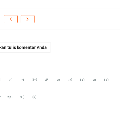
ja
...
Bi
ja
A
kan tulis komentar Anda
Ga
hi
A
d
;(
;-(
@-)
:P
:o
:>)
(o)
:p
(p)
It
fo
#
=p~
x-)
(k)
iq
Se
se
En
Ma