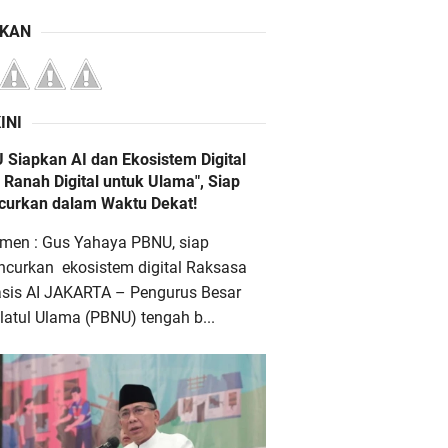
IKAN
INI
 Siapkan AI dan Ekosistem Digital
 Ranah Digital untuk Ulama", Siap
ncurkan dalam Waktu Dekat!
men : Gus Yahaya PBNU, siap
ncurkan ekosistem digital Raksasa
asis AI JAKARTA – Pengurus Besar
atul Ulama (PBNU) tengah b...