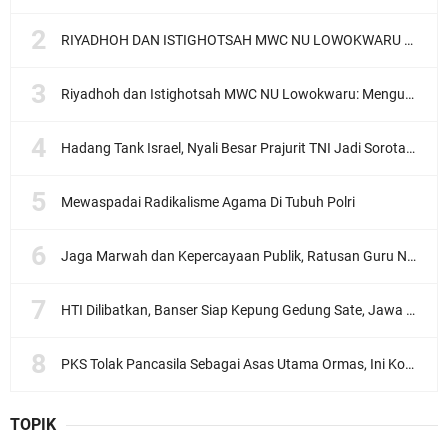
RIYADHOH DAN ISTIGHOTSAH MWC NU LOWOKWARU Menyambut Muktamar NU ke-35, Meneguhkan Sanad Laku Para Muassis
Riyadhoh dan Istighotsah MWC NU Lowokwaru: Menguatkan Doa, Menjalin Ukhuwah Menyambut Muktamar NU ke-35
Hadang Tank Israel, Nyali Besar Prajurit TNI Jadi Sorotan Dunia
Mewaspadai Radikalisme Agama Di Tubuh Polri
Jaga Marwah dan Kepercayaan Publik, Ratusan Guru Ngaji Kota Malang Serukan Deklarasi Ramah Anak
HTI Dilibatkan, Banser Siap Kepung Gedung Sate, Jawa Barat
PKS Tolak Pancasila Sebagai Asas Utama Ormas, Ini Komentar PBNU
TOPIK