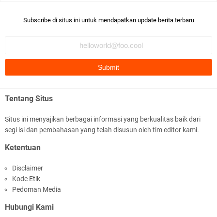
Robiah Al Adawiyah
Bismillaah semoga pembuat artikel Alloh berikan pemahaman yg
Subscribe di situs ini untuk mendapatkan update berita terbaru
benar ttg salafi wa …
Fauzi Cihuyy
subhanallah
.::.arifLewisape.::.
Ada sejumlah pertanyaan kepada Anda dan jawablah dengan
Tentang Situs
jujur demi kebenaran Isl …
Situs ini menyajikan berbagai informasi yang berkualitas baik dari
...
segi isi dan pembahasan yang telah disusun oleh tim editor kami.
Bismillah.setelah membaca artikel ini, saya jadi semakin mantap
Ketentuan
mengikuti ust. K …
Disclaimer
Anonymous
Kode Etik
Gambling has been 1xbet half of} American history for tons of of
Pedoman Media
years now. Afte …
Hubungi Kami
Anonymous