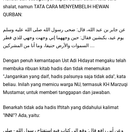
shalat, namun TATA CARA MENYEMBELIH HEWAN
QURBAN:
ﻋﻦ ﺟﺎﺑﺮ ﺑﻦ ﻋﺒﺪ اﻟﻠﻪ، ﻗﺎﻝ: ﺿﺤﻰ ﺭﺳﻮﻝ اﻟﻠﻪ ﺻﻠﻰ اﻟﻠﻪ ﻋﻠﻴﻪ ﻭﺳﻠﻢ
ﻳﻮﻡ ﻋﻴﺪ، ﺑﻜﺒﺸﻴﻦ ﻓﻘﺎﻝ: ﺣﻴﻦ ﻭﺟﻬﻬﻤﺎ ﺇﻧﻲ ﻭﺟﻬﺖ ﻭﺟﻬﻲ ﻟﻠﺬﻱ ﻓﻄﺮ
اﻟﺴﻤﻮاﺕ ﻭاﻷﺭﺽ ﺣﻨﻴﻔﺎ، ﻭﻣﺎ ﺃﻧﺎ ﻣﻦ اﻟﻤﺸﺮﻛﻴﻦ ....
Dengan penuh kemantapan Ust Adi Hidayat mengaku telah
membuka ribuan kitab hadis dan tidak menemukan
"Jangankan yang daif, hadis palsunya saja tidak ada", kata
beliau. Inilah yang memicu warga NU, termasuk KH Marzuqi
Mustamar, untuk memberi tanggapan dan jawaban.
Benarkah tidak ada hadis Iftitah yang didahului kalimat
"INNI"? Ada, yaitu:
ﻭﻋﻦ ﺃﺑﻲ ﺭاﻓﻊ ﻗﺎﻝ: ﻭﻗﻊ ﺇﻟﻲ ﻛﺘﺎﺏ ﻓﻴﻪ اﺳﺘﻔﺘﺎﺡ ﺭﺳﻮﻝ اﻟﻠﻪ - ﺻﻠﻰ