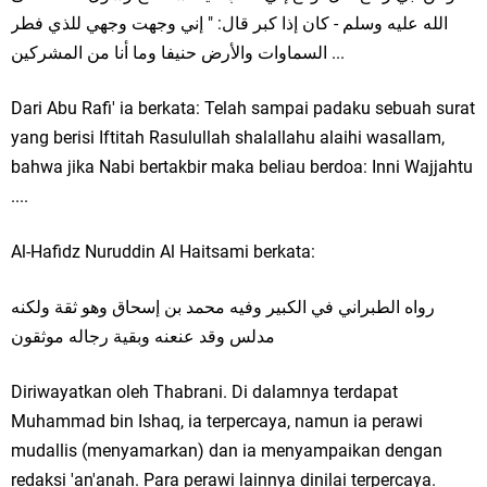
اﻟﻠﻪ ﻋﻠﻴﻪ ﻭﺳﻠﻢ - ﻛﺎﻥ ﺇﺫا ﻛﺒﺮ ﻗﺎﻝ: " ﺇﻧﻲ ﻭﺟﻬﺖ ﻭﺟﻬﻲ ﻟﻠﺬﻱ ﻓﻄﺮ
اﻟﺴﻤﺎﻭاﺕ ﻭاﻷﺭﺽ ﺣﻨﻴﻔﺎ ﻭﻣﺎ ﺃﻧﺎ ﻣﻦ اﻟﻤﺸﺮﻛﻴﻦ ...
Dari Abu Rafi' ia berkata: Telah sampai padaku sebuah surat
yang berisi Iftitah Rasulullah shalallahu alaihi wasallam,
bahwa jika Nabi bertakbir maka beliau berdoa: Inni Wajjahtu
....
Al-Hafidz Nuruddin Al Haitsami berkata:
ﺭﻭاﻩ اﻟﻄﺒﺮاﻧﻲ ﻓﻲ اﻟﻜﺒﻴﺮ ﻭﻓﻴﻪ ﻣﺤﻤﺪ ﺑﻦ ﺇﺳﺤﺎﻕ ﻭﻫﻮ ﺛﻘﺔ ﻭﻟﻜﻨﻪ
ﻣﺪﻟﺲ ﻭﻗﺪ ﻋﻨﻌﻨﻪ ﻭﺑﻘﻴﺔ ﺭﺟﺎﻟﻪ ﻣﻮﺛﻘﻮﻥ
Diriwayatkan oleh Thabrani. Di dalamnya terdapat
Muhammad bin Ishaq, ia terpercaya, namun ia perawi
mudallis (menyamarkan) dan ia menyampaikan dengan
redaksi 'an'anah. Para perawi lainnya dinilai terpercaya.