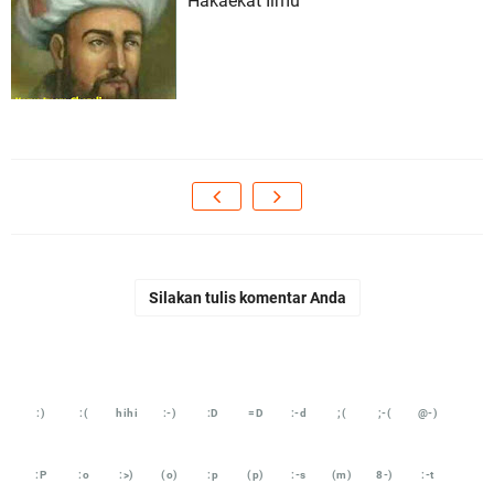
Hakaekat Ilmu
Silakan tulis komentar Anda
:)
:(
hihi
:-)
:D
=D
:-d
;(
;-(
@-)
:P
:o
:>)
(o)
:p
(p)
:-s
(m)
8-)
:-t