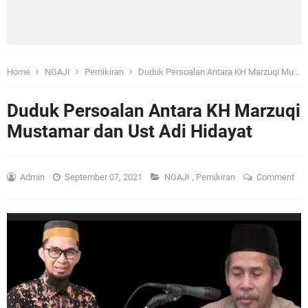
Home
NGAJI
Pemikiran
Duduk Persoalan Antara KH Marzuqi Mustamar dan Ust Adi Hidayat
Duduk Persoalan Antara KH Marzuqi
Mustamar dan Ust Adi Hidayat
Admin
September 07, 2021
NGAJI
,
Pemikiran
Comment