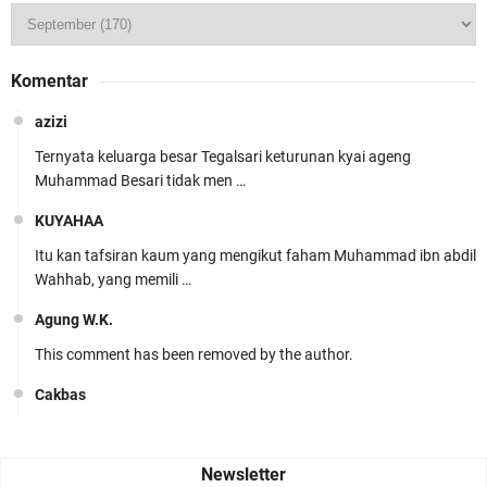
Komentar
azizi
Ternyata keluarga besar Tegalsari keturunan kyai ageng
Muhammad Besari tidak men …
KUYAHAA
Itu kan tafsiran kaum yang mengikut faham Muhammad ibn abdil
Wahhab, yang memili …
Agung W.K.
This comment has been removed by the author.
Cakbas
Seru banget... Tenang masih banyak peluang perbedaan golong
dari Islam. RASULULL …