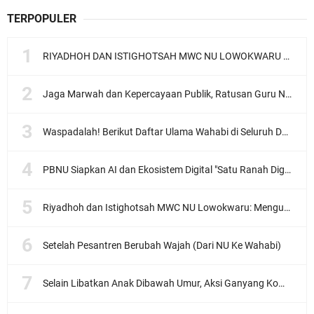
TERPOPULER
RIYADHOH DAN ISTIGHOTSAH MWC NU LOWOKWARU Menyambut Muktamar NU ke-35, Meneguhkan Sanad Laku Para Muassis
Jaga Marwah dan Kepercayaan Publik, Ratusan Guru Ngaji Kota Malang Serukan Deklarasi Ramah Anak
Waspadalah! Berikut Daftar Ulama Wahabi di Seluruh Dunia dan Karya-karyanya
PBNU Siapkan AI dan Ekosistem Digital "Satu Ranah Digital untuk Ulama", Siap Diluncurkan dalam Waktu Dekat!
Riyadhoh dan Istighotsah MWC NU Lowokwaru: Menguatkan Doa, Menjalin Ukhuwah Menyambut Muktamar NU ke-35
Setelah Pesantren Berubah Wajah (Dari NU Ke Wahabi)
Selain Libatkan Anak Dibawah Umur, Aksi Ganyang Komunis Jadi Sorotan Karena Ada Narasi Halal Sembelih Orang