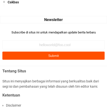
Cakbas
Seru banget... Tenang masih banyak peluang perbedaan golong
dari Islam. RASULULL …
Robiah Al Adawiyah
Bismillaah semoga pembuat artikel Alloh berikan pemahaman yg
Subscribe di situs ini untuk mendapatkan update berita terbaru
benar ttg salafi wa …
Fauzi Cihuyy
subhanallah
.::.arifLewisape.::.
Ada sejumlah pertanyaan kepada Anda dan jawablah dengan
Tentang Situs
jujur demi kebenaran Isl …
Situs ini menyajikan berbagai informasi yang berkualitas baik dari
...
segi isi dan pembahasan yang telah disusun oleh tim editor kami.
Bismillah.setelah membaca artikel ini, saya jadi semakin mantap
Ketentuan
mengikuti ust. K …
Disclaimer
Anonymous