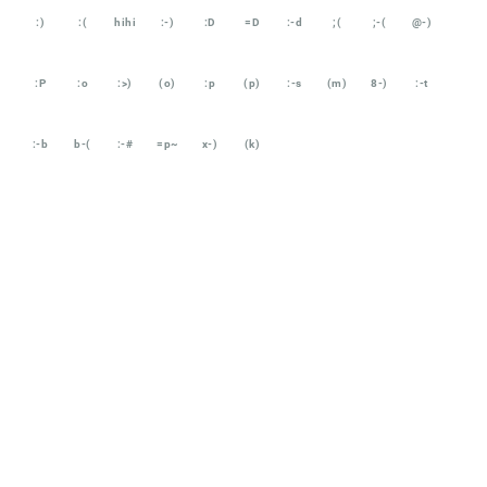
:)
:(
hihi
:-)
:D
=D
:-d
;(
;-(
@-)
:P
:o
:>)
(o)
:p
(p)
:-s
(m)
8-)
:-t
:-b
b-(
:-#
=p~
x-)
(k)