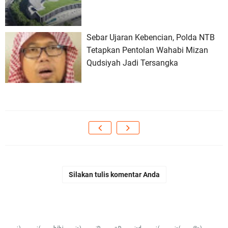
Sebar Ujaran Kebencian, Polda NTB
Tetapkan Pentolan Wahabi Mizan
Qudsiyah Jadi Tersangka
Silakan tulis komentar Anda
:)
:(
hihi
:-)
:D
=D
:-d
;(
;-(
@-)