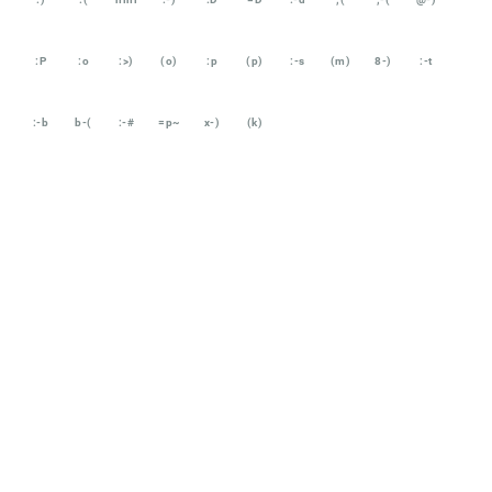
:P
:o
:>)
(o)
:p
(p)
:-s
(m)
8-)
:-t
:-b
b-(
:-#
=p~
x-)
(k)