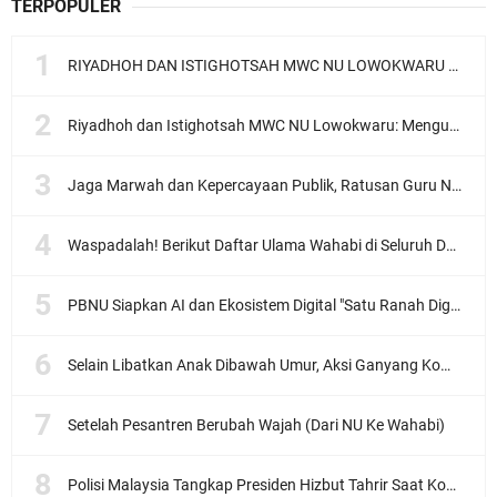
TERPOPULER
RIYADHOH DAN ISTIGHOTSAH MWC NU LOWOKWARU Menyambut Muktamar NU ke-35, Meneguhkan Sanad Laku Para Muassis
Riyadhoh dan Istighotsah MWC NU Lowokwaru: Menguatkan Doa, Menjalin Ukhuwah Menyambut Muktamar NU ke-35
Jaga Marwah dan Kepercayaan Publik, Ratusan Guru Ngaji Kota Malang Serukan Deklarasi Ramah Anak
Waspadalah! Berikut Daftar Ulama Wahabi di Seluruh Dunia dan Karya-karyanya
PBNU Siapkan AI dan Ekosistem Digital "Satu Ranah Digital untuk Ulama", Siap Diluncurkan dalam Waktu Dekat!
Selain Libatkan Anak Dibawah Umur, Aksi Ganyang Komunis Jadi Sorotan Karena Ada Narasi Halal Sembelih Orang
Setelah Pesantren Berubah Wajah (Dari NU Ke Wahabi)
Polisi Malaysia Tangkap Presiden Hizbut Tahrir Saat Konferensi Pers