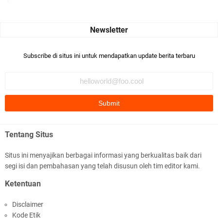
Seru banget... Tenang masih banyak peluang perbedaan golong
dari Islam. RASULULL …
Robiah Al Adawiyah
Bismillaah semoga pembuat artikel Alloh berikan pemahaman yg
Subscribe di situs ini untuk mendapatkan update berita terbaru
benar ttg salafi wa …
Fauzi Cihuyy
subhanallah
.::.arifLewisape.::.
Ada sejumlah pertanyaan kepada Anda dan jawablah dengan
Tentang Situs
jujur demi kebenaran Isl …
Situs ini menyajikan berbagai informasi yang berkualitas baik dari
...
segi isi dan pembahasan yang telah disusun oleh tim editor kami.
Bismillah.setelah membaca artikel ini, saya jadi semakin mantap
Ketentuan
mengikuti ust. K …
Disclaimer
Anonymous
Kode Etik