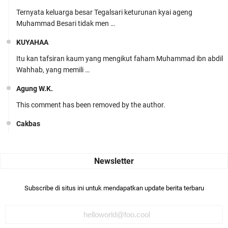
Ternyata keluarga besar Tegalsari keturunan kyai ageng
Muhammad Besari tidak men …
KUYAHAA
Itu kan tafsiran kaum yang mengikut faham Muhammad ibn abdil
Wahhab, yang memili …
Agung W.K.
This comment has been removed by the author.
Cakbas
Seru banget... Tenang masih banyak peluang perbedaan golong
dari Islam. RASULULL …
Robiah Al Adawiyah
Bismillaah semoga pembuat artikel Alloh berikan pemahaman yg
Subscribe di situs ini untuk mendapatkan update berita terbaru
benar ttg salafi wa …
Fauzi Cihuyy