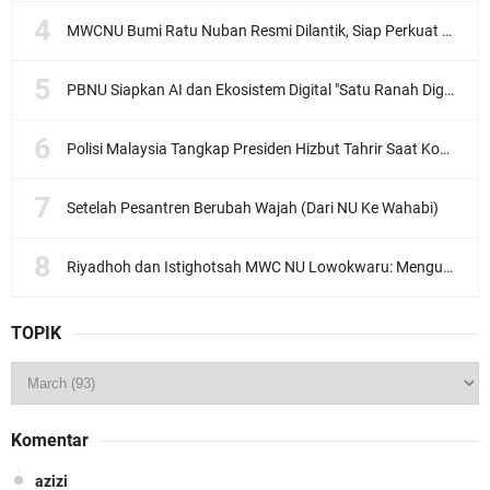
MWCNU Bumi Ratu Nuban Resmi Dilantik, Siap Perkuat Organisasi dan Khidmat untuk Umat
PBNU Siapkan AI dan Ekosistem Digital "Satu Ranah Digital untuk Ulama", Siap Diluncurkan dalam Waktu Dekat!
Polisi Malaysia Tangkap Presiden Hizbut Tahrir Saat Konferensi Pers
Setelah Pesantren Berubah Wajah (Dari NU Ke Wahabi)
Riyadhoh dan Istighotsah MWC NU Lowokwaru: Menguatkan Doa, Menjalin Ukhuwah Menyambut Muktamar NU ke-35
TOPIK
Komentar
azizi