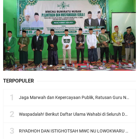
TERPOPULER
Jaga Marwah dan Kepercayaan Publik, Ratusan Guru Ngaji Kota Malang Serukan Deklarasi Ramah Anak
Waspadalah! Berikut Daftar Ulama Wahabi di Seluruh Dunia dan Karya-karyanya
RIYADHOH DAN ISTIGHOTSAH MWC NU LOWOKWARU Menyambut Muktamar NU ke-35, Meneguhkan Sanad Laku Para Muassis