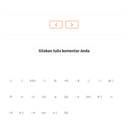
Silakan tulis komentar Anda
:)
:(
hihi
:-)
:D
=D
:-d
;(
;-(
@-)
:P
:o
:>)
(o)
:p
(p)
:-s
(m)
8-)
:-t
:-b
b-(
:-#
=p~
x-)
(k)