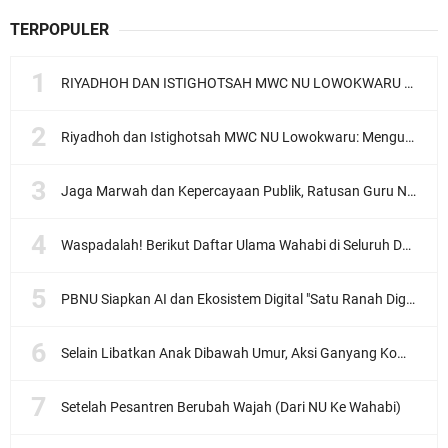
TERPOPULER
RIYADHOH DAN ISTIGHOTSAH MWC NU LOWOKWARU Menyambut Muktamar NU ke-35, Meneguhkan Sanad Laku Para Muassis
Riyadhoh dan Istighotsah MWC NU Lowokwaru: Menguatkan Doa, Menjalin Ukhuwah Menyambut Muktamar NU ke-35
Jaga Marwah dan Kepercayaan Publik, Ratusan Guru Ngaji Kota Malang Serukan Deklarasi Ramah Anak
Waspadalah! Berikut Daftar Ulama Wahabi di Seluruh Dunia dan Karya-karyanya
PBNU Siapkan AI dan Ekosistem Digital "Satu Ranah Digital untuk Ulama", Siap Diluncurkan dalam Waktu Dekat!
Selain Libatkan Anak Dibawah Umur, Aksi Ganyang Komunis Jadi Sorotan Karena Ada Narasi Halal Sembelih Orang
Setelah Pesantren Berubah Wajah (Dari NU Ke Wahabi)