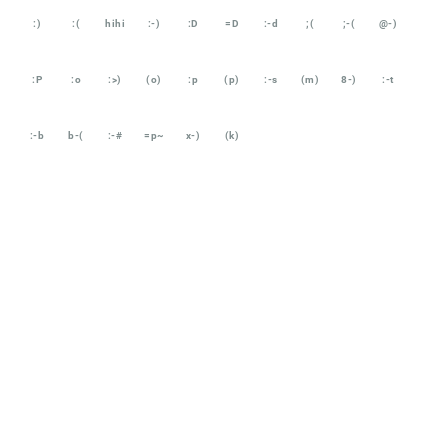
:)
:(
hihi
:-)
:D
=D
:-d
;(
;-(
@-)
:P
:o
:>)
(o)
:p
(p)
:-s
(m)
8-)
:-t
:-b
b-(
:-#
=p~
x-)
(k)