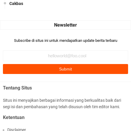
Cakbas
Seru banget... Tenang masih banyak peluang perbedaan golong
dari Islam. RASULULL …
Robiah Al Adawiyah
Bismillaah semoga pembuat artikel Alloh berikan pemahaman yg
Subscribe di situs ini untuk mendapatkan update berita terbaru
benar ttg salafi wa …
Fauzi Cihuyy
subhanallah
.::.arifLewisape.::.
Ada sejumlah pertanyaan kepada Anda dan jawablah dengan
Tentang Situs
jujur demi kebenaran Isl …
Situs ini menyajikan berbagai informasi yang berkualitas baik dari
...
segi isi dan pembahasan yang telah disusun oleh tim editor kami.
Bismillah.setelah membaca artikel ini, saya jadi semakin mantap
Ketentuan
mengikuti ust. K …
Disclaimer
Anonymous