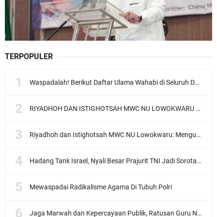
TERPOPULER
Waspadalah! Berikut Daftar Ulama Wahabi di Seluruh Dunia dan Karya-karyanya
RIYADHOH DAN ISTIGHOTSAH MWC NU LOWOKWARU Menyambut Muktamar NU ke-35, Meneguhkan Sanad Laku Para Muassis
Riyadhoh dan Istighotsah MWC NU Lowokwaru: Menguatkan Doa, Menjalin Ukhuwah Menyambut Muktamar NU ke-35
Hadang Tank Israel, Nyali Besar Prajurit TNI Jadi Sorotan Dunia
Mewaspadai Radikalisme Agama Di Tubuh Polri
Jaga Marwah dan Kepercayaan Publik, Ratusan Guru Ngaji Kota Malang Serukan Deklarasi Ramah Anak