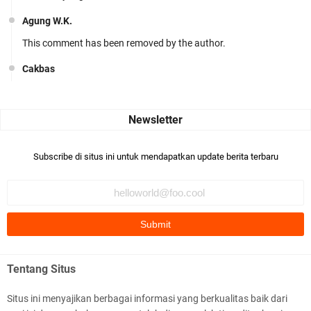
Agung W.K.
This comment has been removed by the author.
Cakbas
Seru banget... Tenang masih banyak peluang perbedaan golong
dari Islam. RASULULL …
Robiah Al Adawiyah
Bismillaah semoga pembuat artikel Alloh berikan pemahaman yg
Subscribe di situs ini untuk mendapatkan update berita terbaru
benar ttg salafi wa …
Fauzi Cihuyy
subhanallah
.::.arifLewisape.::.
Ada sejumlah pertanyaan kepada Anda dan jawablah dengan
Tentang Situs
jujur demi kebenaran Isl …
Situs ini menyajikan berbagai informasi yang berkualitas baik dari
...