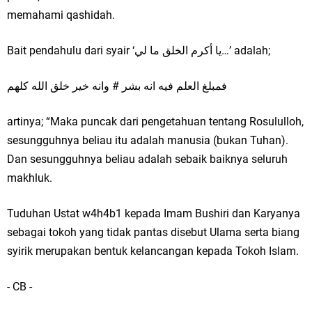
memahami qashidah.
Bait pendahulu dari syair ‘يا أكرم الخلق ما لي…’ adalah;
فمبلغ العلم فيه انه بشر # وانه خير خلق الله كلهم
artinya; “Maka puncak dari pengetahuan tentang Rosululloh,
sesungguhnya beliau itu adalah manusia (bukan Tuhan).
Dan sesungguhnya beliau adalah sebaik baiknya seluruh
makhluk.
Tuduhan Ustat w4h4b1 kepada Imam Bushiri dan Karyanya
sebagai tokoh yang tidak pantas disebut Ulama serta biang
syirik merupakan bentuk kelancangan kepada Tokoh Islam.
- CB -