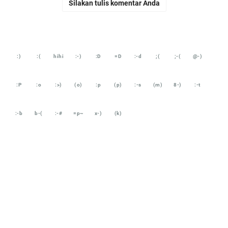
Silakan tulis komentar Anda
:)
:(
hihi
:-)
:D
=D
:-d
;(
;-(
@-)
:P
:o
:>)
(o)
:p
(p)
:-s
(m)
8-)
:-t
:-b
b-(
:-#
=p~
x-)
(k)