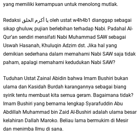
yang memiliki kemampuan untuk menolong mutlak.
Redaksi يا أكرم الخلق oleh ustat w4h4b1 dianggap sebagai
sikap ghuluw, pujian berlebihan terhadap Nabi. Padahal Al-
Qur’an sendiri mensifati Nabi Muhammad SAW sebagai
Uswah Hasanah, Khuluqin Adzim dst. Jika hal yang
demikian sederhana dalam memahami Nabi SAW saja tidak
paham, apalagi memahami kedudukan Nabi SAW?
Tuduhan Ustat Zainal Abidin bahwa Imam Bushiri bukan
ulama dan Kasidah Burdah karangannya sebagai biang
syirik tentu membuat kita semua geram. Bagaimana tidak?
Imam Bushiri yang bernama lengkap Syarafuddin Abu
Abdillah Muhammad bin Zaid Al-Bushiri adalah ulama besar
kelahiran Dallah Maroko. Beliau lama bermukim di Mesir
dan menimba Ilmu di sana.