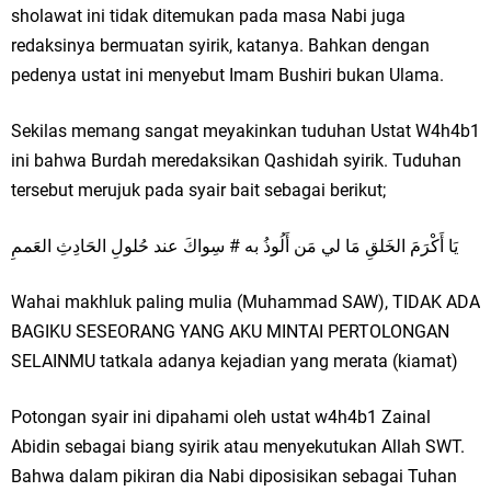
sholawat ini tidak ditemukan pada masa Nabi juga
redaksinya bermuatan syirik, katanya. Bahkan dengan
pedenya ustat ini menyebut Imam Bushiri bukan Ulama.
Sekilas memang sangat meyakinkan tuduhan Ustat W4h4b1
ini bahwa Burdah meredaksikan Qashidah syirik. Tuduhan
tersebut merujuk pada syair bait sebagai berikut;
يَا أَكْرَمَ الخَلقِ مَا لي مَن أَلُوذُ به # سِواكَ عند حُلولِ الحَادِثِ العَممِ
Wahai makhluk paling mulia (Muhammad SAW), TIDAK ADA
BAGIKU SESEORANG YANG AKU MINTAI PERTOLONGAN
SELAINMU tatkala adanya kejadian yang merata (kiamat)
Potongan syair ini dipahami oleh ustat w4h4b1 Zainal
Abidin sebagai biang syirik atau menyekutukan Allah SWT.
Bahwa dalam pikiran dia Nabi diposisikan sebagai Tuhan