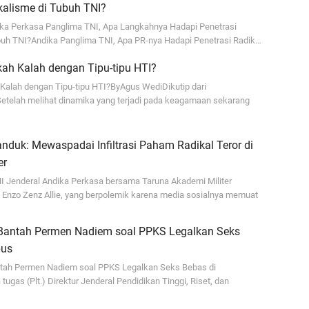
kalisme di Tubuh TNI?
di
ika Perkasa Panglima TNI, Apa Langkahnya Hadapi Penetrasi
En
buh TNI?Andika Panglima TNI, Apa PR-nya Hadapi Penetrasi Radik…
Aw
kah Kalah dengan Tipu-tipu HTI?
me
 Kalah dengan Tipu-tipu HTI?ByAgus WediDikutip dari
etelah melihat dinamika yang terjadi pada keagamaan sekarang
Ad
Ad
Us
anduk: Mewaspadai Infiltrasi Paham Radikal Teror di
er
Ri
I Jenderal Andika Perkasa bersama Taruna Akademi Militer
ja
, Enzo Zenz Allie, yang berpolemik karena media sosialnya memuat
go
antah Permen Nadiem soal PPKS Legalkan Seks
pus
ah Permen Nadiem soal PPKS Legalkan Seks Bebas di
gas (Plt.) Direktur Jenderal Pendidikan Tinggi, Riset, dan