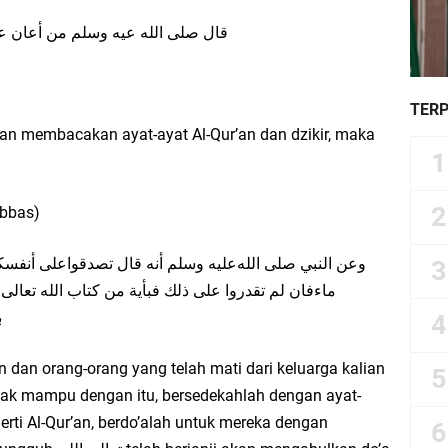
ﻗﺎﻝ ﺻﻠﻰ ﺍﻟﻠﻪ ﻋﻴﻪ ﻭﺳﻠﻢ ﻣﻦ ﺃﻋﺎﻥ ﻋ
TER
an membacakan ayat-ayat Al-Qur’an dan dzikir, maka
Abbas)
ﻭﻋﻦ ﺍﻟﻨﺒﻲ ﺻﻠﻰ ﺍﻟﻠﻪﻋﻠﻴﻪ ﻭﺳﻠﻢ ﺃﻧﻪ ﻗﺎﻝ ﺗﺼﺪﻗﻮﺍﻋﻠﻰ ﺃﻧﻔﺴﻜ
ﻣﺎﺀﻓﺎﻥ ﻟﻢ ﺗﻘﺪﺭﻭﺍ ﻋﻠﻰ ﺫﻟﻚ ﻓﺒﺄﻳﺔ ﻣﻦ ﻛﺘﺎﺏ ﺍﻟﻠﻪ ﺗﻌﺎﻟﻰ 
ﺑ
an dan orang-orang yang telah mati dari keluarga kalian
 tak mampu dengan itu, bersedekahlah dengan ayat-
gerti Al-Qur’an, berdo’alah untuk mereka dengan