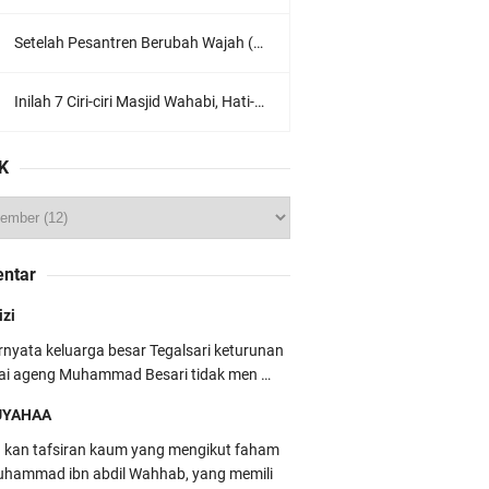
Setelah Pesantren Berubah Wajah (Dari NU Ke Wahabi)
Inilah 7 Ciri-ciri Masjid Wahabi, Hati-hati Agar Tidak Salah Pilih
K
ntar
izi
rnyata keluarga besar Tegalsari keturunan
ai ageng Muhammad Besari tidak men …
UYAHAA
u kan tafsiran kaum yang mengikut faham
hammad ibn abdil Wahhab, yang memili