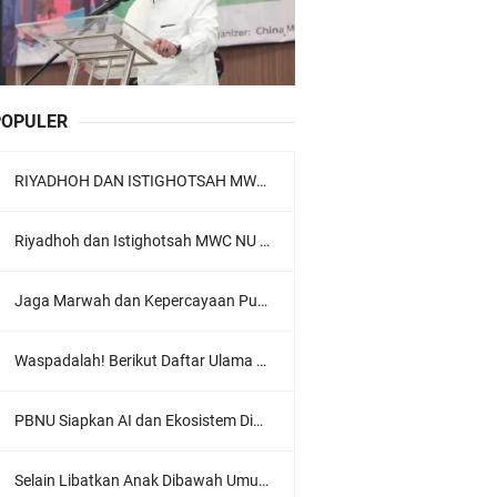
POPULER
RIYADHOH DAN ISTIGHOTSAH MWC NU LOWOKWARU Menyambut Muktamar NU ke-35, Meneguhkan Sanad Laku Para Muassis
Riyadhoh dan Istighotsah MWC NU Lowokwaru: Menguatkan Doa, Menjalin Ukhuwah Menyambut Muktamar NU ke-35
Jaga Marwah dan Kepercayaan Publik, Ratusan Guru Ngaji Kota Malang Serukan Deklarasi Ramah Anak
Waspadalah! Berikut Daftar Ulama Wahabi di Seluruh Dunia dan Karya-karyanya
PBNU Siapkan AI dan Ekosistem Digital "Satu Ranah Digital untuk Ulama", Siap Diluncurkan dalam Waktu Dekat!
Selain Libatkan Anak Dibawah Umur, Aksi Ganyang Komunis Jadi Sorotan Karena Ada Narasi Halal Sembelih Orang