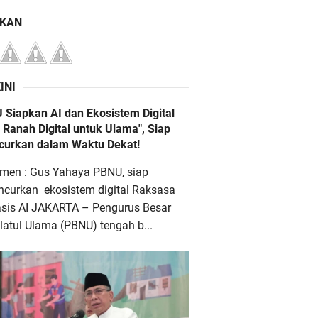
IKAN
INI
 Siapkan AI dan Ekosistem Digital
 Ranah Digital untuk Ulama", Siap
ncurkan dalam Waktu Dekat!
men : Gus Yahaya PBNU, siap
ncurkan ekosistem digital Raksasa
asis AI JAKARTA – Pengurus Besar
atul Ulama (PBNU) tengah b...