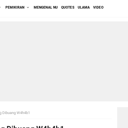
PEMIKIRAN
MENGENAL NU
QUOTES
ULAMA
VIDEO
ng Dibuang W4h4b1