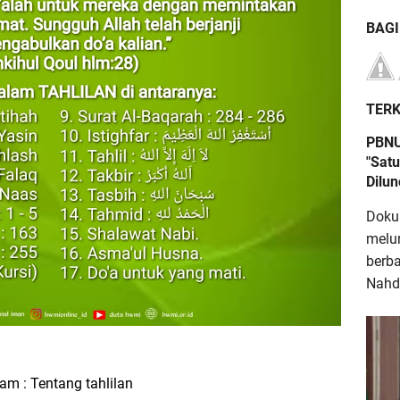
BAG
TERK
PBNU
"Satu
Dilu
Doku
melu
berb
Nahdl
lam : Tentang tahlilan