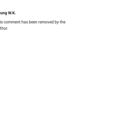
ung W.K.
is comment has been removed by the
thor.
kbas
ru banget... Tenang masih banyak peluang
rbedaan golong dari Islam. RASULULL …
biah Al Adawiyah
smillaah semoga pembuat artikel Alloh
rikan pemahaman yg benar ttg salafi wa
uzi Cihuyy
bhanallah
:.arifLewisape.::.
a sejumlah pertanyaan kepada Anda dan