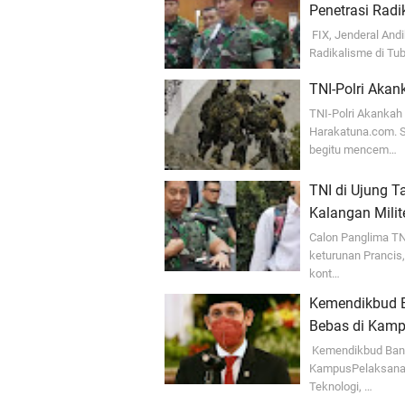
Penetrasi Radi
FIX, Jenderal And
Radikalisme di Tu
TNI-Polri Akan
TNI-Polri Akankah
Harakatuna.com. S
begitu mencem…
TNI di Ujung T
Kalangan Milit
Calon Panglima TN
keturunan Prancis
kont…
Kemendikbud B
Bebas di Kam
Kemendikbud Bant
KampusPelaksana tu
Teknologi, …