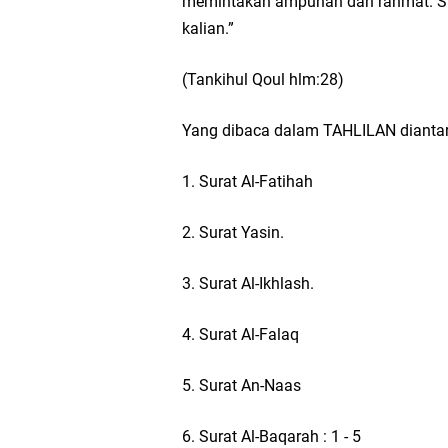
memintakan ampunan dan rahmat. Sungguh, ﺗﻌﺎﻟﻰ ﺍﻟﻠﻪ telah berjanji akan
kalian.”
(Tankihul Qoul hlm:28)
Yang dibaca dalam TAHLILAN dianta
1. Surat Al-Fatihah
2. Surat Yasin.
3. Surat Al-Ikhlash.
4. Surat Al-Falaq
5. Surat An-Naas
6. Surat Al-Baqarah : 1 - 5