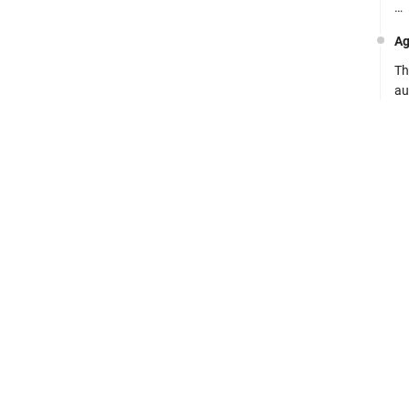
…
Ag
Th
au
Ca
Se
pe
Ro
Bi
be
…
Fa
su
.:
Ad