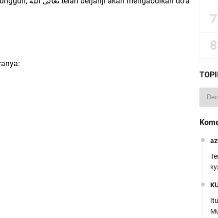
 mengabulkan do’a
ranya:
TOPI
Kome
az
Te
ky
K
It
Mu