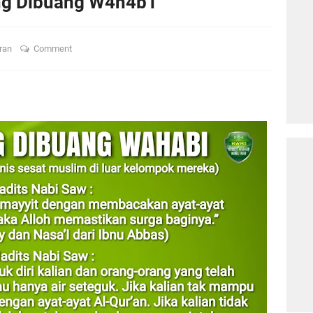
ang Dibuang W4h4b1
ran
Comment