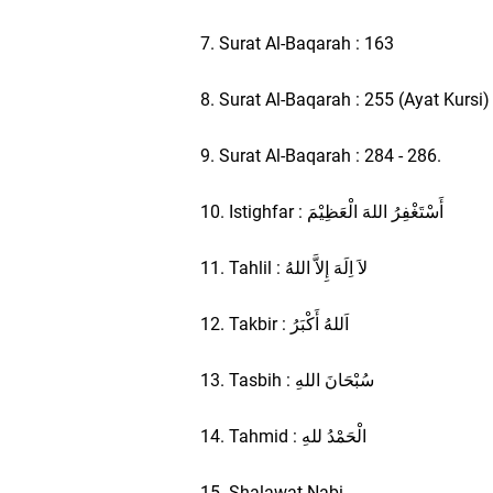
7. Surat Al-Baqarah : 163
8. Surat Al-Baqarah : 255 (Ayat Kursi)
9. Surat Al-Baqarah : 284 - 286.
10. Istighfar : ﺃَﺳْﺘَﻐْﻔِﺮُ ﺍﻟﻠﻪَ ﺍﻟْﻌَﻈِﻴْﻢَ
11. Tahlil : ﻻَ ﺍِﻟَﻪَ ﺇِﻻَّ ﺍﻟﻠﻪُ
12. Takbir : ﺍَﻟﻠﻪُ ﺃَﻛْﺒَﺮُ
13. Tasbih : ﺳُﺒْﺤَﺎﻥَ ﺍﻟﻠﻪِ
14. Tahmid : ﺍﻟْﺤَﻤْﺪُ ﻟﻠﻪِ
15. Shalawat Nabi.