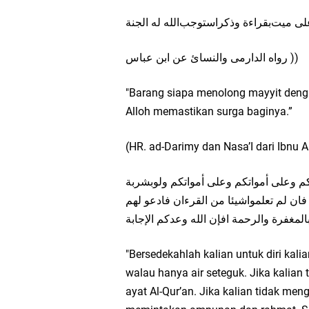
ﻠﻰ ﻣﻴﺖﺑﻘﺮﺍﺀﺓ ﻭﺫﻛﺮﺍﺳﺘﻮﺟﺐﺍﻟﻠﻪ ﻟﻪ ﺍﻟﺠﻨﺔ
ﺭﻭﺍﻩ ﺍﻟﺪﺍﺭﻣﻰ ﻭﺍﻟﻨﺴﺎﺉ ﻋﻦ ﺍﺑﻦ ﻋﺒﺎﺱ ))
"Barang siapa menolong mayyit deng
Alloh memastikan surga baginya.”
(HR. ad-Darimy dan Nasa’I dari Ibnu 
ﻢ ﻭﻋﻠﻰ ﺃﻣﻮﺍﺗﻜﻢ ﻭﻋﻠﻰ ﺃﻣﻮﺍﺗﻜﻢ ﻭﻟﻮﺑﺸﺮﺑﺔ
ﻓﺎﻥ ﻟﻢ ﺗﻌﻠﻤﻮﺍﺷﻴﺌﺎ ﻣﻦ ﺍﻟﻘﺮﺀﺍﻥ ﻓﺎﺩﻋﻮ ﻟﻬﻢ
ﺎﻟﻤﻐﻔﺮﺓ ﻭﺍﻟﺮﺣﻤﺔ ﺍﻓﺈﻥ ﺍﻟﻠﻪ ﻭﻋﺪﻛﻢ ﺍﻹﺟﺎﺑﺔ
"Bersedekahlah kalian untuk diri kali
walau hanya air seteguk. Jika kalian
ayat Al-Qur’an. Jika kalian tidak men