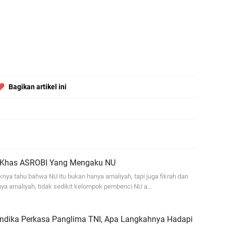
ja
...
Bi
ja
A
Bagikan artikel ini
Ga
hi
A
It
fo
i Khas ASROBI Yang Mengaku NU
iq
nya tahu bahwa NU itu bukan hanya amaliyah, tapi juga fikrah dan
Se
nya amaliyah, tidak sedikit kelompok pembenci NU a…
se
En
 Andika Perkasa Panglima TNI, Apa Langkahnya Hadapi
Ma