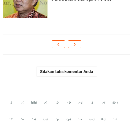
Silakan tulis komentar Anda
:)
:(
hihi
:-)
:D
=D
:-d
;(
;-(
@-)
:P
:o
:>)
(o)
:p
(p)
:-s
(m)
8-)
:-t