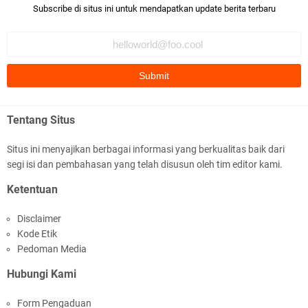
Bismillaah semoga pembuat artikel Alloh berikan pemahaman yg
Subscribe di situs ini untuk mendapatkan update berita terbaru
benar ttg salafi wa …
Fauzi Cihuyy
subhanallah
.::.arifLewisape.::.
Ada sejumlah pertanyaan kepada Anda dan jawablah dengan
Tentang Situs
jujur demi kebenaran Isl …
Situs ini menyajikan berbagai informasi yang berkualitas baik dari
...
segi isi dan pembahasan yang telah disusun oleh tim editor kami.
Bismillah.setelah membaca artikel ini, saya jadi semakin mantap
Ketentuan
mengikuti ust. K …
Disclaimer
Anonymous
Kode Etik
Gambling has been 1xbet half of} American history for tons of of
Pedoman Media
years now. Afte …
Hubungi Kami
Anonymous
Form Pengaduan
It has proved a key customer retention tool for sports activities