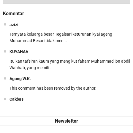
Komentar
azizi
Ternyata keluarga besar Tegalsari keturunan kyai ageng
Muhammad Besari tidak men …
KUYAHAA
Itu kan tafsiran kaum yang mengikut faham Muhammad ibn abdil
Wahhab, yang memili …
Agung W.K.
This comment has been removed by the author.
Cakbas
Seru banget... Tenang masih banyak peluang perbedaan golong
dari Islam. RASULULL …
Robiah Al Adawiyah