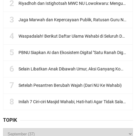
Riyadhoh dan Istighotsah MWC NU Lowokwaru: Menguatkan Doa, Menjalin Ukhuwah Menyambut Muktamar NU ke-35
Jaga Marwah dan Kepercayaan Publik, Ratusan Guru Ngaji Kota Malang Serukan Deklarasi Ramah Anak
Waspadalah! Berikut Daftar Ulama Wahabi di Seluruh Dunia dan Karya-karyanya
PBNU Siapkan AI dan Ekosistem Digital "Satu Ranah Digital untuk Ulama", Siap Diluncurkan dalam Waktu Dekat!
Selain Libatkan Anak Dibawah Umur, Aksi Ganyang Komunis Jadi Sorotan Karena Ada Narasi Halal Sembelih Orang
Setelah Pesantren Berubah Wajah (Dari NU Ke Wahabi)
Inilah 7 Ciri-ciri Masjid Wahabi, Hati-hati Agar Tidak Salah Pilih
TOPIK