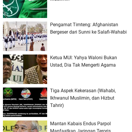
Pengamat Timteng: Afghanistan
Bergeser dari Sunni ke Salafi-Wahabi
Ketua MUI: Yahya Waloni Bukan
Ustad, Dia Tak Mengerti Agama
Tiga Aspek Kekerasan (Wahabi,
Ikhwanul Muslimin, dan Hizbut
Tahrir)
Mantan Kabais Endus Parpol
Manfaatkan Jaringan Teroris