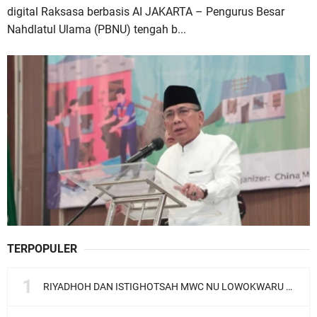
digital Raksasa berbasis AI JAKARTA – Pengurus Besar
Nahdlatul Ulama (PBNU) tengah b...
TERPOPULER
RIYADHOH DAN ISTIGHOTSAH MWC NU LOWOKWARU Menyambut Muktamar NU ke-35, Meneguhkan Sanad Laku Para Muassis