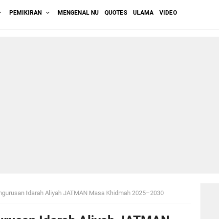
PEMIKIRAN
MENGENAL NU
QUOTES
ULAMA
VIDEO
gurusan Idarah Aliyah JATMAN Masa Khidmah 2025–2030