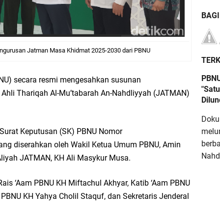
BAG
ngurusan Jatman Masa Khidmat 2025-2030 dari PBNU
TERK
PBNU
BNU) secara resmi mengesahkan susunan
"Satu
 Ahli Thariqah Al-Mu’tabarah An-Nahdliyyah (JATMAN)
Dilu
Doku
 Surat Keputusan (SK) PBNU Nomor
melu
berb
yang diserahkan oleh Wakil Ketua Umum PBNU, Amin
Nahdl
 Aliyah JATMAN, KH Ali Masykur Musa.
 Rais ‘Aam PBNU KH Miftachul Akhyar, Katib ‘Aam PBNU
BNU KH Yahya Cholil Staquf, dan Sekretaris Jenderal