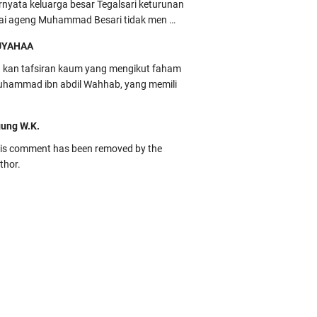
rnyata keluarga besar Tegalsari keturunan
ai ageng Muhammad Besari tidak men …
UYAHAA
u kan tafsiran kaum yang mengikut faham
hammad ibn abdil Wahhab, yang memili
ung W.K.
is comment has been removed by the
thor.
kbas
ru banget... Tenang masih banyak peluang
rbedaan golong dari Islam. RASULULL …
biah Al Adawiyah
smillaah semoga pembuat artikel Alloh
rikan pemahaman yg benar ttg salafi wa