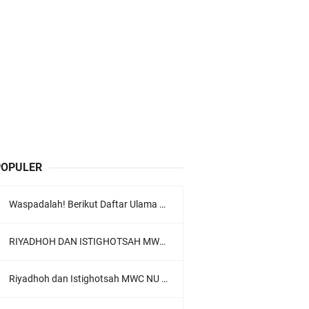
POPULER
Waspadalah! Berikut Daftar Ulama Wahabi di Seluruh Dunia dan Karya-karyanya
RIYADHOH DAN ISTIGHOTSAH MWC NU LOWOKWARU Menyambut Muktamar NU ke-35, Meneguhkan Sanad Laku Para Muassis
Riyadhoh dan Istighotsah MWC NU Lowokwaru: Menguatkan Doa, Menjalin Ukhuwah Menyambut Muktamar NU ke-35