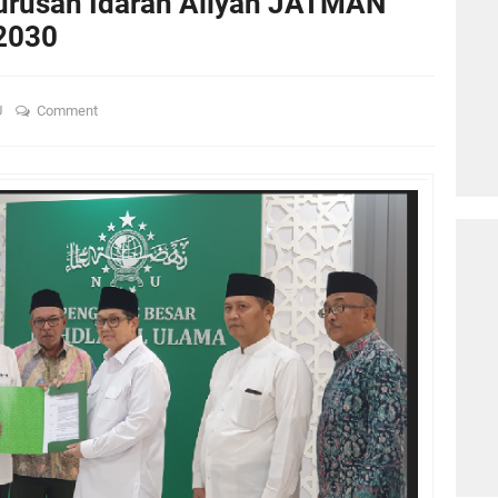
rusan Idarah Aliyah JATMAN
2030
U
Comment