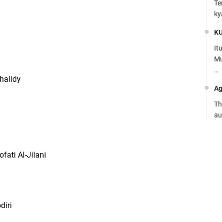
Te
ky
K
It
Mu
…
halidy
Ag
Th
au
Ca
Se
ati Al-Jilani
pe
Ro
Bi
diri
be
…