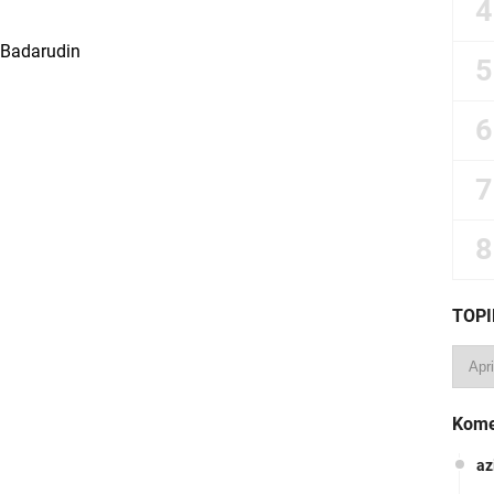
Badarudin
i
TOPI
Kome
az