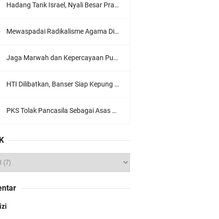
Hadang Tank Israel, Nyali Besar Prajurit TNI Jadi Sorotan Dunia
Mewaspadai Radikalisme Agama Di Tubuh Polri
Jaga Marwah dan Kepercayaan Publik, Ratusan Guru Ngaji Kota Malang Serukan Deklarasi Ramah Anak
HTI Dilibatkan, Banser Siap Kepung Gedung Sate, Jawa Barat
PKS Tolak Pancasila Sebagai Asas Utama Ormas, Ini Komentar PBNU
K
ntar
izi