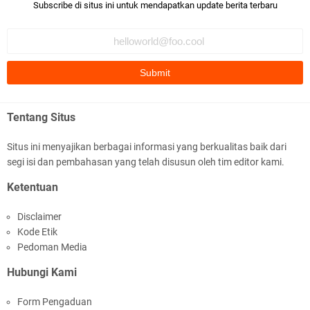
Bismillaah semoga pembuat artikel Alloh berikan pemahaman yg
Subscribe di situs ini untuk mendapatkan update berita terbaru
benar ttg salafi wa …
Fauzi Cihuyy
subhanallah
.::.arifLewisape.::.
Ada sejumlah pertanyaan kepada Anda dan jawablah dengan
Tentang Situs
jujur demi kebenaran Isl …
Situs ini menyajikan berbagai informasi yang berkualitas baik dari
...
segi isi dan pembahasan yang telah disusun oleh tim editor kami.
Bismillah.setelah membaca artikel ini, saya jadi semakin mantap
Ketentuan
mengikuti ust. K …
Disclaimer
Anonymous
Kode Etik
Gambling has been 1xbet half of} American history for tons of of
Pedoman Media
years now. Afte …
Hubungi Kami
Anonymous
Form Pengaduan
It has proved a key customer retention tool for sports activities