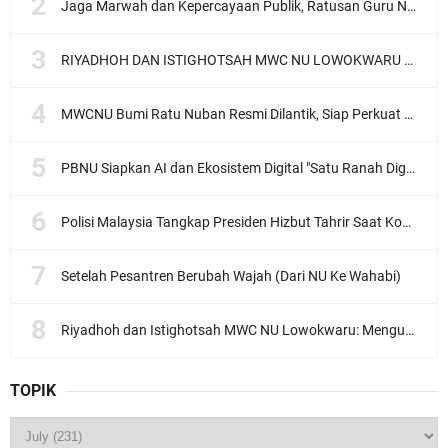
Jaga Marwah dan Kepercayaan Publik, Ratusan Guru Ngaji Kota Malang Serukan Deklarasi Ramah Anak
RIYADHOH DAN ISTIGHOTSAH MWC NU LOWOKWARU Menyambut Muktamar NU ke-35, Meneguhkan Sanad Laku Para Muassis
MWCNU Bumi Ratu Nuban Resmi Dilantik, Siap Perkuat Organisasi dan Khidmat untuk Umat
PBNU Siapkan AI dan Ekosistem Digital "Satu Ranah Digital untuk Ulama", Siap Diluncurkan dalam Waktu Dekat!
Polisi Malaysia Tangkap Presiden Hizbut Tahrir Saat Konferensi Pers
Setelah Pesantren Berubah Wajah (Dari NU Ke Wahabi)
Riyadhoh dan Istighotsah MWC NU Lowokwaru: Menguatkan Doa, Menjalin Ukhuwah Menyambut Muktamar NU ke-35
TOPIK