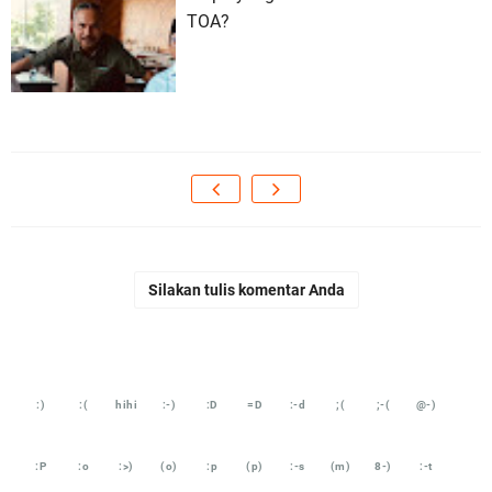
TOA?
Silakan tulis komentar Anda
:)
:(
hihi
:-)
:D
=D
:-d
;(
;-(
@-)
:P
:o
:>)
(o)
:p
(p)
:-s
(m)
8-)
:-t