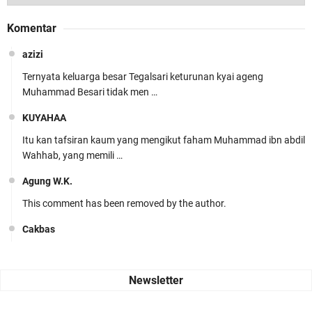
Komentar
azizi
Ternyata keluarga besar Tegalsari keturunan kyai ageng
Muhammad Besari tidak men …
KUYAHAA
Itu kan tafsiran kaum yang mengikut faham Muhammad ibn abdil
Wahhab, yang memili …
Agung W.K.
This comment has been removed by the author.
Cakbas
Seru banget... Tenang masih banyak peluang perbedaan golong
dari Islam. RASULULL …
Robiah Al Adawiyah