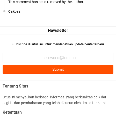
This comment has been removed by the author.
Cakbas
Seru banget... Tenang masih banyak peluang perbedaan golong
dari Islam. RASULULL …
Robiah Al Adawiyah
Bismillaah semoga pembuat artikel Alloh berikan pemahaman yg
Subscribe di situs ini untuk mendapatkan update berita terbaru
benar ttg salafi wa …
Fauzi Cihuyy
subhanallah
.::.arifLewisape.::.
Ada sejumlah pertanyaan kepada Anda dan jawablah dengan
Tentang Situs
jujur demi kebenaran Isl …
Situs ini menyajikan berbagai informasi yang berkualitas baik dari
...
segi isi dan pembahasan yang telah disusun oleh tim editor kami.
Bismillah.setelah membaca artikel ini, saya jadi semakin mantap
Ketentuan
mengikuti ust. K …