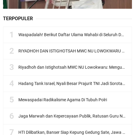
TERPOPULER
Waspadalah! Berikut Daftar Ulama Wahabi di Seluruh Dunia dan Karya-karyanya
RIYADHOH DAN ISTIGHOTSAH MWC NU LOWOKWARU Menyambut Muktamar NU ke-35, Meneguhkan Sanad Laku Para Muassis
Riyadhoh dan Istighotsah MWC NU Lowokwaru: Menguatkan Doa, Menjalin Ukhuwah Menyambut Muktamar NU ke-35
Hadang Tank Israel, Nyali Besar Prajurit TNI Jadi Sorotan Dunia
Mewaspadai Radikalisme Agama Di Tubuh Polri
Jaga Marwah dan Kepercayaan Publik, Ratusan Guru Ngaji Kota Malang Serukan Deklarasi Ramah Anak
HTI Dilibatkan, Banser Siap Kepung Gedung Sate, Jawa Barat