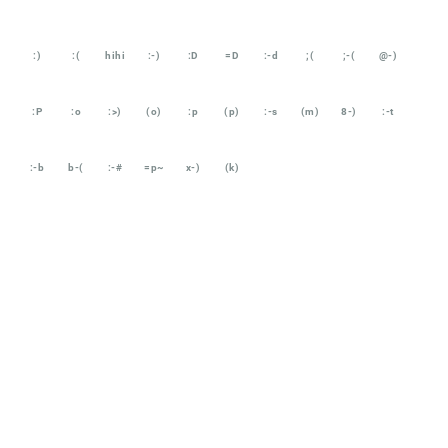
:)
:(
hihi
:-)
:D
=D
:-d
;(
;-(
@-)
:P
:o
:>)
(o)
:p
(p)
:-s
(m)
8-)
:-t
:-b
b-(
:-#
=p~
x-)
(k)