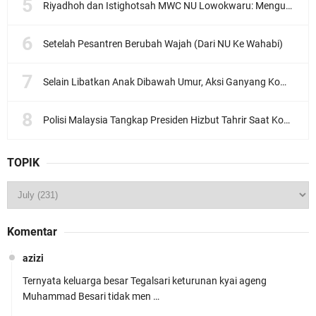
Riyadhoh dan Istighotsah MWC NU Lowokwaru: Menguatkan Doa, Menjalin Ukhuwah Menyambut Muktamar NU ke-35
Setelah Pesantren Berubah Wajah (Dari NU Ke Wahabi)
Selain Libatkan Anak Dibawah Umur, Aksi Ganyang Komunis Jadi Sorotan Karena Ada Narasi Halal Sembelih Orang
Polisi Malaysia Tangkap Presiden Hizbut Tahrir Saat Konferensi Pers
TOPIK
Komentar
azizi
Ternyata keluarga besar Tegalsari keturunan kyai ageng
Muhammad Besari tidak men …