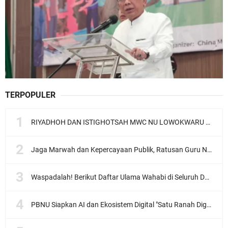
TERPOPULER
RIYADHOH DAN ISTIGHOTSAH MWC NU LOWOKWARU Menyambut Muktamar NU ke-35, Meneguhkan Sanad Laku Para Muassis
Jaga Marwah dan Kepercayaan Publik, Ratusan Guru Ngaji Kota Malang Serukan Deklarasi Ramah Anak
Waspadalah! Berikut Daftar Ulama Wahabi di Seluruh Dunia dan Karya-karyanya
PBNU Siapkan AI dan Ekosistem Digital "Satu Ranah Digital untuk Ulama", Siap Diluncurkan dalam Waktu Dekat!