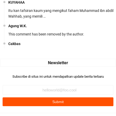
KUYAHAA
Itu kan tafsiran kaum yang mengikut faham Muhammad ibn abdil
Wahhab, yang memili …
Agung W.K.
This comment has been removed by the author.
Cakbas
Seru banget... Tenang masih banyak peluang perbedaan golong
dari Islam. RASULULL …
Robiah Al Adawiyah
Bismillaah semoga pembuat artikel Alloh berikan pemahaman yg
Subscribe di situs ini untuk mendapatkan update berita terbaru
benar ttg salafi wa …
Fauzi Cihuyy
subhanallah
.::.arifLewisape.::.