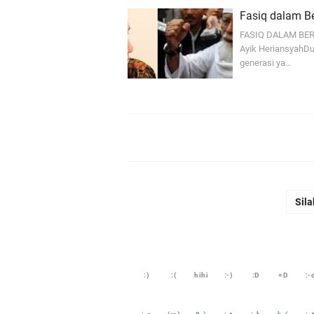
Fasiq dalam Be
FASIQ DALAM BER
Ayik HeriansyahDua
generasi ya…
Sila
:)
:(
hihi
:-)
:D
=D
:-