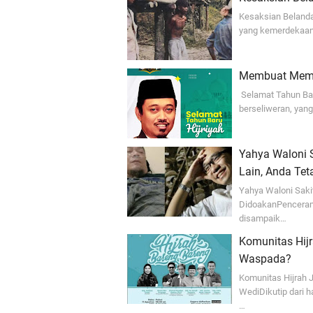
Kesaksian Belanda
yang kemerdekaann
Membuat Meme 
Selamat Tahun Bar
berseliweran, yan
Yahya Waloni 
Lain, Anda Te
Yahya Waloni Saki
DidoakanPencerama
disampaik…
Komunitas Hij
Waspada?
Komunitas Hijrah 
WediDikutip dari h
…