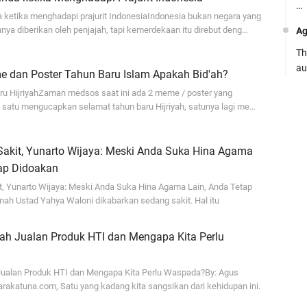
…
 ketika menghadapi prajurit IndonesiaIndonesia bukan negara yang
ya diberikan oleh penjajah, tapi kemerdekaan itu direbut deng…
Ag
Th
au
dan Poster Tahun Baru Islam Apakah Bid'ah?
Ca
u HijriyahZaman medsos saat ini ada 2 meme / poster yang
g satu mengucapkan selamat tahun baru Hijriyah, satunya lagi me…
Se
pe
Sakit, Yunarto Wijaya: Meski Anda Suka Hina Agama
Ro
tap Didoakan
Bi
t, Yunarto Wijaya: Meski Anda Suka Hina Agama Lain, Anda Tetap
be
h Ustad Yahya Waloni dikabarkan sedang sakit. Hal itu
…
Fa
rah Jualan Produk HTI dan Mengapa Kita Perlu
su
Jualan Produk HTI dan Mengapa Kita Perlu Waspada?By: Agus
.:
arakatuna.com, Satu yang kadang kita sangsikan dari kehidupan ini.
Ad