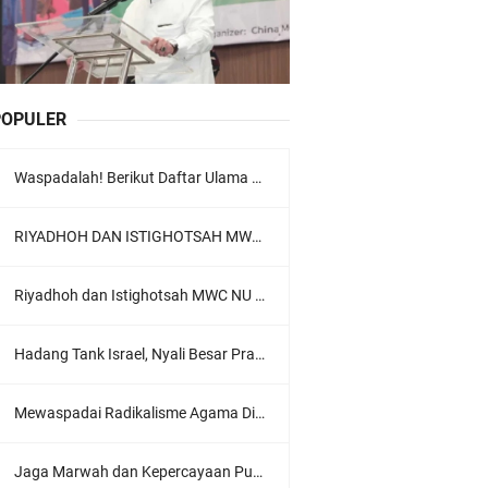
POPULER
Waspadalah! Berikut Daftar Ulama Wahabi di Seluruh Dunia dan Karya-karyanya
RIYADHOH DAN ISTIGHOTSAH MWC NU LOWOKWARU Menyambut Muktamar NU ke-35, Meneguhkan Sanad Laku Para Muassis
Riyadhoh dan Istighotsah MWC NU Lowokwaru: Menguatkan Doa, Menjalin Ukhuwah Menyambut Muktamar NU ke-35
Hadang Tank Israel, Nyali Besar Prajurit TNI Jadi Sorotan Dunia
Mewaspadai Radikalisme Agama Di Tubuh Polri
Jaga Marwah dan Kepercayaan Publik, Ratusan Guru Ngaji Kota Malang Serukan Deklarasi Ramah Anak