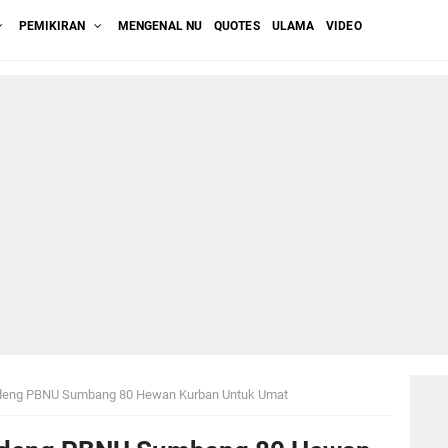
PEMIKIRAN
MENGENAL NU
QUOTES
ULAMA
VIDEO
deng PBNU Sumbang 80 Hewan Kurban Untuk Umat