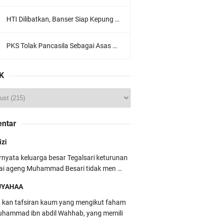
HTI Dilibatkan, Banser Siap Kepung Gedung Sate, Jawa Barat
PKS Tolak Pancasila Sebagai Asas Utama Ormas, Ini Komentar PBNU
K
ntar
izi
rnyata keluarga besar Tegalsari keturunan
ai ageng Muhammad Besari tidak men …
UYAHAA
u kan tafsiran kaum yang mengikut faham
hammad ibn abdil Wahhab, yang memili