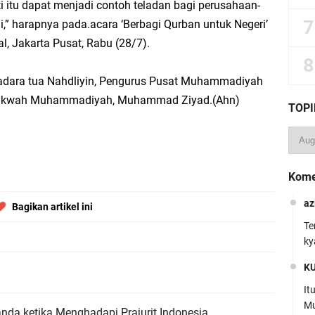
i itu dapat menjadi contoh teladan bagi perusahaan-
i,” harapnya pada.acara ‘Berbagi Qurban untuk Negeri’
al, Jakarta Pusat, Rabu (28/7).
uadara tua Nahdliyin, Pengurus Pusat Muhammadiyah
 Dakwah Muhammadiyah, Muhammad Ziyad.(Ahn)
TOPI
Kome
az
Bagikan artikel ini
Te
ky
K
It
Mu
nda ketika Menghadapi Prajurit Indonesia