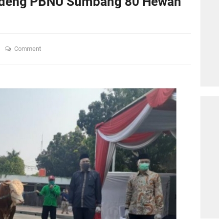
ndeng PBNU Sumbang 80 Hewan
n
Comment