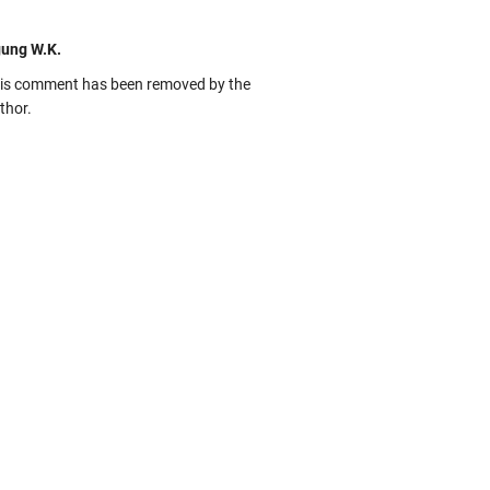
ung W.K.
is comment has been removed by the
thor.
kbas
ru banget... Tenang masih banyak peluang
rbedaan golong dari Islam. RASULULL …
biah Al Adawiyah
smillaah semoga pembuat artikel Alloh
rikan pemahaman yg benar ttg salafi wa
uzi Cihuyy
bhanallah
:.arifLewisape.::.
a sejumlah pertanyaan kepada Anda dan