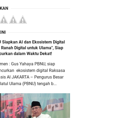
IKAN
INI
 Siapkan AI dan Ekosistem Digital
 Ranah Digital untuk Ulama", Siap
ncurkan dalam Waktu Dekat!
men : Gus Yahaya PBNU, siap
ncurkan ekosistem digital Raksasa
asis AI JAKARTA – Pengurus Besar
atul Ulama (PBNU) tengah b...