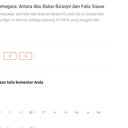
ja
rnegara: Antara Abu Bakar Ba'asyir dan Felix Siauw
NEGARA: ANTARA ABU BAKAR BA’ASYIR DAN FELIX SIAUWOleh
...
 figur ini dikenal sebagai pejuang kh1l4f4h yang tangguh dari
Bi
ja
A
Ga
hi
A
It
fo
kan tulis komentar Anda
iq
Se
se
d
;(
;-(
@-)
:P
:o
:>)
(o)
:p
(p)
En
Ma