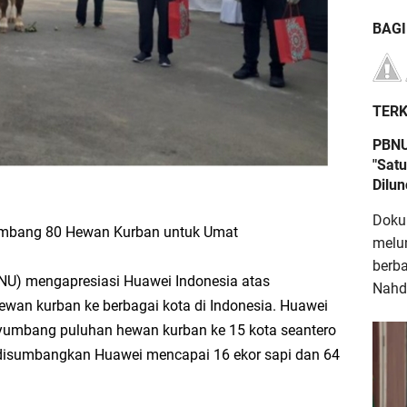
BAG
TERK
PBNU
"Satu
Dilu
Doku
mbang 80 Hewan Kurban untuk Umat
melu
berb
NU) mengapresiasi Huawei Indonesia atas
Nahdl
wan kurban ke berbagai kota di Indonesia. Huawei
yumbang puluhan hewan kurban ke 15 kota seantero
 disumbangkan Huawei mencapai 16 ekor sapi dan 64