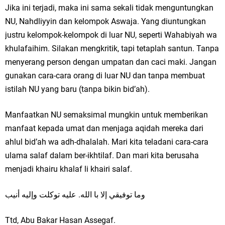
Jika ini terjadi, maka ini sama sekali tidak menguntungkan
NU, Nahdliyyin dan kelompok Aswaja. Yang diuntungkan
justru kelompok-kelompok di luar NU, seperti Wahabiyah wa
khulafaihim. Silakan mengkritik, tapi tetaplah santun. Tanpa
menyerang person dengan umpatan dan caci maki. Jangan
gunakan cara-cara orang di luar NU dan tanpa membuat
istilah NU yang baru (tanpa bikin bid’ah).
Manfaatkan NU semaksimal mungkin untuk memberikan
manfaat kepada umat dan menjaga aqidah mereka dari
ahlul bid’ah wa adh-dhalalah. Mari kita teladani cara-cara
ulama salaf dalam ber-ikhtilaf. Dan mari kita berusaha
menjadi khairu khalaf li khairi salaf.
وما توفيقي إلا با الله. عليه توكلت وإليه أنيب
Ttd, Abu Bakar Hasan Assegaf.