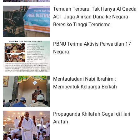
Temuan Terbaru, Tak Hanya Al Qaeda
ACT Juga Alirkan Dana ke Negara
Beresiko Tinggi Terorisme
PBNU Terima Aktivis Perwakilan 17
Negara
Mentauladani Nabi Ibrahim :
Membentuk Keluarga Berkah
Propaganda Khilafah Gagal di Hari
Arafah