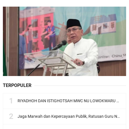
TERPOPULER
RIYADHOH DAN ISTIGHOTSAH MWC NU LOWOKWARU Menyambut Muktamar NU ke-35, Meneguhkan Sanad Laku Para Muassis
Jaga Marwah dan Kepercayaan Publik, Ratusan Guru Ngaji Kota Malang Serukan Deklarasi Ramah Anak