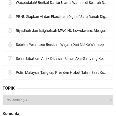
Waspadalah! Berikut Daftar Ulama Wahabi di Seluruh Dunia dan Karya-karyanya
PBNU Siapkan AI dan Ekosistem Digital "Satu Ranah Digital untuk Ulama", Siap Diluncurkan dalam Waktu Dekat!
Riyadhoh dan Istighotsah MWC NU Lowokwaru: Menguatkan Doa, Menjalin Ukhuwah Menyambut Muktamar NU ke-35
Setelah Pesantren Berubah Wajah (Dari NU Ke Wahabi)
Selain Libatkan Anak Dibawah Umur, Aksi Ganyang Komunis Jadi Sorotan Karena Ada Narasi Halal Sembelih Orang
Polisi Malaysia Tangkap Presiden Hizbut Tahrir Saat Konferensi Pers
TOPIK
Komentar