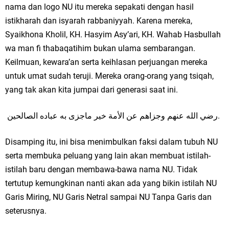
nama dan logo NU itu mereka sepakati dengan hasil
istikharah dan isyarah rabbaniyyah. Karena mereka,
Syaikhona Kholil, KH. Hasyim Asy’ari, KH. Wahab Hasbullah
wa man fi thabaqatihim bukan ulama sembarangan.
Keilmuan, kewara’an serta keihlasan perjuangan mereka
untuk umat sudah teruji. Mereka orang-orang yang tsiqah,
yang tak akan kita jumpai dari generasi saat ini.
رضي الله عنهم وجزاهم عن الأمة خير ماجزى به عباده الصالحين.
Disamping itu, ini bisa menimbulkan faksi dalam tubuh NU
serta membuka peluang yang lain akan membuat istilah-
istilah baru dengan membawa-bawa nama NU. Tidak
tertutup kemungkinan nanti akan ada yang bikin istilah NU
Garis Miring, NU Garis Netral sampai NU Tanpa Garis dan
seterusnya.