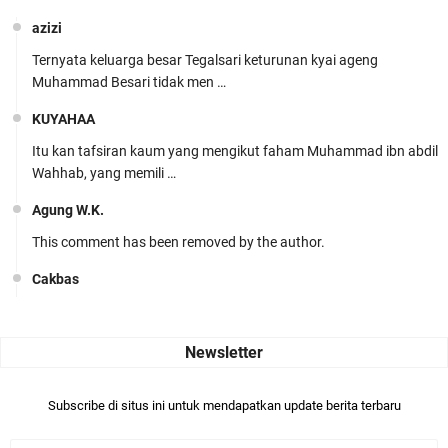
azizi
Ternyata keluarga besar Tegalsari keturunan kyai ageng
Muhammad Besari tidak men …
KUYAHAA
Itu kan tafsiran kaum yang mengikut faham Muhammad ibn abdil
Wahhab, yang memili …
Agung W.K.
This comment has been removed by the author.
Cakbas
Seru banget... Tenang masih banyak peluang perbedaan golong
dari Islam. RASULULL …
Robiah Al Adawiyah
Bismillaah semoga pembuat artikel Alloh berikan pemahaman yg
Subscribe di situs ini untuk mendapatkan update berita terbaru
benar ttg salafi wa …