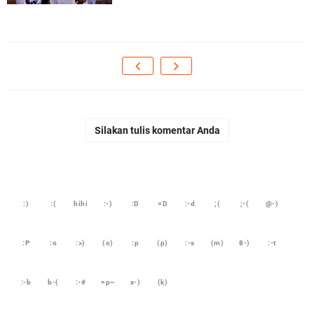
Silakan tulis komentar Anda
:)
:(
hihi
:-)
:D
=D
:-d
;(
;-(
@-)
:P
:o
:>)
(o)
:p
(p)
:-s
(m)
8-)
:-t
:-b
b-(
:-#
=p~
x-)
(k)