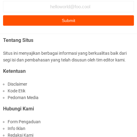
Fauzi Cihuyy
subhanallah
.::.arifLewisape.::.
Ada sejumlah pertanyaan kepada Anda dan jawablah dengan
Tentang Situs
jujur demi kebenaran Isl …
Situs ini menyajikan berbagai informasi yang berkualitas baik dari
...
segi isi dan pembahasan yang telah disusun oleh tim editor kami.
Bismillah.setelah membaca artikel ini, saya jadi semakin mantap
Ketentuan
mengikuti ust. K …
Disclaimer
Anonymous
Kode Etik
Gambling has been 1xbet half of} American history for tons of of
Pedoman Media
years now. Afte …
Hubungi Kami
Anonymous
Form Pengaduan
It has proved a key customer retention tool for sports activities
Info Iklan
guide operator …
Redaksi Kami