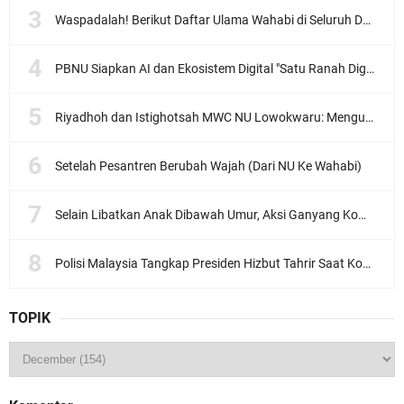
Waspadalah! Berikut Daftar Ulama Wahabi di Seluruh Dunia dan Karya-karyanya
PBNU Siapkan AI dan Ekosistem Digital "Satu Ranah Digital untuk Ulama", Siap Diluncurkan dalam Waktu Dekat!
Riyadhoh dan Istighotsah MWC NU Lowokwaru: Menguatkan Doa, Menjalin Ukhuwah Menyambut Muktamar NU ke-35
Setelah Pesantren Berubah Wajah (Dari NU Ke Wahabi)
Selain Libatkan Anak Dibawah Umur, Aksi Ganyang Komunis Jadi Sorotan Karena Ada Narasi Halal Sembelih Orang
Polisi Malaysia Tangkap Presiden Hizbut Tahrir Saat Konferensi Pers
TOPIK