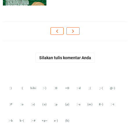
Silakan tulis komentar Anda
:)
:(
hihi
:-)
:D
=D
:-d
;(
;-(
@-)
:P
:o
:>)
(o)
:p
(p)
:-s
(m)
8-)
:-t
:-b
b-(
:-#
=p~
x-)
(k)