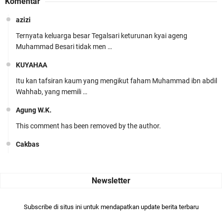
Komentar
azizi
Ternyata keluarga besar Tegalsari keturunan kyai ageng
Muhammad Besari tidak men …
KUYAHAA
Itu kan tafsiran kaum yang mengikut faham Muhammad ibn abdil
Wahhab, yang memili …
Agung W.K.
This comment has been removed by the author.
Cakbas
Seru banget... Tenang masih banyak peluang perbedaan golong
dari Islam. RASULULL …
Robiah Al Adawiyah
Bismillaah semoga pembuat artikel Alloh berikan pemahaman yg
Subscribe di situs ini untuk mendapatkan update berita terbaru
benar ttg salafi wa …