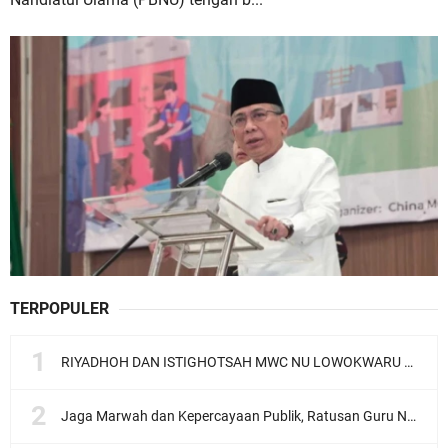
TERPOPULER
RIYADHOH DAN ISTIGHOTSAH MWC NU LOWOKWARU Menyambut Muktamar NU ke-35, Meneguhkan Sanad Laku Para Muassis
Jaga Marwah dan Kepercayaan Publik, Ratusan Guru Ngaji Kota Malang Serukan Deklarasi Ramah Anak