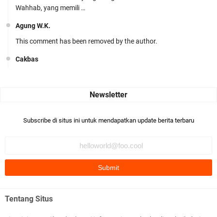
Wahhab, yang memili …
Agung W.K.
This comment has been removed by the author.
Cakbas
Seru banget... Tenang masih banyak peluang perbedaan golong
dari Islam. RASULULL …
Robiah Al Adawiyah
Bismillaah semoga pembuat artikel Alloh berikan pemahaman yg
Subscribe di situs ini untuk mendapatkan update berita terbaru
benar ttg salafi wa …
Fauzi Cihuyy
subhanallah
.::.arifLewisape.::.
Ada sejumlah pertanyaan kepada Anda dan jawablah dengan
Tentang Situs
jujur demi kebenaran Isl …