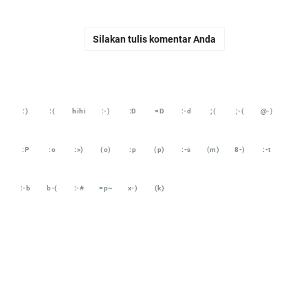
Silakan tulis komentar Anda
:)
:(
hihi
:-)
:D
=D
:-d
;(
;-(
@-)
:P
:o
:>)
(o)
:p
(p)
:-s
(m)
8-)
:-t
:-b
b-(
:-#
=p~
x-)
(k)