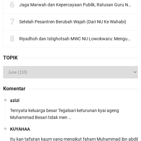
Jaga Marwah dan Kepercayaan Publik, Ratusan Guru Ngaji Kota Malang Serukan Deklarasi Ramah Anak
Setelah Pesantren Berubah Wajah (Dari NU Ke Wahabi)
Riyadhoh dan Istighotsah MWC NU Lowokwaru: Menguatkan Doa, Menjalin Ukhuwah Menyambut Muktamar NU ke-35
TOPIK
Komentar
azizi
Ternyata keluarga besar Tegalsari keturunan kyai ageng
Muhammad Besari tidak men …
KUYAHAA
Itu kan tafsiran kaum yang mengikut faham Muhammad ibn abdil