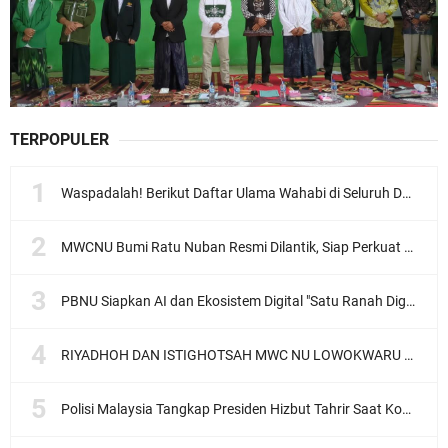
TERPOPULER
Waspadalah! Berikut Daftar Ulama Wahabi di Seluruh Dunia dan Karya-karyanya
MWCNU Bumi Ratu Nuban Resmi Dilantik, Siap Perkuat Organisasi dan Khidmat untuk Umat
PBNU Siapkan AI dan Ekosistem Digital "Satu Ranah Digital untuk Ulama", Siap Diluncurkan dalam Waktu Dekat!
RIYADHOH DAN ISTIGHOTSAH MWC NU LOWOKWARU Menyambut Muktamar NU ke-35, Meneguhkan Sanad Laku Para Muassis
Polisi Malaysia Tangkap Presiden Hizbut Tahrir Saat Konferensi Pers