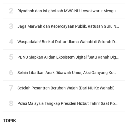
Riyadhoh dan Istighotsah MWC NU Lowokwaru: Menguatkan Doa, Menjalin Ukhuwah Menyambut Muktamar NU ke-35
Jaga Marwah dan Kepercayaan Publik, Ratusan Guru Ngaji Kota Malang Serukan Deklarasi Ramah Anak
Waspadalah! Berikut Daftar Ulama Wahabi di Seluruh Dunia dan Karya-karyanya
PBNU Siapkan AI dan Ekosistem Digital "Satu Ranah Digital untuk Ulama", Siap Diluncurkan dalam Waktu Dekat!
Selain Libatkan Anak Dibawah Umur, Aksi Ganyang Komunis Jadi Sorotan Karena Ada Narasi Halal Sembelih Orang
Setelah Pesantren Berubah Wajah (Dari NU Ke Wahabi)
Polisi Malaysia Tangkap Presiden Hizbut Tahrir Saat Konferensi Pers
TOPIK