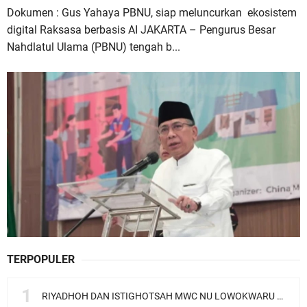
Dokumen : Gus Yahaya PBNU, siap meluncurkan ekosistem
digital Raksasa berbasis AI JAKARTA – Pengurus Besar
Nahdlatul Ulama (PBNU) tengah b...
TERPOPULER
RIYADHOH DAN ISTIGHOTSAH MWC NU LOWOKWARU Menyambut Muktamar NU ke-35, Meneguhkan Sanad Laku Para Muassis