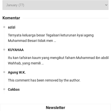
Komentar
azizi
Ternyata keluarga besar Tegalsari keturunan kyai ageng
Muhammad Besari tidak men …
KUYAHAA
Itu kan tafsiran kaum yang mengikut faham Muhammad ibn abdil
Wahhab, yang memili …
Agung W.K.
This comment has been removed by the author.
Cakbas
Seru banget... Tenang masih banyak peluang perbedaan golong
dari Islam. RASULULL …