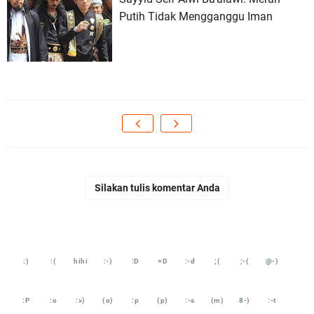
Putih Tidak Mengganggu Iman
Silakan tulis komentar Anda
:)
:(
hihi
:-)
:D
=D
:-d
;(
;-(
@-)
:P
:o
:>)
(o)
:p
(p)
:-s
(m)
8-)
:-t