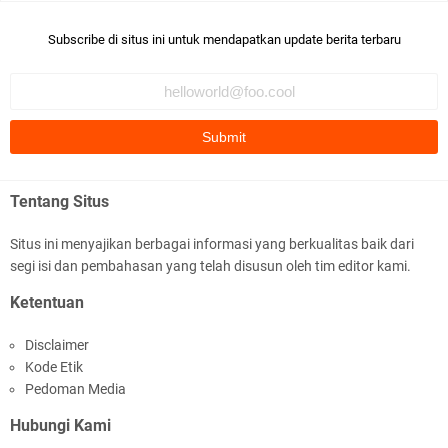
Robiah Al Adawiyah
Bismillaah semoga pembuat artikel Alloh berikan pemahaman yg
Subscribe di situs ini untuk mendapatkan update berita terbaru
benar ttg salafi wa …
Fauzi Cihuyy
subhanallah
.::.arifLewisape.::.
Ada sejumlah pertanyaan kepada Anda dan jawablah dengan
Tentang Situs
jujur demi kebenaran Isl …
Situs ini menyajikan berbagai informasi yang berkualitas baik dari
...
segi isi dan pembahasan yang telah disusun oleh tim editor kami.
Bismillah.setelah membaca artikel ini, saya jadi semakin mantap
Ketentuan
mengikuti ust. K …
Disclaimer
Anonymous
Kode Etik
Gambling has been 1xbet half of} American history for tons of of
Pedoman Media
years now. Afte …
Hubungi Kami
Anonymous