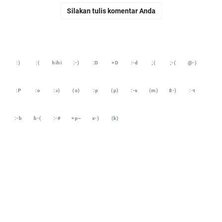
Silakan tulis komentar Anda
:)
:(
hihi
:-)
:D
=D
:-d
;(
;-(
@-)
:P
:o
:>)
(o)
:p
(p)
:-s
(m)
8-)
:-t
:-b
b-(
:-#
=p~
x-)
(k)