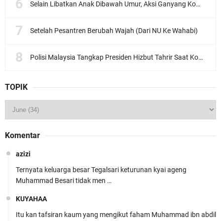
Selain Libatkan Anak Dibawah Umur, Aksi Ganyang Komunis Jadi Sorotan Karena Ada Narasi Halal Sembelih Orang
Setelah Pesantren Berubah Wajah (Dari NU Ke Wahabi)
Polisi Malaysia Tangkap Presiden Hizbut Tahrir Saat Konferensi Pers
TOPIK
Komentar
azizi
Ternyata keluarga besar Tegalsari keturunan kyai ageng
Muhammad Besari tidak men …
KUYAHAA
Itu kan tafsiran kaum yang mengikut faham Muhammad ibn abdil