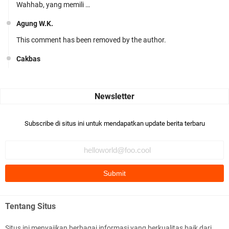
Wahhab, yang memili …
Agung W.K.
This comment has been removed by the author.
Cakbas
Seru banget... Tenang masih banyak peluang perbedaan golong
dari Islam. RASULULL …
Robiah Al Adawiyah
Bismillaah semoga pembuat artikel Alloh berikan pemahaman yg
Subscribe di situs ini untuk mendapatkan update berita terbaru
benar ttg salafi wa …
Fauzi Cihuyy
subhanallah
.::.arifLewisape.::.
Ada sejumlah pertanyaan kepada Anda dan jawablah dengan
Tentang Situs
jujur demi kebenaran Isl …
Situs ini menyajikan berbagai informasi yang berkualitas baik dari