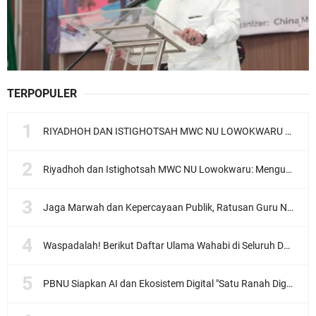
TERPOPULER
RIYADHOH DAN ISTIGHOTSAH MWC NU LOWOKWARU Menyambut Muktamar NU ke-35, Meneguhkan Sanad Laku Para Muassis
Riyadhoh dan Istighotsah MWC NU Lowokwaru: Menguatkan Doa, Menjalin Ukhuwah Menyambut Muktamar NU ke-35
Jaga Marwah dan Kepercayaan Publik, Ratusan Guru Ngaji Kota Malang Serukan Deklarasi Ramah Anak
Waspadalah! Berikut Daftar Ulama Wahabi di Seluruh Dunia dan Karya-karyanya
PBNU Siapkan AI dan Ekosistem Digital "Satu Ranah Digital untuk Ulama", Siap Diluncurkan dalam Waktu Dekat!