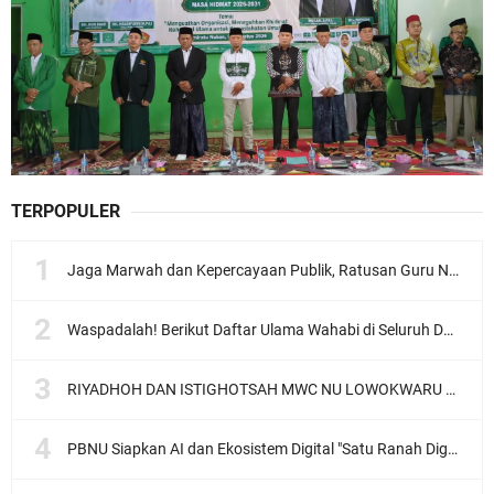
TERPOPULER
Jaga Marwah dan Kepercayaan Publik, Ratusan Guru Ngaji Kota Malang Serukan Deklarasi Ramah Anak
Waspadalah! Berikut Daftar Ulama Wahabi di Seluruh Dunia dan Karya-karyanya
RIYADHOH DAN ISTIGHOTSAH MWC NU LOWOKWARU Menyambut Muktamar NU ke-35, Meneguhkan Sanad Laku Para Muassis
PBNU Siapkan AI dan Ekosistem Digital "Satu Ranah Digital untuk Ulama", Siap Diluncurkan dalam Waktu Dekat!