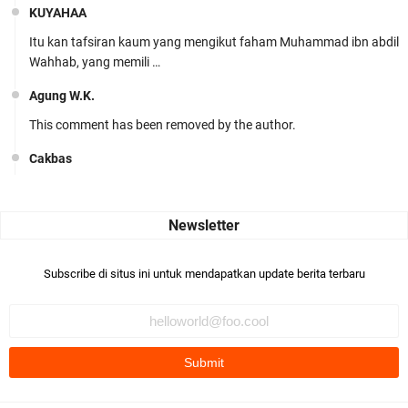
KUYAHAA
Itu kan tafsiran kaum yang mengikut faham Muhammad ibn abdil
Wahhab, yang memili …
Agung W.K.
This comment has been removed by the author.
Cakbas
Seru banget... Tenang masih banyak peluang perbedaan golong
dari Islam. RASULULL …
Robiah Al Adawiyah
Bismillaah semoga pembuat artikel Alloh berikan pemahaman yg
Subscribe di situs ini untuk mendapatkan update berita terbaru
benar ttg salafi wa …
Fauzi Cihuyy
subhanallah
.::.arifLewisape.::.