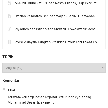
MWCNU Bumi Ratu Nuban Resmi Dilantik, Siap Perkuat Organisasi dan Khidmat untuk Umat
Setelah Pesantren Berubah Wajah (Dari NU Ke Wahabi)
Riyadhoh dan Istighotsah MWC NU Lowokwaru: Menguatkan Doa, Menjalin Ukhuwah Menyambut Muktamar NU ke-35
Polisi Malaysia Tangkap Presiden Hizbut Tahrir Saat Konferensi Pers
TOPIK
Komentar
azizi
Ternyata keluarga besar Tegalsari keturunan kyai ageng
Muhammad Besari tidak men …