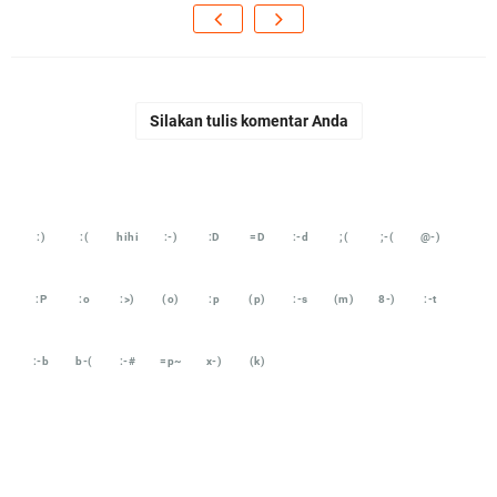
Silakan tulis komentar Anda
:)
:(
hihi
:-)
:D
=D
:-d
;(
;-(
@-)
:P
:o
:>)
(o)
:p
(p)
:-s
(m)
8-)
:-t
:-b
b-(
:-#
=p~
x-)
(k)