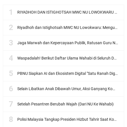
RIYADHOH DAN ISTIGHOTSAH MWC NU LOWOKWARU Menyambut Muktamar NU ke-35, Meneguhkan Sanad Laku Para Muassis
Riyadhoh dan Istighotsah MWC NU Lowokwaru: Menguatkan Doa, Menjalin Ukhuwah Menyambut Muktamar NU ke-35
Jaga Marwah dan Kepercayaan Publik, Ratusan Guru Ngaji Kota Malang Serukan Deklarasi Ramah Anak
Waspadalah! Berikut Daftar Ulama Wahabi di Seluruh Dunia dan Karya-karyanya
PBNU Siapkan AI dan Ekosistem Digital "Satu Ranah Digital untuk Ulama", Siap Diluncurkan dalam Waktu Dekat!
Selain Libatkan Anak Dibawah Umur, Aksi Ganyang Komunis Jadi Sorotan Karena Ada Narasi Halal Sembelih Orang
Setelah Pesantren Berubah Wajah (Dari NU Ke Wahabi)
Polisi Malaysia Tangkap Presiden Hizbut Tahrir Saat Konferensi Pers