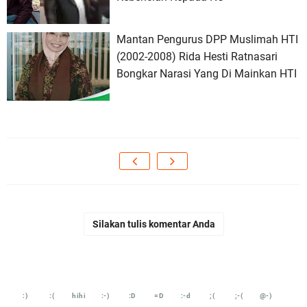
Mantan Pengurus DPP Muslimah HTI
(2002-2008) Rida Hesti Ratnasari
Bongkar Narasi Yang Di Mainkan HTI
Silakan tulis komentar Anda
:)
:(
hihi
:-)
:D
=D
:-d
;(
;-(
@-)