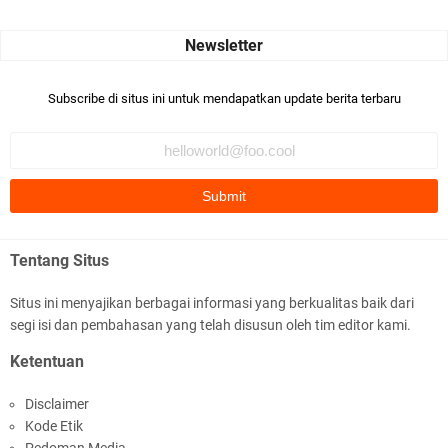
Seru banget... Tenang masih banyak peluang perbedaan golong
dari Islam. RASULULL …
Robiah Al Adawiyah
Bismillaah semoga pembuat artikel Alloh berikan pemahaman yg
Subscribe di situs ini untuk mendapatkan update berita terbaru
benar ttg salafi wa …
Fauzi Cihuyy
subhanallah
.::.arifLewisape.::.
Ada sejumlah pertanyaan kepada Anda dan jawablah dengan
Tentang Situs
jujur demi kebenaran Isl …
Situs ini menyajikan berbagai informasi yang berkualitas baik dari
...
segi isi dan pembahasan yang telah disusun oleh tim editor kami.
Bismillah.setelah membaca artikel ini, saya jadi semakin mantap
Ketentuan
mengikuti ust. K …
Disclaimer
Anonymous
Kode Etik
Gambling has been 1xbet half of} American history for tons of of
Pedoman Media