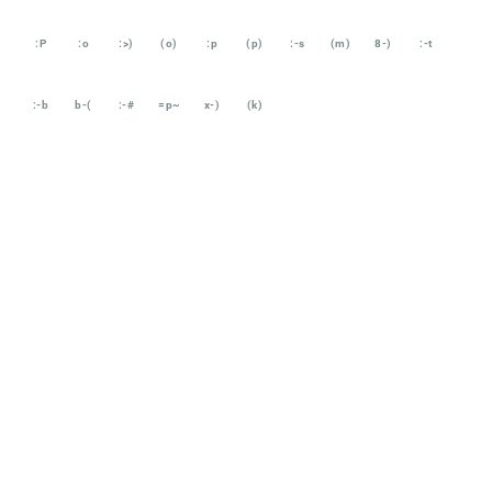
:P
:o
:>)
(o)
:p
(p)
:-s
(m)
8-)
:-t
:-b
b-(
:-#
=p~
x-)
(k)