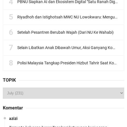
PBNU Siapkan AI dan Ekosistem Digital "Satu Ranah Digital untuk Ulama", Siap Diluncurkan dalam Waktu Dekat!
Riyadhoh dan Istighotsah MWC NU Lowokwaru: Menguatkan Doa, Menjalin Ukhuwah Menyambut Muktamar NU ke-35
Setelah Pesantren Berubah Wajah (Dari NU Ke Wahabi)
Selain Libatkan Anak Dibawah Umur, Aksi Ganyang Komunis Jadi Sorotan Karena Ada Narasi Halal Sembelih Orang
Polisi Malaysia Tangkap Presiden Hizbut Tahrir Saat Konferensi Pers
TOPIK
Komentar
azizi