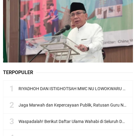
TERPOPULER
RIYADHOH DAN ISTIGHOTSAH MWC NU LOWOKWARU Menyambut Muktamar NU ke-35, Meneguhkan Sanad Laku Para Muassis
Jaga Marwah dan Kepercayaan Publik, Ratusan Guru Ngaji Kota Malang Serukan Deklarasi Ramah Anak
Waspadalah! Berikut Daftar Ulama Wahabi di Seluruh Dunia dan Karya-karyanya