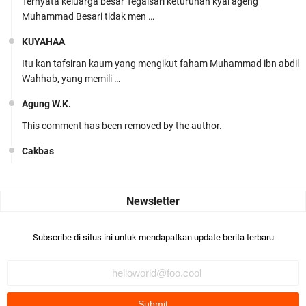
Ternyata keluarga besar Tegalsari keturunan kyai ageng
Muhammad Besari tidak men …
KUYAHAA
Itu kan tafsiran kaum yang mengikut faham Muhammad ibn abdil
Wahhab, yang memili …
Agung W.K.
This comment has been removed by the author.
Cakbas
Seru banget... Tenang masih banyak peluang perbedaan golong
dari Islam. RASULULL …
Robiah Al Adawiyah
Bismillaah semoga pembuat artikel Alloh berikan pemahaman yg
Subscribe di situs ini untuk mendapatkan update berita terbaru
benar ttg salafi wa …
Fauzi Cihuyy
subhanallah