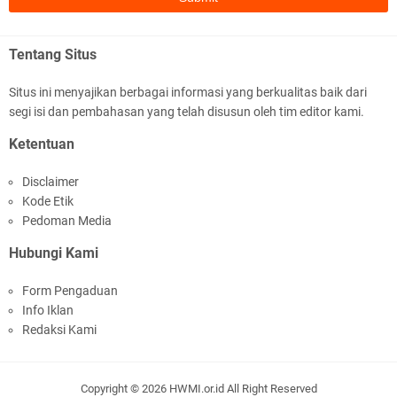
.::.arifLewisape.::.
Ada sejumlah pertanyaan kepada Anda dan jawablah dengan
Tentang Situs
jujur demi kebenaran Isl …
Situs ini menyajikan berbagai informasi yang berkualitas baik dari
...
segi isi dan pembahasan yang telah disusun oleh tim editor kami.
Bismillah.setelah membaca artikel ini, saya jadi semakin mantap
Ketentuan
mengikuti ust. K …
Disclaimer
Anonymous
Kode Etik
Gambling has been 1xbet half of} American history for tons of of
Pedoman Media
years now. Afte …
Hubungi Kami
Anonymous
Form Pengaduan
It has proved a key customer retention tool for sports activities
Info Iklan
guide operator …
Redaksi Kami
iqbal ramadhan
Sedih bacanya. Yang nulis belum baca sejarah. Hiks hiks hiks
Copyright ©
2026
HWMI.or.id
All Right Reserved