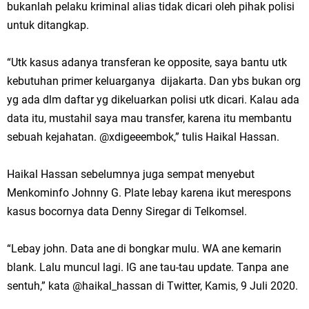
bukanlah pelaku kriminal alias tidak dicari oleh pihak polisi
untuk ditangkap.
“Utk kasus adanya transferan ke opposite, saya bantu utk
kebutuhan primer keluarganya dijakarta. Dan ybs bukan org
yg ada dlm daftar yg dikeluarkan polisi utk dicari. Kalau ada
data itu, mustahil saya mau transfer, karena itu membantu
sebuah kejahatan. @xdigeeembok,” tulis Haikal Hassan.
Haikal Hassan sebelumnya juga sempat menyebut
Menkominfo Johnny G. Plate lebay karena ikut merespons
kasus bocornya data Denny Siregar di Telkomsel.
“Lebay john. Data ane di bongkar mulu. WA ane kemarin
blank. Lalu muncul lagi. IG ane tau-tau update. Tanpa ane
sentuh,” kata @haikal_hassan di Twitter, Kamis, 9 Juli 2020.