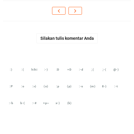
Silakan tulis komentar Anda
:)
:(
hihi
:-)
:D
=D
:-d
;(
;-(
@-)
:P
:o
:>)
(o)
:p
(p)
:-s
(m)
8-)
:-t
:-b
b-(
:-#
=p~
x-)
(k)