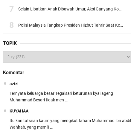
Selain Libatkan Anak Dibawah Umur, Aksi Ganyang Komunis Jadi Sorotan Karena Ada Narasi Halal Sembelih Orang
Polisi Malaysia Tangkap Presiden Hizbut Tahrir Saat Konferensi Pers
TOPIK
Komentar
azizi
Ternyata keluarga besar Tegalsari keturunan kyai ageng
Muhammad Besari tidak men …
KUYAHAA
Itu kan tafsiran kaum yang mengikut faham Muhammad ibn abdil
Wahhab, yang memili …