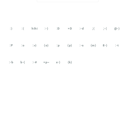
:)
:(
hihi
:-)
:D
=D
:-d
;(
;-(
@-)
:P
:o
:>)
(o)
:p
(p)
:-s
(m)
8-)
:-t
:-b
b-(
:-#
=p~
x-)
(k)