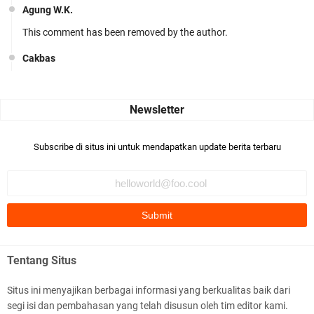
Agung W.K.
This comment has been removed by the author.
Cakbas
Seru banget... Tenang masih banyak peluang perbedaan golong
dari Islam. RASULULL …
Robiah Al Adawiyah
Bismillaah semoga pembuat artikel Alloh berikan pemahaman yg
Subscribe di situs ini untuk mendapatkan update berita terbaru
benar ttg salafi wa …
Fauzi Cihuyy
subhanallah
.::.arifLewisape.::.
Ada sejumlah pertanyaan kepada Anda dan jawablah dengan
Tentang Situs
jujur demi kebenaran Isl …
Situs ini menyajikan berbagai informasi yang berkualitas baik dari
...
segi isi dan pembahasan yang telah disusun oleh tim editor kami.