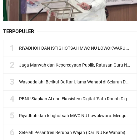
TERPOPULER
RIYADHOH DAN ISTIGHOTSAH MWC NU LOWOKWARU Menyambut Muktamar NU ke-35, Meneguhkan Sanad Laku Para Muassis
Jaga Marwah dan Kepercayaan Publik, Ratusan Guru Ngaji Kota Malang Serukan Deklarasi Ramah Anak
Waspadalah! Berikut Daftar Ulama Wahabi di Seluruh Dunia dan Karya-karyanya
PBNU Siapkan AI dan Ekosistem Digital "Satu Ranah Digital untuk Ulama", Siap Diluncurkan dalam Waktu Dekat!
Riyadhoh dan Istighotsah MWC NU Lowokwaru: Menguatkan Doa, Menjalin Ukhuwah Menyambut Muktamar NU ke-35
Setelah Pesantren Berubah Wajah (Dari NU Ke Wahabi)